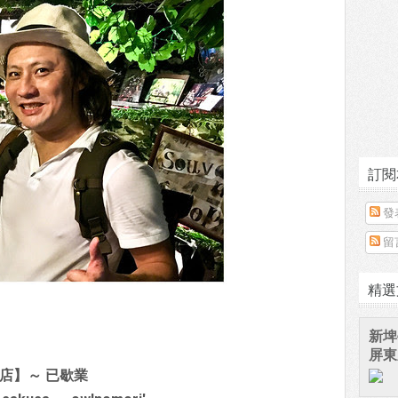
訂閱
發
留
精選
新埤
屏東
店】～ 已歇業