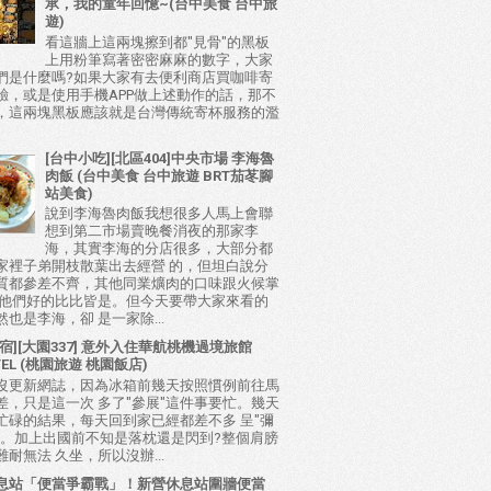
承，我的童年回憶~(台中美食 台中旅
遊)
看這牆上這兩塊擦到都"見骨"的黑板
上用粉筆寫著密密麻麻的數字，大家
們是什麼嗎?如果大家有去便利商店買咖啡寄
驗，或是使用手機APP做上述動作的話，那不
，這兩塊黑板應該就是台灣傳統寄杯服務的濫
[台中小吃][北區404]中央市場 李海魯
肉飯 (台中美食 台中旅遊 BRT茄苳腳
站美食)
說到李海魯肉飯我想很多人馬上會聯
想到第二市場賣晚餐消夜的那家李
海，其實李海的分店很多，大部分都
家裡子弟開枝散葉出去經營 的，但坦白說分
質都參差不齊，其他同業爌肉的口味跟火候掌
比他們好的比比皆是。但今天要帶大家來看的
也是李海，卻 是一家除...
宿][大園337] 意外入住華航桃機過境旅館
TEL (桃園旅遊 桃園飯店)
沒更新網誌，因為冰箱前幾天按照慣例前往馬
差，只是這一次 多了"參展"這件事要忙。幾天
忙碌的結果，每天回到家已經都差不多 呈"彌
態。加上出國前不知是落枕還是閃到?整個肩膀
耐無法 久坐，所以沒辦...
息站「便當爭霸戰」！新營休息站圍牆便當