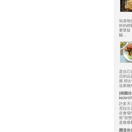
知道牠
杯的經
要懷疑
觴....
是自己
店的品
握 得
這家雖然
[桃園住
NOVO
許多天
尼拉出
在會場
留"狀
是痠痛難
國道休