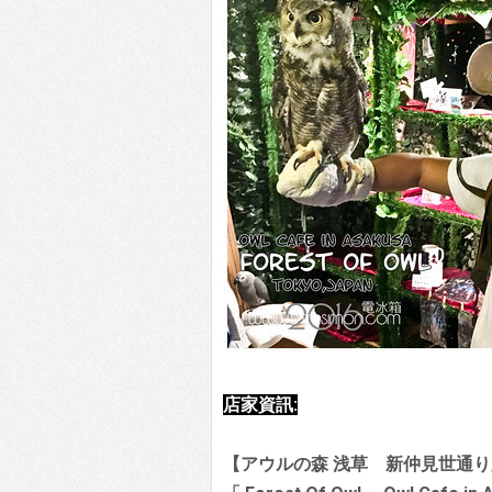
店家資訊:
【アウルの森 浅草 新仲見世通り