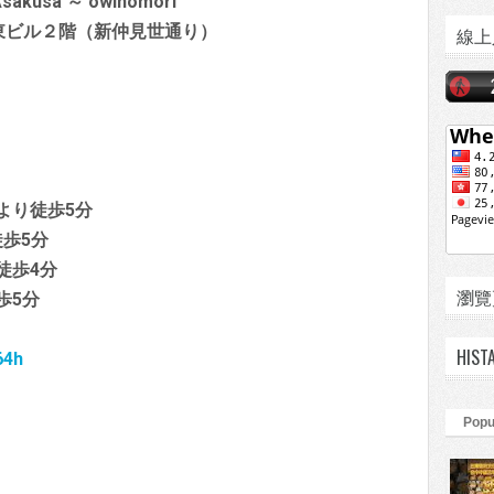
Asakusa ～ owlnomori'
大東ビル２階（新仲見世通り）
線上
より徒歩5分
歩5分
徒歩4分
瀏覽頁數
歩5分
HIST
64h
Popu