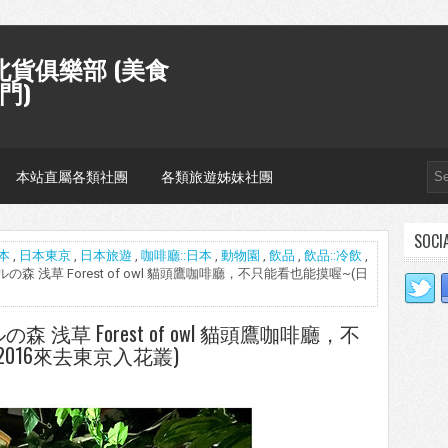
貨俱樂部 (美食
門)
本站直屬各類社團
各類旅遊姊妹社團
SOCI
本
,
日本東京
,
日本旅遊
,
咖啡廳::日本
,
動物園
,
飲品
,
飲品::冷飲
,
ルの森 浅草 Forest of owl 貓頭鷹咖啡廳，不只能看也能摸喔~(日
森 浅草 Forest of owl 貓頭鷹咖啡廳，不
016來去東京入花叢)