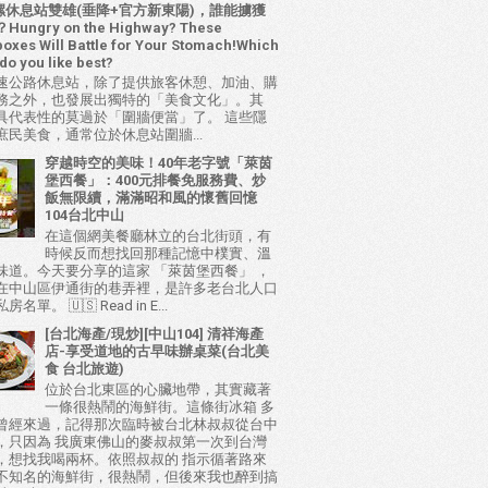
 西螺休息站雙雄(垂降+官方新東陽)，誰能擄獲
ungry on the Highway? These
oxes Will Battle for Your Stomach!Which
do you like best?
速公路休息站，除了提供旅客休憩、加油、購
務之外，也發展出獨特的「美食文化」。其
具代表性的莫過於「圍牆便當」了。 這些隱
庶民美食，通常位於休息站圍牆...
穿越時空的美味！40年老字號「萊茵
堡西餐」：400元排餐免服務費、炒
飯無限續，滿滿昭和風的懷舊回憶
104台北中山
在這個網美餐廳林立的台北街頭，有
時候反而想找回那種記憶中樸實、溫
味道。今天要分享的這家 「萊茵堡西餐」 ，
在中山區伊通街的巷弄裡，是許多老台北人口
名單。 🇺🇸 Read in E...
[台北海產/現炒][中山104] 清祥海產
店-享受道地的古早味辦桌菜(台北美
食 台北旅遊)
位於台北東區的心臟地帶，其實藏著
一條很熱鬧的海鮮街。這條街冰箱 多
曾經來過，記得那次臨時被台北林叔叔從台中
，只因為 我廣東佛山的麥叔叔第一次到台灣
，想找我喝兩杯。依照叔叔的 指示循著路來
不知名的海鮮街，很熱鬧，但後來我也醉到搞