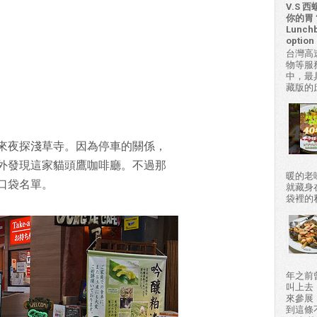
V.S
你的胃？H
Lunchb
option 
台灣高
物等服
中，最
藏版的
來夜探淺草寺。因為停車的關係，
外發現這家貓頭鷹咖啡廳。不過那
暖的老
口袋名單。
就藏身
袋裡的私房
年之前
叫上去
來參展
到這條