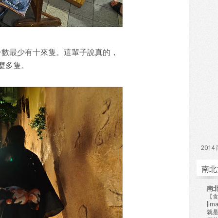
數一數最少有十來隻。這輩子說真的，
麼多隻。
201
南北
南
【食
[i
就