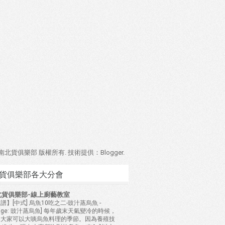
4 南北貨俱樂部 版權所有. 技術提供：
Blogger
.
貨俱樂部各大分會
北貨俱樂部-線上廚藝教室
譜】[中式] 烏魚10吃之二-豉汁蒸烏魚
-
mage: 豉汁蒸烏魚] 每年歲末天氣變冷的時候，
是大家可以大啖烏魚料理的季節。因為養殖技