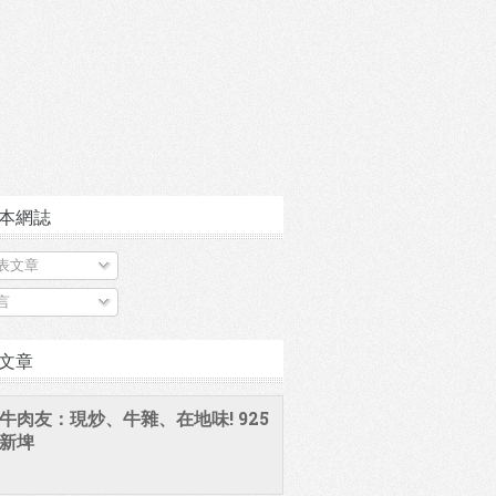
本網誌
表文章
言
文章
牛肉友：現炒、牛雜、在地味! 925
新埤