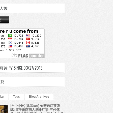
人數
 PV SINCE 03/27/2013
ATS
lar
Tags
Blog Archives
[台中小吃][北區404] 你寄過紅茶牌
嗎?原子街阿明古早味紅茶-三代傳