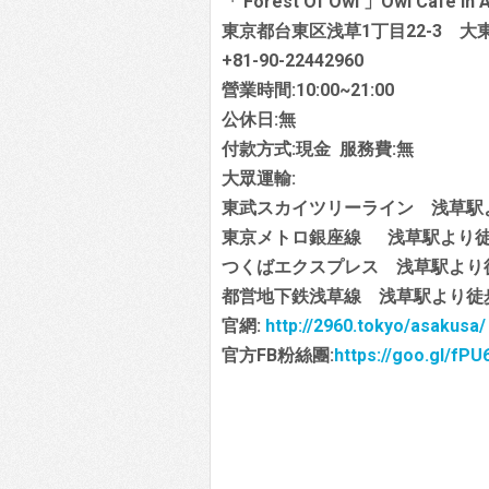
「 Forest Of Owl 」Owl Cafe in 
東京都台東区浅草1丁目22-3 
+81-90-22442960
營業時間:10:00~21:00
公休日:無
付款方式:現金 服務費:無
大眾運輸:
東武スカイツリーライン 浅草駅
東京メトロ銀座線 浅草駅より徒
つくばエクスプレス 浅草駅より
都営地下鉄浅草線 浅草駅より徒
官網:
http://2960.tokyo/asakusa/
官方FB粉絲團:
https://goo.gl/fPU