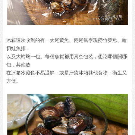
冰箱這次收到的有一大尾黃魚、兩尾當季現撈竹筴魚、輪
切鮭魚排，
以及大蛤蜊一包。每種魚貨都用真空包裝，想吃哪個開哪
包，其他放
在冰箱冷藏也不易退鮮，或是汙染冰箱其他食物，衛生又
方便。