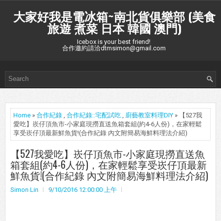
大家好我是電冰箱~南北貨俱樂部 (美食
旅遊 煮菜 日本 韓國 澳門)
Icebox is your best friend!
合作邀約請洽dtmsimon@gmail.com
Home
»
合作紀錄
,
合作紀錄::宅配試吃
,
廚藝教室料理DIY
» 【527我
愛吃】崁仔頂魚市-小家庭現撈直送魚箱套組(約4-6人份)，在家輕鬆
享受崁仔頂最新鮮魚貨!(合作紀錄 內文附簡易海鮮料理法介紹)
【527我愛吃】崁仔頂魚市-小家庭現撈直送魚
箱套組(約4-6人份)，在家輕鬆享受崁仔頂最新
鮮魚貨!(合作紀錄 內文附簡易海鮮料理法介紹)
Simon Lin
9/10/2016 12:00:00 上午