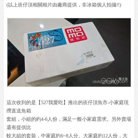
(以上崁仔頂相關相片由廠商提供，非冰箱個人拍攝!!)
這次收到的是【527我愛吃】推出的崁仔頂魚市-小家庭現
撈直送魚箱
套組，小組的約4-6人份，滿足一般小家庭需求。另外賣場
還有提供比
較大組的套裝，中家庭約6~8人分、大家庭約12人份，大