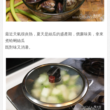
最近天氣很炎熱，夏天是絲瓜的盛產期，價廉味美，拿來
煮蛤蜊絲瓜
既對味又消暑。