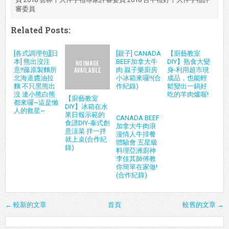
審委員
Related Posts:
[各式調理包][日
[親子] CANADA
【廚藝教室
本] 熊出沒注
BEEF加拿大牛
DIY】熟食大變
意!!藤原製麵所
肉 親子樂廚房
身-利用超市現
北海道醬油拉
小冰箱來囉!!(合
成品，也能輕
麵 不只黑熊出
作紀錄)
鬆變出一鍋好
沒 連小熊白熊
吃的羊肉爐喔!
【廚藝教室
都來囉~這是懶
DIY】冰箱在水
人的救星~
果日報示範的
CANADA BEEF
食譜DIY-泰式創
加拿大牛肉浪
意涼菜 拌一拌
漫情人牛排餐
就上桌(合作紀
體驗會 五星級
錄)
料理亞洲廚神
李佳其師傅教
你簡單在家做!
(合作紀錄)
← 較新的文章
首頁
較舊的文章 →