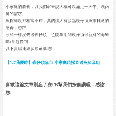
小家庭的套餐，以我們家來說大概可以滿足一天午、晚兩
餐的需求。
魚貨鮮度都相當不錯，真的讓人有親臨崁仔頂魚市挑選的
感覺，想跟
冰箱一樣沒去過崁仔頂，也能享用到崁仔頂最新鮮的海鮮
嗎?那趕快到
以下賣場連結參觀選購吧!
【527我愛吃】崁仔頂魚市-小家庭現撈直送魚箱套組
喜歡這篇文章別忘了在FB幫我們按個讚喔，感謝
您!