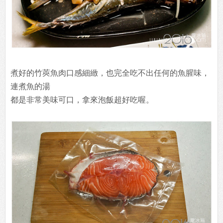
煮好的竹莢魚肉口感細緻，也完全吃不出任何的魚腥味，
連煮魚的湯
都是非常美味可口，拿來泡飯超好吃喔。