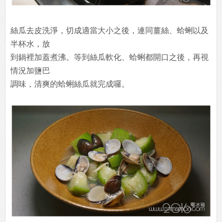
絲瓜去皮洗淨，切成適當大小之後，連同薑絲、蛤蜊以及
半杯水，放
到鍋裡加蓋煮沸。等到絲瓜軟化、蛤蜊都開口之後，再視
情況加鹽巴
調味，清爽的蛤蜊絲瓜就完成囉。