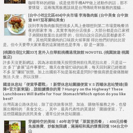
咖啡寄杯的經驗，或是使用手機APP做上述動作的話，那不
要懷疑，這兩塊黑板應該就是台灣傳統寄杯服務的濫觴....
[台中小吃][北區404]中央市場 李海魯肉飯 (台中美食 台中旅
遊 BRT茄苳腳站美食)
說到李海魯肉飯我想很多人馬上會聯想到第二市場賣晚餐消
夜的那家李 海，其實李海的分店很多，大部分都是自己家裡
子弟開枝散葉出去經營 的，但坦白說分店的品質都參差不
齊，其他同業爌肉的口味跟火候掌握 得比他們好的比比皆
是。但今天要帶大家來看的這家雖然也是李海，卻 是一家除...
[桃園住宿][大園337] 意外入住華航桃機過境旅館 NOVOTEL (桃園旅遊 桃園
飯店)
許多天沒更新網誌，因為冰箱前幾天按照慣例前往馬尼拉出差，只是這一
次 多了"參展"這件事要忙。幾天在會場忙碌的結果，每天回到家已經都差
不多 呈"彌留"狀態。加上出國前不知是落枕還是閃到?整個肩膀是痠痛難耐
無法 久坐，所以沒辦...
國道休息站「便當爭霸戰」！新營休息站圍牆便當 V.S 西螺休息站雙雄(垂
降+官方新東陽)，誰能擄獲你的胃？Hungry on the Highway? These
Lunchboxes Will Battle for Your Stomach!Which option do you like
best?
台灣高速公路休息站，除了提供旅客休憩、加油、購物等服務之外，也發
展出獨特的「美食文化」。其中，最具代表性的莫過於「圍牆便當」了。
這些隱藏版的庶民美食，通常位於休息站圍牆...
穿越時空的美味！40年老字號「萊茵堡西餐」：400元排餐
免服務費、炒飯無限續，滿滿昭和風的懷舊回憶 104台北中
山