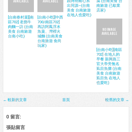
跟阿明豬心系
腐 (台南美食 台
出同源~(台南
南旅遊 已歇業
美食 台南旅遊
店家)
在地人也愛吃)
[台南眷村菜][南
[台南小吃][中西
區702] 老鄧牛
700/南區702]
肉麵一訪 (台南
再訪阿鳳浮水
美食 台南旅遊
魚羹、灣裡火
台南小吃)
城麵 (台南美食
台南旅遊 食尚
玩家)
[台南小吃][南區
702] 在地人的
早餐 新興路三
官大帝旁無名
虱目魚攤 (台南
美食 台南旅遊
虱目魚 在地人
也愛吃)
← 較新的文章
首頁
較舊的文章 →
0 留言:
張貼留言