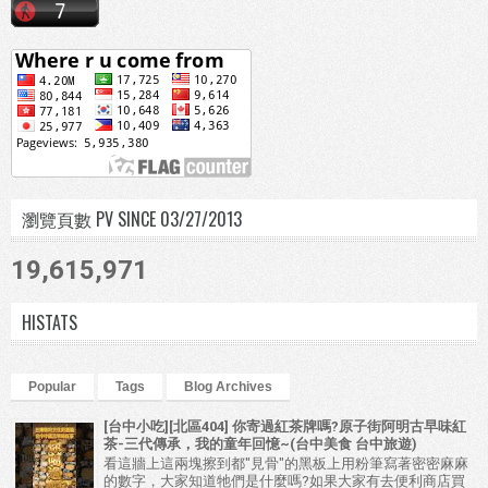
瀏覽頁數 PV SINCE 03/27/2013
19,615,971
HISTATS
Popular
Tags
Blog Archives
[台中小吃][北區404] 你寄過紅茶牌嗎?原子街阿明古早味紅
茶-三代傳承，我的童年回憶~(台中美食 台中旅遊)
看這牆上這兩塊擦到都"見骨"的黑板上用粉筆寫著密密麻麻
的數字，大家知道牠們是什麼嗎?如果大家有去便利商店買