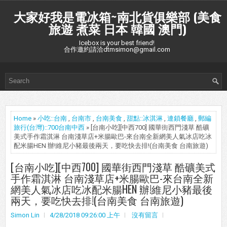
大家好我是電冰箱~南北貨俱樂部 (美食
旅遊 煮菜 日本 韓國 澳門)
Icebox is your best friend!
合作邀約請洽dtmsimon@gmail.com
Home
»
小吃::台南
,
台南市
,
台南美食
,
甜點::冰淇淋
,
連鎖餐廳
,
郵編
旅行(台灣)::700台南中西
» [台南小吃][中西700] 國華街西門淺草 酷礦
美式手作霜淇淋 台南淺草店+米腸歐巴-來台南全新網美人氣冰店吃冰
配米腸HEN 辦!維尼小豬最後兩天，要吃快去排!(台南美食 台南旅遊)
[台南小吃][中西700] 國華街西門淺草 酷礦美式
手作霜淇淋 台南淺草店+米腸歐巴-來台南全新
網美人氣冰店吃冰配米腸HEN 辦!維尼小豬最後
兩天，要吃快去排!(台南美食 台南旅遊)
Simon Lin
4/28/2018 09:26:00 上午
沒有留言