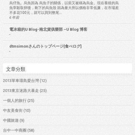
烏仔魚。烏魚因為 烏魚子的關係，以前又被稱為烏金。現在養殖的烏
魚宰殺取卵後，剩下的烏魚殼 因為量大所以價格非常低廉，在市場差
不多花100元，就可以買到整尾...
6 年前
電冰箱的U Blog-南北貨俱樂部 –U Blog 博客
-
dtmsimonさんのトップページ[食べログ]
-
文章分類
2013單車環島愛台灣
(12)
2013東京迷路大暴走
(25)
一個人的旅行
(25)
中友美食街
(10)
中國旅遊
(9)
台中一中商圈
(58)