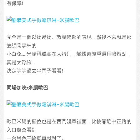
有保障!
完全是一個以物易物、敦親睦鄰的表現，然後本宮就是那
隻誤闖森林的
小白兔....米腸蛋糕實在太特別，蠟燭超隆重還用噴燈點，
真是太浮誇，
決定等等過去串門子看看!
同場加映:米腸歐巴
歐巴米腸的攤位也是在西門淺草裡面，比較靠近中正路的
入口處會看到
一台黑色三輪攤車就對了。