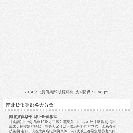
2014 南北貨俱樂部 版權所有. 技術提供：
Blogger
.
南北貨俱樂部各大分會
南北貨俱樂部-線上廚藝教室
【食譜】[中式] 烏魚10吃之二-豉汁蒸烏魚
-
[image: 豉汁蒸烏魚] 每年
歲末天氣變冷的時候，就是大家可以大啖烏魚料理的季節。因為養殖
技術的 進步，現在大家所吃到的烏魚，有9成以上都是魚塭養出來的