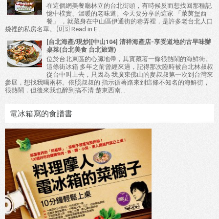
在這個網美餐廳林立的台北街頭，有時候反而想找回那種記
憶中樸實、溫暖的老味道。今天要分享的這家 「萊茵堡西
餐」 ，就藏身在中山區伊通街的巷弄裡，是許多老台北人口
袋裡的私房名單。 🇺🇸 Read in E...
[台北海產/現炒][中山104] 清祥海產店-享受道地的古早味辦
桌菜(台北美食 台北旅遊)
位於台北東區的心臟地帶，其實藏著一條很熱鬧的海鮮街。
這條街冰箱 多年之前曾經來過，記得那次臨時被台北林叔叔
從台中叫上去，只因為 我廣東佛山的麥叔叔第一次到台灣來
參展，想找我喝兩杯。依照叔叔的 指示循著路來到這條不知名的海鮮街，
很熱鬧，但後來我也醉到搞不清 楚東西南...
電冰箱寫的食譜書