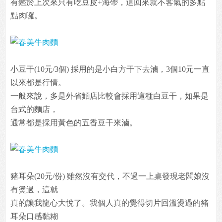
有鑑於上次來只有吃豆皮+海帶，這回來就不客氣的多點
點肉囉。
小豆干(10元/3個) 採用的是小白方干下去滷，3個10元一直
以來都是行情。
一般來說，多是外省麵店比較會採用這種白豆干，如果是
台式的麵店，
通常都是採用黃色的五香豆干來滷。
豬耳朵(20元/份) 雖然沒有交代，不過一上桌發現老闆娘沒
有燙過，這就
真的讓我龍心大悅了。我個人真的覺得切片回溫燙過的豬
耳朵口感黏糊