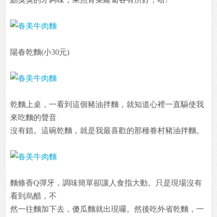
陽春乾麵(小30元)
乾麵上桌，一看到這個豬油拌麵，就知道心裡一直驅使我
來吃麵的聲音
沒有錯。這碗乾麵，就是我最喜歡的那種眷村豬油拌麵。
麵條香Q彈牙，調味簡單卻讓人食指大動。只是現場沒有
看到烏醋，不
然一往麵加下去，傻瓜麵就出現囉。然後吃外省乾麵，一