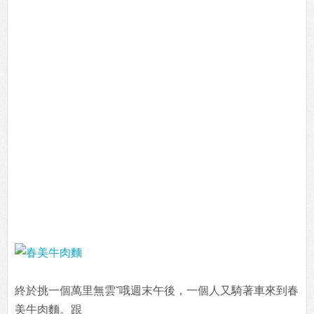
終於挑一個萬里無雲ˇ哦週末午後，一個人又騎著車來到春
美牛肉麵。跟