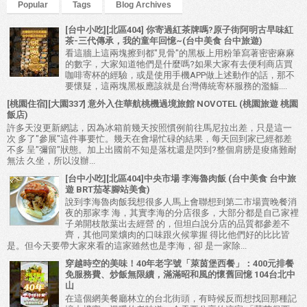
Popular
Tags
Blog Archives
[台中小吃][北區404] 你寄過紅茶牌嗎?原子街阿明古早味紅
茶-三代傳承，我的童年回憶~(台中美食 台中旅遊)
看這牆上這兩塊擦到都"見骨"的黑板上用粉筆寫著密密麻麻
的數字，大家知道牠們是什麼嗎?如果大家有去便利商店買
咖啡寄杯的經驗，或是使用手機APP做上述動作的話，那不
要懷疑，這兩塊黑板應該就是台灣傳統寄杯服務的濫觴....
[桃園住宿][大園337] 意外入住華航桃機過境旅館 NOVOTEL (桃園旅遊 桃園
飯店)
許多天沒更新網誌，因為冰箱前幾天按照慣例前往馬尼拉出差，只是這一
次 多了"參展"這件事要忙。幾天在會場忙碌的結果，每天回到家已經都差
不多 呈"彌留"狀態。加上出國前不知是落枕還是閃到?整個肩膀是痠痛難耐
無法 久坐，所以沒辦...
[台中小吃][北區404]中央市場 李海魯肉飯 (台中美食 台中旅
遊 BRT茄苳腳站美食)
說到李海魯肉飯我想很多人馬上會聯想到第二市場賣晚餐消
夜的那家李 海，其實李海的分店很多，大部分都是自己家裡
子弟開枝散葉出去經營 的，但坦白說分店的品質都參差不
齊，其他同業爌肉的口味跟火候掌握 得比他們好的比比皆
是。但今天要帶大家來看的這家雖然也是李海，卻 是一家除...
穿越時空的美味！40年老字號「萊茵堡西餐」：400元排餐
免服務費、炒飯無限續，滿滿昭和風的懷舊回憶 104台北中
山
在這個網美餐廳林立的台北街頭，有時候反而想找回那種記