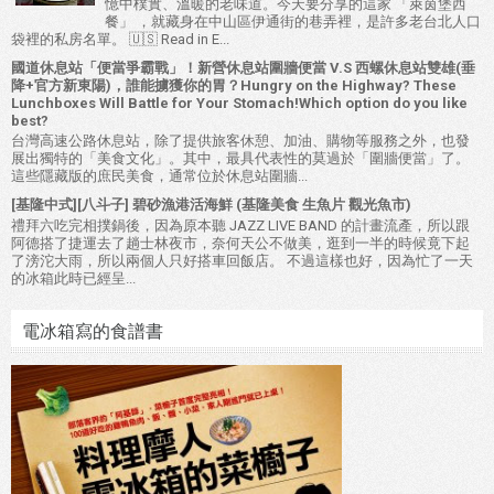
憶中樸實、溫暖的老味道。今天要分享的這家 「萊茵堡西
餐」 ，就藏身在中山區伊通街的巷弄裡，是許多老台北人口
袋裡的私房名單。 🇺🇸 Read in E...
國道休息站「便當爭霸戰」！新營休息站圍牆便當 V.S 西螺休息站雙雄(垂
降+官方新東陽)，誰能擄獲你的胃？Hungry on the Highway? These
Lunchboxes Will Battle for Your Stomach!Which option do you like
best?
台灣高速公路休息站，除了提供旅客休憩、加油、購物等服務之外，也發
展出獨特的「美食文化」。其中，最具代表性的莫過於「圍牆便當」了。
這些隱藏版的庶民美食，通常位於休息站圍牆...
[基隆中式][八斗子] 碧砂漁港活海鮮 (基隆美食 生魚片 觀光魚市)
禮拜六吃完相撲鍋後，因為原本聽 JAZZ LIVE BAND 的計畫流產，所以跟
阿德搭了捷運去了趟士林夜市，奈何天公不做美，逛到一半的時候竟下起
了滂沱大雨，所以兩個人只好搭車回飯店。 不過這樣也好，因為忙了一天
的冰箱此時已經呈...
電冰箱寫的食譜書