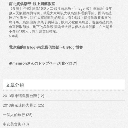
南北貨俱樂部-線上廚藝教室
【食譜】[中式] 烏魚10吃之二-豉汁蒸烏魚
-
[image: 豉汁蒸烏魚] 每年
歲末天氣變冷的時候，就是大家可以大啖烏魚料理的季節。因為養殖
技術的 進步，現在大家所吃到的烏魚，有9成以上都是魚塭養出來的
烏仔魚。烏魚因為 烏魚子的關係，以前又被稱為烏金。現在養殖的烏
魚宰殺取卵後，剩下的烏魚殼 因為量大所以價格非常低廉，在市場差
不多花100元，就可以買到整尾...
6 年前
電冰箱的U Blog-南北貨俱樂部 –U Blog 博客
-
dtmsimonさんのトップページ[食べログ]
-
文章分類
2013單車環島愛台灣
(12)
2013東京迷路大暴走
(25)
一個人的旅行
(25)
中友美食街
(10)