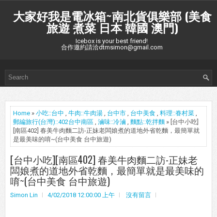
大家好我是電冰箱~南北貨俱樂部 (美食
旅遊 煮菜 日本 韓國 澳門)
Icebox is your best friend!
合作邀約請洽dtmsimon@gmail.com
Home
»
小吃::台中
,
牛肉::牛肉湯
,
台中市
,
台中美食
,
料理::眷村菜
,
郵編旅行(台灣)::402台中南區
,
滷味::冷滷
,
麵點::乾拌麵
» [台中小吃]
[南區402] 春美牛肉麵二訪-正妹老闆娘煮的道地外省乾麵，最簡單就
是最美味的唷~(台中美食 台中旅遊)
[台中小吃][南區402] 春美牛肉麵二訪-正妹老
闆娘煮的道地外省乾麵，最簡單就是最美味的
唷~(台中美食 台中旅遊)
Simon Lin
4/02/2018 12:00:00 上午
沒有留言