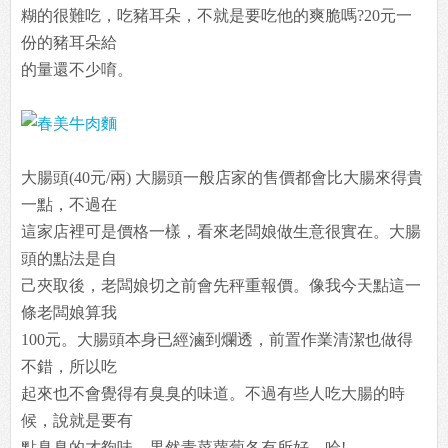
糊的很難吃，吃豬耳朵，不就是要吃他的爽脆嗎?20元一
份的豬耳朵給
的量還不少唷。
大腸頭(40元/兩) 大腸頭一般店家的售價都會比大腸來得貴
一點，不過在
這家店裡可是價格一樣，看來老闆娘做生意很實在。大腸
頭的點法是自
己夾取後，老闆娘切之前會先秤重報價。像我今天點這一
條老闆娘算我
100元。大腸頭本身已經滷到爛透，前置作業清潔也做得
不錯，所以吃
起來也不會覺得有臭臭的味道。不過有些人吃大腸的時
候，說就是要有
點臭臭的才夠味，果然青菜蘿蔔各有所好，哈!