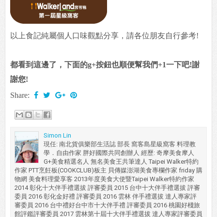
以上食記純屬個人口味觀點分享，請各位朋友自行參考!
都看到這邊了，下面的g+按鈕也順便幫我們+1一下吧!謝
謝您!
Share:
Simon Lin
現任: 南北貨俱樂部生活誌 部長 窩客島星級窩客 料理教
學．自由作家 胖好國際共同創辦人 經歷: 奇摩美食摩人
G+美食精選名人 無名美食王共筆達人 Taipei Walker特約
作家 PTT烹飪板(COOKCLUB)板主 貝傳媒澎湖美食專欄作家 friday 購
物網 美食料理愛享客 2013年度美食大使暨Taipei Walker特約作家
2014 彰化十大伴手禮選拔 評審委員 2015 台中十大伴手禮選拔 評審
委員 2016 彰化金好禮 評審委員 2016 雲林 伴手禮選拔 達人專家評
審委員 2016 台中禮好台中市十大伴手禮 評審委員 2016 桃園好棧旅
館評鑑評審委員 2017 雲林第十屆十大伴手禮選拔 達人專家評審委員