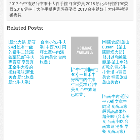
2017 台中禮好台中市十大伴手禮 評審委員 2018 彰化金好禮評審委
員 2018 雲林十大伴手禮專家評審委員 2018 台中禮好十大伴手禮評
審委員
Related Posts:
[新北火鍋][新莊
[台南小吃/牛肉
[韓國食記][釜山
242] 沒有一館
湯][中西700] 阿
Busan]【釜山
的饗牛二館(嘉
輝土產牛肉湯
國際煙火節】
義葉記)鮮牛肉
(台南美食 台南
함경면옥鹹鏡
專賣店 享受真
旅遊 )
麵屋-釜山車站
正全牛大餐的
好吃的韓式牛
[台中牛排][南屯
極鮮滋味(新北
排骨湯~(韓國
408] 一川禾牛
美食 新北旅遊
美食 韓國旅遊
好厲害的牛排
新北牛肉湯)
釜山美食)
生日蛋糕 (台中
美食 台中旅遊
已歇業 )
[台南牛肉湯][安
平708] 文章牛
肉湯 食尚玩家
嚴選認證果然
超美味! (台南美
食 台南小吃 台
南旅遊 消夜 早
餐 食尚玩家)