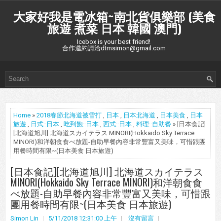
大家好我是電冰箱~南北貨俱樂部 (美食
旅遊 煮菜 日本 韓國 澳門)
Icebox is your best friend!
合作邀約請洽dtmsimon@gmail.com
Home
»
2018春節北海道被雪打
,
日本
,
日本北海道
,
日本美食
,
日本
旅遊
,
日式::日本
,
吃到飽::日本
,
西式::日本
,
料理::自助餐
» [日本食記]
[北海道旭川] 北海道スカイテラス MINORI(Hokkaido Sky Terrace
MINORI)和洋朝食食べ放題-自助早餐內容非常豐富又美味，可惜跟團
用餐時間有限~(日本美食 日本旅遊)
[日本食記][北海道旭川] 北海道スカイテラス
MINORI(Hokkaido Sky Terrace MINORI)和洋朝食食
べ放題-自助早餐內容非常豐富又美味，可惜跟
團用餐時間有限~(日本美食 日本旅遊)
Simon Lin
5/11/2018 12:31:00 上午
沒有留言