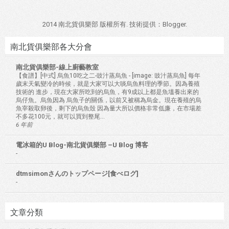
2014 南北貨俱樂部 版權所有. 技術提供：
Blogger
.
南北貨俱樂部各大分會
南北貨俱樂部-線上廚藝教室
【食譜】[中式] 烏魚10吃之二-豉汁蒸烏魚
-
[image: 豉汁蒸烏魚] 每年
歲末天氣變冷的時候，就是大家可以大啖烏魚料理的季節。因為養殖
技術的 進步，現在大家所吃到的烏魚，有9成以上都是魚塭養出來的
烏仔魚。烏魚因為 烏魚子的關係，以前又被稱為烏金。現在養殖的烏
魚宰殺取卵後，剩下的烏魚殼 因為量大所以價格非常低廉，在市場差
不多花100元，就可以買到整尾...
6 年前
電冰箱的U Blog-南北貨俱樂部 –U Blog 博客
-
dtmsimonさんのトップページ[食べログ]
-
文章分類