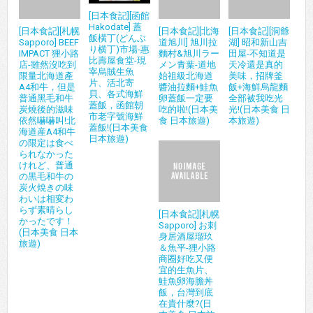
[日本食記][函館
Hakodate] 蓋
[日本食記][札幌
[日本食記][北海
[日本食記][洞爺
飯橫丁(どんぶ
Sapporo] BEEF
道旭川] 旭川拉
湖] 昭和新山吉
り横丁)市場-惠
IMPACT 狸小路
麵村&旭川ラー
田屋-不知道是
比壽屋食堂-現
店-雖然沒吃到
メン青葉-道地
天冷還是真的
宰烏賊生魚
限量北海道產
始祖級北海道
美味，招牌釜
片、活北寄
A4和牛，但是
醬油拉麵+鮭魚
飯+海鮮烏龍麵
貝、各式海鮮
普通黑毛和牛
卵蓋飯一定要
全部被我吃光
蓋飯，函館朝
炭燒後的滋味
吃的啦!(日本美
光!(日本美食 日
市老字號海鮮
依然嚇嚇叫!北
食 日本旅遊)
本旅遊)
蓋飯!(日本美食
海道産A4和牛
日本旅遊)
の限定は食べ
られなかった
けれど、普通
の黒毛和牛の
炭火焼きの味
わいは相変わ
らず素晴らし
[日本食記][札幌
かったです！
Sapporo] お刺
(日本美食 日本
身居酒屋瑠玖
旅遊)
＆魚平-狸小路
商圈好吃又便
宜的生魚片、
鮭魚卵海膽丼
飯，台灣到底
在貴什麼?(日