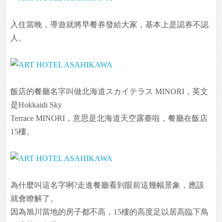
入住當晚，導遊就將早餐券發給大家，基本上是認券不認
人。
飯店的餐廳名字叫做北海道スカイテラス MINORI，英文
是Hokkaidi Sky
Terrace MINORI，意思是北海道天空露臺啦，餐廳在飯店
15樓。
為什麼叫這名字咧?走進餐廳看到眼前這幾幅景象，應該
就會瞭解了。
因為旭川當地的房子都不高，15樓的高度足以居高臨下鳥