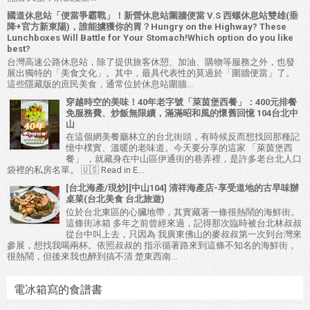
國道休息站「便當爭霸戰」！新營休息站圍牆便當 V.S 西螺休息站雙雄(垂
降+官方新東陽)，誰能擄獲你的胃？Hungry on the Highway? These
Lunchboxes Will Battle for Your Stomach!Which option do you like
best?
台灣高速公路休息站，除了提供旅客休憩、加油、購物等服務之外，也發
展出獨特的「美食文化」。其中，最具代表性的莫過於「圍牆便當」了。
這些隱藏版的庶民美食，通常位於休息站圍牆...
穿越時空的美味！40年老字號「萊茵堡西餐」：400元排餐
免服務費、炒飯無限續，滿滿昭和風的懷舊回憶 104台北中
山
在這個網美餐廳林立的台北街頭，有時候反而想找回那種記
憶中樸實、溫暖的老味道。今天要分享的這家 「萊茵堡西
餐」 ，就藏身在中山區伊通街的巷弄裡，是許多老台北人口
袋裡的私房名單。 🇺🇸 Read in E...
[台北海產/現炒][中山104] 清祥海產店-享受道地的古早味辦
桌菜(台北美食 台北旅遊)
位於台北東區的心臟地帶，其實藏著一條很熱鬧的海鮮街。
這條街冰箱 多年之前曾經來過，記得那次臨時被台北林叔叔
從台中叫上去，只因為 我廣東佛山的麥叔叔第一次到台灣來
參展，想找我喝兩杯。依照叔叔的 指示循著路來到這條不知名的海鮮街，
很熱鬧，但後來我也醉到搞不清 楚東西南...
電冰箱寫的食譜書