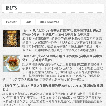
HISTATS
Popular
Tags
Blog Archives
[台中小吃][北區404] 你寄過紅茶牌嗎?原子街阿明古早味紅
茶-三代傳承，我的童年回憶~(台中美食 台中旅遊)
看這牆上這兩塊擦到都"見骨"的黑板上用粉筆寫著密密麻麻
的數字，大家知道牠們是什麼嗎?如果大家有去便利商店買
咖啡寄杯的經驗，或是使用手機APP做上述動作的話，那不
要懷疑，這兩塊黑板應該就是台灣傳統寄杯服務的濫觴....
[台中小吃][北區404]中央市場 李海魯肉飯 (台中美食 台中旅
遊 BRT茄苳腳站美食)
說到李海魯肉飯我想很多人馬上會聯想到第二市場賣晚餐消
夜的那家李 海，其實李海的分店很多，大部分都是自己家裡
子弟開枝散葉出去經營 的，但坦白說分店的品質都參差不
齊，其他同業爌肉的口味跟火候掌握 得比他們好的比比皆
是。但今天要帶大家來看的這家雖然也是李海，卻 是一家除...
[桃園住宿][大園337] 意外入住華航桃機過境旅館 NOVOTEL (桃園旅遊 桃園
飯店)
許多天沒更新網誌，因為冰箱前幾天按照慣例前往馬尼拉出差，只是這一
次 多了"參展"這件事要忙。幾天在會場忙碌的結果，每天回到家已經都差
不多 呈"彌留"狀態。加上出國前不知是落枕還是閃到?整個肩膀是痠痛難耐
無法 久坐，所以沒辦...