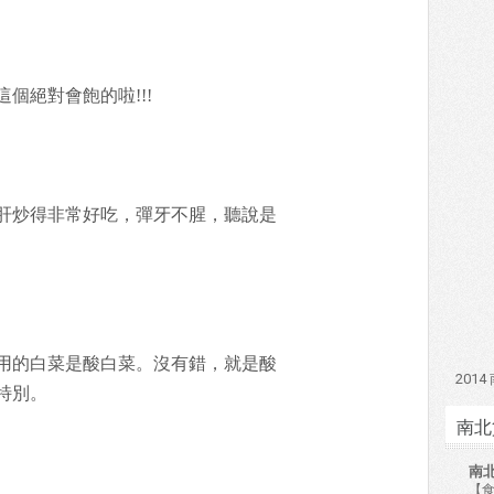
個絕對會飽的啦!!!
肝炒得非常好吃，彈牙不腥，聽說是
用的白菜是酸白菜。沒有錯，就是酸
201
特別。
南北
南
【食