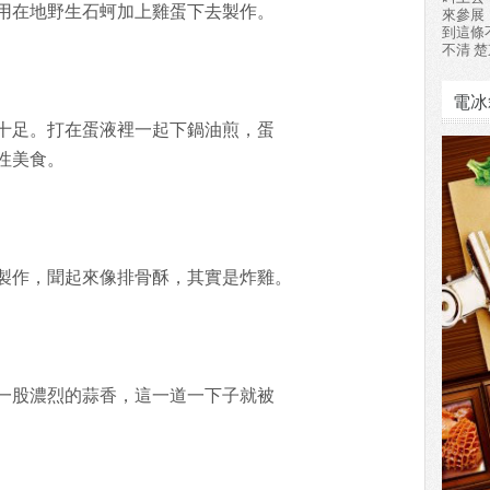
用在地野生石蚵加上雞蛋下去製作。
來參展
到這條
不清 楚
電冰
十足。打在蛋液裡一起下鍋油煎，蛋
性美食。
製作，聞起來像排骨酥，其實是炸雞。
一股濃烈的蒜香，這一道一下子就被