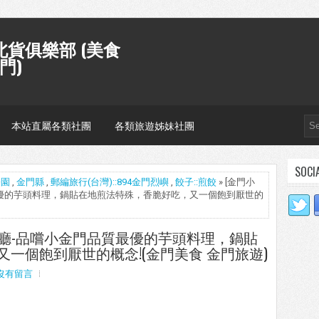
貨俱樂部 (美食
門)
本站直屬各類社團
各類旅遊姊妹社團
SOCI
公園
,
金門縣
,
郵編旅行(台灣)::894金門烈嶼
,
餃子::煎餃
» [金門小
品質最優的芋頭料理，鍋貼在地煎法特殊，香脆好吃，又一個飽到厭世的
妙香餐廳-品嚐小金門品質最優的芋頭料理，鍋貼
一個飽到厭世的概念!(金門美食 金門旅遊)
沒有留言