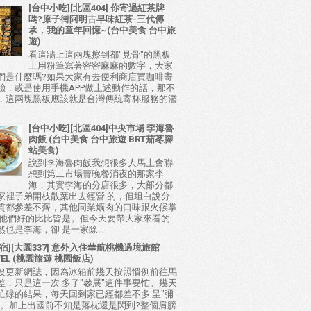
[台中小吃][北區404] 你寄過紅茶牌
嗎?原子街阿明古早味紅茶-三代傳
承，我的童年回憶~(台中美食 台中旅
遊)
看這牆上這兩塊擦到都"見骨"的黑板
上用粉筆寫著密密麻麻的數字，大家
們是什麼嗎?如果大家有去便利商店買咖啡寄
驗，或是使用手機APP做上述動作的話，那不
，這兩塊黑板應該就是台灣傳統寄杯服務的濫
[台中小吃][北區404]中央市場 李海魯
肉飯 (台中美食 台中旅遊 BRT茄苳腳
站美食)
說到李海魯肉飯我想很多人馬上會聯
想到第二市場賣晚餐消夜的那家李
海，其實李海的分店很多，大部分都
家裡子弟開枝散葉出去經營 的，但坦白說分
質都參差不齊，其他同業爌肉的口味跟火候掌
比他們好的比比皆是。但今天要帶大家來看的
也是李海，卻 是一家除...
宿][大園337] 意外入住華航桃機過境旅館
TEL (桃園旅遊 桃園飯店)
沒更新網誌，因為冰箱前幾天按照慣例前往馬
差，只是這一次 多了"參展"這件事要忙。幾天
忙碌的結果，每天回到家已經都差不多 呈"彌
態。加上出國前不知是落枕還是閃到?整個肩膀