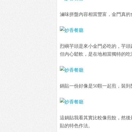
滷味拼盤內容相當豐富，金門真的
烈嶼芋頭是來小金門必吃的，芋頭
但內心鬆軟，是在地相當獨特的吃
鍋貼一份好像是50顆一起煎，裝
這鍋貼我看其實比較像煎餃，然後
貼的特色作法。