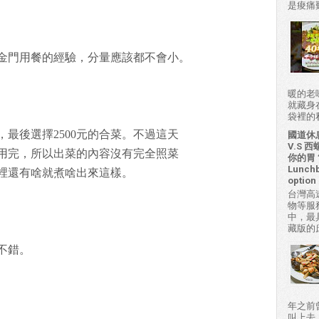
是痠痛難
金門用餐的經驗，分量應該都不會小。
暖的老
就藏身
袋裡的私房
最後選擇2500元的合菜。不過這天
國道休
V.S
用完，所以出菜的內容沒有完全照菜
你的胃？H
Lunchb
裡還有啥就煮啥出來這樣。
option 
台灣高
物等服
中，最
藏版的
不錯。
年之前
叫上去