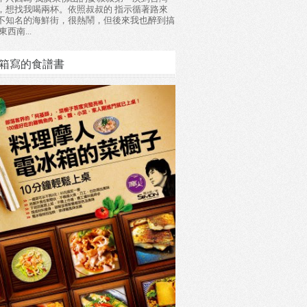
，想找我喝兩杯。依照叔叔的 指示循著路來
不知名的海鮮街，很熱鬧，但後來我也醉到搞
東西南...
箱寫的食譜書