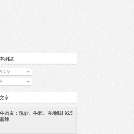
本網誌
表文章
言
文章
牛肉友：現炒、牛雜、在地味! 925
新埤