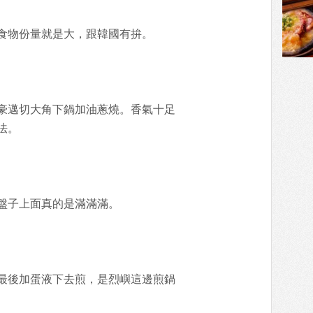
食物份量就是大，跟韓國有拚。
豪邁切大角下鍋加油蔥燒。香氣十足
法。
到盤子上面真的是滿滿滿。
最後加蛋液下去煎，是烈嶼這邊煎鍋