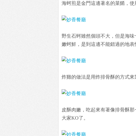
海蚵煎是金門這邊著名的菜餚，使
野生石蚵雖然個頭不大，但是海味
嫩蚵鮮，是到這邊不能錯過的地表
炸雞的做法是用炸排骨酥的方式來
皮酥肉嫩，吃起來有著像排骨酥那
大家KO了。