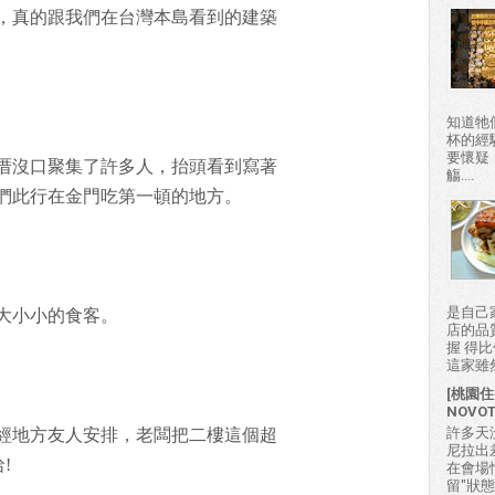
，真的跟我們在台灣本島看到的建築
知道牠
杯的經
要懷疑
厝沒口聚集了許多人，抬頭看到寫著
觴....
們此行在金門吃第一頓的地方。
是自己
大小小的食客。
店的品
握 得
這家雖然
[桃園住
NOVO
許多天
經地方友人安排，老闆把二樓這個超
尼拉出
!
在會場
留"狀