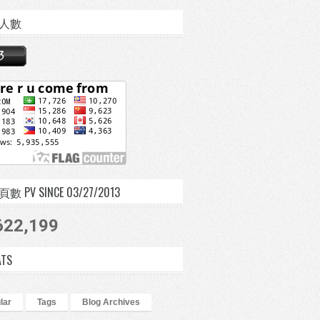
人數
 PV SINCE 03/27/2013
622,199
ATS
lar
Tags
Blog Archives