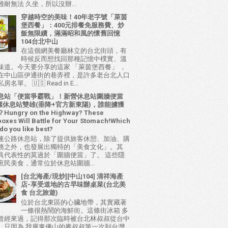
耐無法 久坐，所以沒辦...
穿越時空的美味！40年老字號「萊茵
堡西餐」：400元排餐免服務費、炒
飯無限續，滿滿昭和風的懷舊回憶
104台北中山
在這個網美餐廳林立的台北街頭，有
時候反而想找回那種記憶中樸實、溫
味道。今天要分享的這家 「萊茵堡西餐」 ，
在中山區伊通街的巷弄裡，是許多老台北人口
名單。 🇺🇸 Read in E...
息站「便當爭霸戰」！新營休息站圍牆便當
 西螺休息站雙雄(垂降+官方新東陽)，誰能擄獲
ungry on the Highway? These
oxes Will Battle for Your Stomach!Which
do you like best?
速公路休息站，除了提供旅客休憩、加油、購
務之外，也發展出獨特的「美食文化」。其
具代表性的莫過於「圍牆便當」了。 這些隱
庶民美食，通常位於休息站圍牆...
[台北海產/現炒][中山104] 清祥海產
店-享受道地的古早味辦桌菜(台北美
食 台北旅遊)
位於台北東區的心臟地帶，其實藏著
一條很熱鬧的海鮮街。這條街冰箱 多
曾經來過，記得那次臨時被台北林叔叔從台中
，只因為 我廣東佛山的麥叔叔第一次到台灣