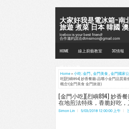
大家好我是電冰箱~南北
旅遊 煮菜 日本 韓國 澳
Icebox is your best friend!
合作邀約請洽dtmsimon@gmail.com
HOME
線上廚藝教室
3C情報
懶人包台灣
Home
»
小吃::金門
,
金門美食
,
金門國家
吃][烈嶼894] 妙香餐廳-品嚐小金門
概念!(金門美食 金門旅遊)
[金門小吃][烈嶼894] 
在地煎法特殊，香脆好吃，又
Simon Lin
5/03/2018 12:00:00 上午