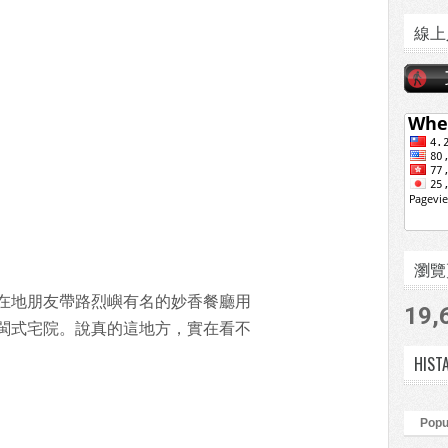
線上
瀏覽頁數
在地朋友帶路烈嶼有名的妙香餐廳用
19,
閩式宅院。說真的這地方，實在看不
HIST
Popu