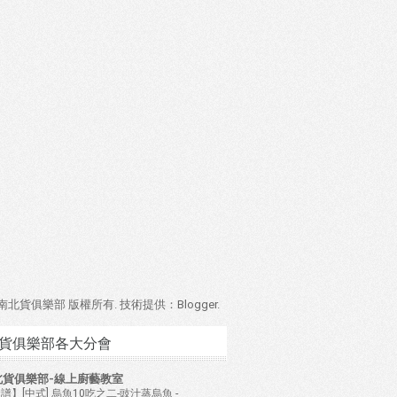
4 南北貨俱樂部 版權所有. 技術提供：
Blogger
.
貨俱樂部各大分會
北貨俱樂部-線上廚藝教室
譜】[中式] 烏魚10吃之二-豉汁蒸烏魚
-