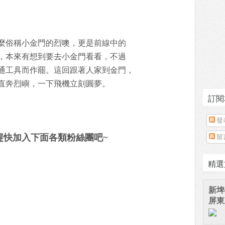
麼俗稱小金門的烈噢，更是前線中的
，本來有想到要去小金門看看，不過
通工具而作罷。這回跟著人家到金門，
直奔烈嶼，一下飛機立刻圓夢。
訂閱
發
趕快加入下面各類粉絲團吧~
留
精選
新埤
屏東