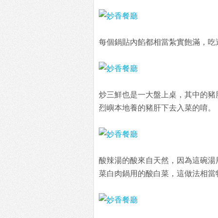
每個鍋貼內餡都相當紮實飽滿，吃這
炒三鮮也是一大盤上桌，其中的豬
烈嶼本地養的豬肝下去入菜的唷。
酸辣湯的酸來自天然，因為這碗湯
菜白肉鍋用的酸白菜，這做法相當