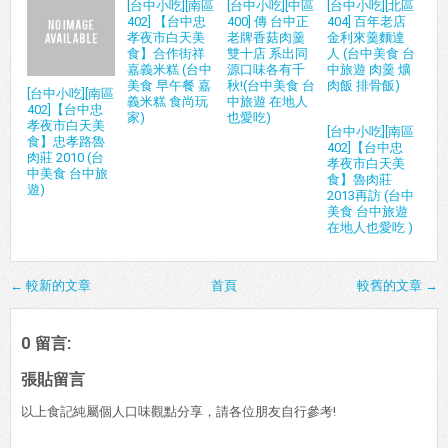
[台中小吃][南區
[台中小吃][中區
[台中小吃][北區
402] 【台中忠
400] 傳 台中正
404] 百年老店
孝夜市白天美
老牌香菇肉羹
金利來羹麵達
食】合作街祥
雙十店 系出同
人 (台中美食 台
嘉義米糕 (台中
源口味各有千
中旅遊 肉羹 爌
美食 早午餐 嘉
秋!(台中美食 台
肉飯 排骨飯)
[台中小吃][南區
義米糕 食尚玩
中旅遊 在地人
402]【台中忠
家)
也愛吃)
孝夜市白天美
[台中小吃][南區
食】忠孝路魯
402]【台中忠
肉莊 2010 (台
孝夜市白天美
中美食 台中旅
食】魯肉莊
遊)
2013再訪 (台中
美食 台中旅遊
在地人也愛吃 )
← 較新的文章
首頁
較舊的文章 →
0 留言:
張貼留言
以上食記純屬個人口味觀點分享，請各位朋友自行參考!