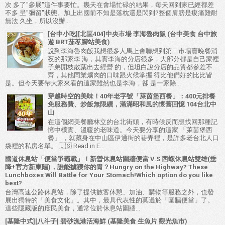
次 多了"參展"這件事要忙。幾天在會場忙碌的結果，每天回到家已經都差
不多 呈"彌留"狀態。加上出國前不知是落枕還是閃到?整個肩膀是痠痛難耐
無法 久坐，所以沒辦...
[台中小吃][北區404]中央市場 李海魯肉飯 (台中美食 台中旅
遊 BRT茄苳腳站美食)
說到李海魯肉飯我想很多人馬上會聯想到第二市場賣晚餐消
夜的那家李 海，其實李海的分店很多，大部分都是自己家裡
子弟開枝散葉出去經營 的，但坦白說分店的品質都參差不
齊，其他同業爌肉的口味跟火候掌握 得比他們好的比比皆
是。但今天要帶大家來看的這家雖然也是李海，卻 是一家除...
穿越時空的美味！40年老字號「萊茵堡西餐」：400元排餐
免服務費、炒飯無限續，滿滿昭和風的懷舊回憶 104台北中
山
在這個網美餐廳林立的台北街頭，有時候反而想找回那種記
憶中樸實、溫暖的老味道。今天要分享的這家 「萊茵堡西
餐」 ，就藏身在中山區伊通街的巷弄裡，是許多老台北人口
袋裡的私房名單。 🇺🇸 Read in E...
國道休息站「便當爭霸戰」！新營休息站圍牆便當 V.S 西螺休息站雙雄(垂
降+官方新東陽)，誰能擄獲你的胃？Hungry on the Highway? These
Lunchboxes Will Battle for Your Stomach!Which option do you like
best?
台灣高速公路休息站，除了提供旅客休憩、加油、購物等服務之外，也發
展出獨特的「美食文化」。其中，最具代表性的莫過於「圍牆便當」了。
這些隱藏版的庶民美食，通常位於休息站圍牆...
[基隆中式][八斗子] 碧砂漁港活海鮮 (基隆美食 生魚片 觀光魚市)