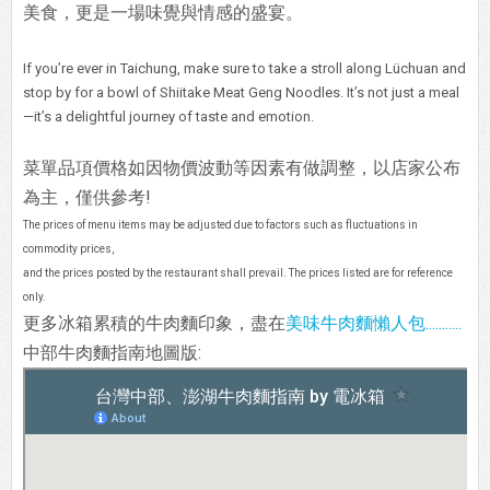
美食，更是一場味覺與情感的盛宴。
If you’re ever in Taichung, make sure to take a stroll along Lüchuan and
stop by for a bowl of Shiitake Meat Geng Noodles. It’s not just a meal
—it’s a delightful journey of taste and emotion.
菜單品項價格如因物價波動等因素有做調整，以店家公布
為主，僅供參考!
The prices of menu items may be adjusted due to factors such as fluctuations in
commodity prices,
and the prices posted by the restaurant shall prevail. The prices listed are for reference
only.
更多冰箱累積的牛肉麵印象，盡在
美味牛肉麵懶人包...........
中部牛肉麵指南地圖版: