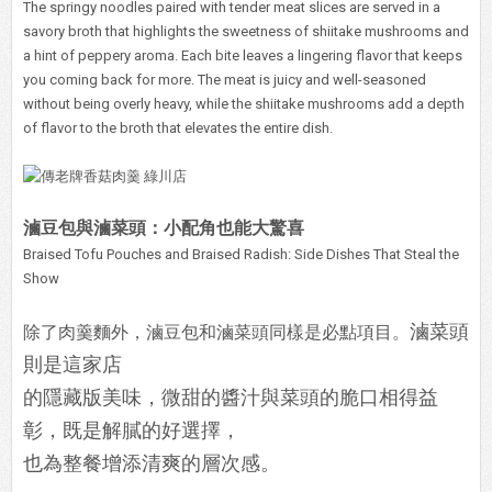
The springy noodles paired with tender meat slices are served in a
savory broth that highlights the sweetness of shiitake mushrooms and
a hint of peppery aroma. Each bite leaves a lingering flavor that keeps
you coming back for more. The meat is juicy and well-seasoned
without being overly heavy, while the shiitake mushrooms add a depth
of flavor to the broth that elevates the entire dish.
滷豆包與滷菜頭：小配角也能大驚喜
Braised Tofu Pouches and Braised Radish: Side Dishes That Steal the
Show
滷菜頭
除了肉羹麵外，滷豆包和滷菜頭同樣是必點項目。
則是這家店
的隱藏版美味，微甜的醬汁與菜頭的脆口相得益
彰，既是解膩的好選擇，
也為整餐增添清爽的層次感。