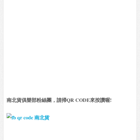
南北貨俱樂部粉絲團，請掃QR CODE來按讚喔!