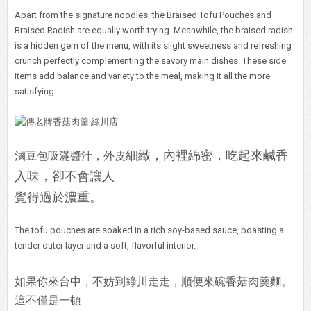
Apart from the signature noodles, the Braised Tofu Pouches and
Braised Radish are equally worth trying. Meanwhile, the braised radish
is a hidden gem of the menu, with its slight sweetness and refreshing
crunch perfectly complementing the savory main dishes. These side
items add balance and variety to the meal, making it all the more
satisfying.
細緻，內裡綿密，吃起來鹹香
滷豆包吸滿醬汁，外皮
入味，卻不會讓人
覺得過於濃重。
The tofu pouches are soaked in a rich soy-based sauce, boasting a
tender outer layer and a soft, flavorful interior.
如果你來台中，不妨到綠川走走，順便來碗香菇肉羹麵。
這不僅是一頓