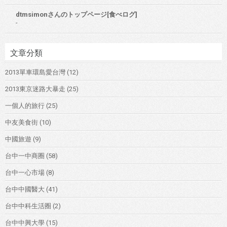
dtmsimonさんのトップページ[食べログ]
-
文章分類
2013單車環島愛台灣
(12)
2013東京迷路大暴走
(25)
一個人的旅行
(25)
中友美食街
(10)
中國旅遊
(9)
台中一中商圈
(58)
台中一心市場
(8)
台中中國醫大
(41)
台中中科生活圈
(2)
台中中興大學
(15)