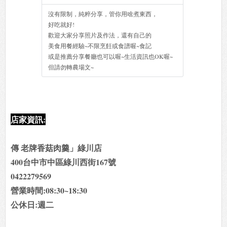
沒有限制，純粹分享，管你用啥煮東西，
好吃就好!
歡迎大家分享照片及作法，還有自己的
美食用餐經驗~不限烹飪或食譜喔~食記
或是推薦分享餐廳也可以喔~生活資訊也OK喔~
但請勿轉農場文~
店家資訊:
傳 老牌香菇肉羹」綠川店
400台中市中區綠川西街167號
0422279569
營業時間:08:30~18:30
公休日:週二