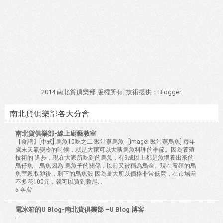
2014 南北貨俱樂部 版權所有. 技術提供：
Blogger
.
南北貨俱樂部各大分會
南北貨俱樂部-線上廚藝教室
【食譜】[中式] 烏魚10吃之二-豉汁蒸烏魚
-
[image: 豉汁蒸烏魚] 每年
歲末天氣變冷的時候，就是大家可以大啖烏魚料理的季節。因為養殖
技術的 進步，現在大家所吃到的烏魚，有9成以上都是魚塭養出來的
烏仔魚。烏魚因為 烏魚子的關係，以前又被稱為烏金。現在養殖的烏
魚宰殺取卵後，剩下的烏魚殼 因為量大所以價格非常低廉，在市場差
不多花100元，就可以買到整尾...
6 年前
電冰箱的U Blog-南北貨俱樂部 –U Blog 博客
-