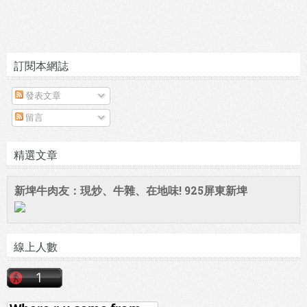
訂閱本網誌
發表文章
留言
精選文章
新埤牛肉友：現炒、牛雜、在地味! 925屏東新埤
線上人數