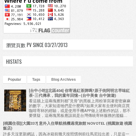
瀏覽頁數 PV SINCE 03/27/2013
HISTATS
Popular
Tags
Blog Archives
[台中小吃][北區404] 你寄過紅茶牌嗎?原子街阿明古早味紅
茶-三代傳承，我的童年回憶~(台中美食 台中旅遊)
看這牆上這兩塊擦到都"見骨"的黑板上用粉筆寫著密密麻麻
的數字，大家知道牠們是什麼嗎?如果大家有去便利商店買
咖啡寄杯的經驗，或是使用手機APP做上述動作的話，那不
要懷疑，這兩塊黑板應該就是台灣傳統寄杯服務的濫觴....
[桃園住宿][大園337] 意外入住華航桃機過境旅館 NOVOTEL (桃園旅遊 桃園
飯店)
許多天沒更新網誌，因為冰箱前幾天按照慣例前往馬尼拉出差，只是這一