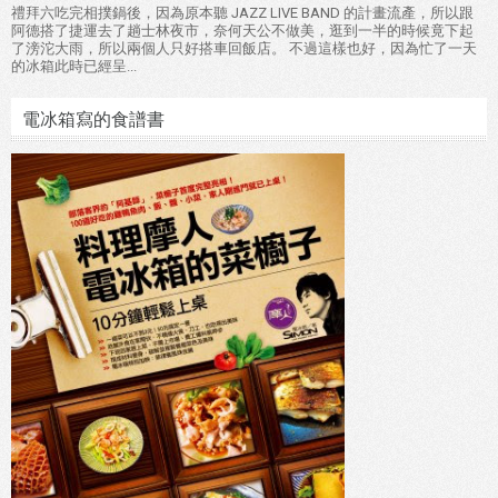
禮拜六吃完相撲鍋後，因為原本聽 JAZZ LIVE BAND 的計畫流產，所以跟
阿德搭了捷運去了趟士林夜市，奈何天公不做美，逛到一半的時候竟下起
了滂沱大雨，所以兩個人只好搭車回飯店。 不過這樣也好，因為忙了一天
的冰箱此時已經呈...
電冰箱寫的食譜書