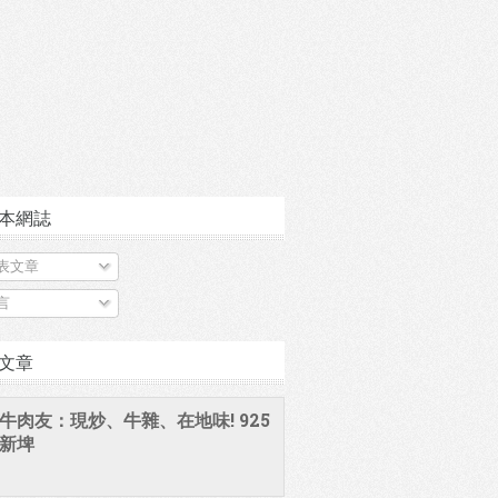
本網誌
表文章
言
文章
牛肉友：現炒、牛雜、在地味! 925
新埤