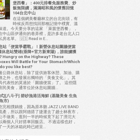
堡西餐」：400元排餐免服務費、炒
飯無限續，滿滿昭和風的懷舊回憶
104台北中山
在這個網美餐廳林立的台北街頭，有
時候反而想找回那種記憶中樸實、溫
味道。今天要分享的這家 「萊茵堡西餐」 ，
在中山區伊通街的巷弄裡，是許多老台北人口
名單。 🇺🇸 Read in E...
息站「便當爭霸戰」！新營休息站圍牆便當
 西螺休息站雙雄(垂降+官方新東陽)，誰能擄獲
ungry on the Highway? These
oxes Will Battle for Your Stomach!Which
do you like best?
速公路休息站，除了提供旅客休憩、加油、購
務之外，也發展出獨特的「美食文化」。其
具代表性的莫過於「圍牆便當」了。 這些隱
庶民美食，通常位於休息站圍牆...
式][八斗子] 碧砂漁港活海鮮 (基隆美食 生魚
魚市)
完相撲鍋後，因為原本聽 JAZZ LIVE BAND
流產，所以跟阿德搭了捷運去了趟士林夜市，
公不做美，逛到一半的時候竟下起了滂沱大
以兩個人只好搭車回飯店。 不過這樣也好，
了一天的冰箱此時已經呈...