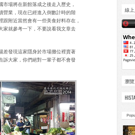
國市場將在新館落成之後走入歷史，
線上
續營業，現在已經進入倒數計時的階
裡跟附近當然會有一些美食好料存在，
大家就參考一下，不要說看我文章去
陽差發現這家隱身於市場攤位裡賣著
告訴大家，你們絕對一輩子都不會發
瀏覽頁數
HIST
Popu