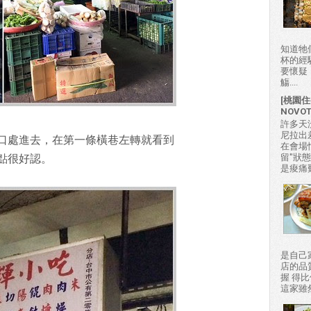
知道牠
杯的經
要懷疑
觴....
[桃園住
NOVO
許多天
尼拉出
口處進去，在第一條橫巷左轉就看到
在會場
留"狀
點很好認。
是痠痛難
是自己
店的品
握 得
這家雖然