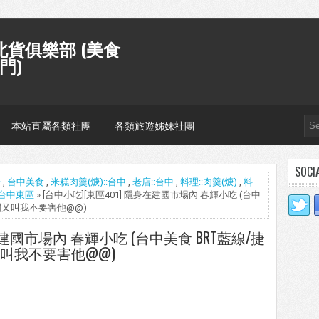
貨俱樂部 (美食
門)
本站直屬各類社團
各類旅遊姊妹社團
SOCI
場
,
台中美食
,
米糕肉羹(焿)::台中
,
老店::台中
,
料理::肉羹(焿)
,
料
1台中東區
» [台中小吃][東區401] 隱身在建國市場內 春輝小吃 (台中
闆又叫我不要害他@@)
在建國市場內 春輝小吃 (台中美食 BRT藍線/捷
叫我不要害他@@)