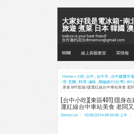
大家好我是電冰箱~南北
旅遊 煮菜 日本 韓國 澳
Icebox is your best friend!
合作邀約請洽dtmsimon@gmail.com
HOME
線上廚藝教室
3C情報
懶人包台灣
Home
»
小吃::台中
,
台中市
,
台中建國市
理::意麵
,
料理::滷味
,
郵編旅行(台灣)::40
美食 BRT藍線/捷運紅線台中車站美食 老
[台中小吃][東區401] 隱身
運紅線台中車站美食 老闆又
Simon Lin
10/03/2014 09:33:00 上午