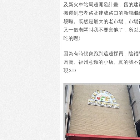
及新火車站周邊開發計畫，舊的建
搬遷到忠孝路及建成路口的新館繼
段囉。既然是最大的老市場，市場
又一個老闆叫我不要害他了，所以
吃的嘿!
因為有時候會跑到這邊採買，陰錯
肉羹、福州意麵的小店。真的我不
現XD