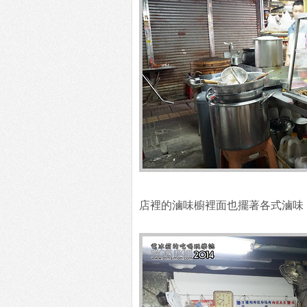
店裡的滷味櫥裡面也擺著各式滷味