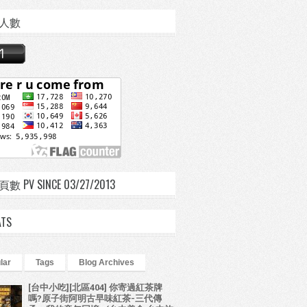
人數
 PV SINCE 03/27/2013
ATS
lar
Tags
Blog Archives
[台中小吃][北區404] 你寄過紅茶牌
嗎?原子街阿明古早味紅茶-三代傳