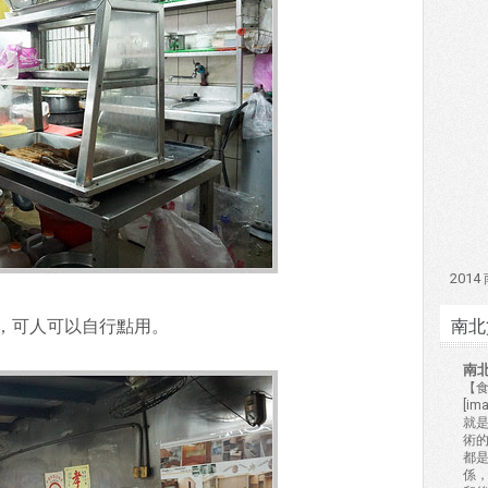
201
南北
，可人可以自行點用。
南
【食
[i
就
術的
都
係