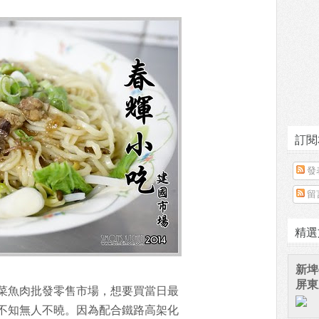
訂閱
發
留
精選
新埤
屏東
菜魚肉批發零售市場，想要買當日最
不知無人不曉。因為配合鐵路高架化