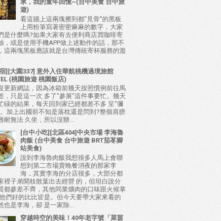
承，我的童年回憶~(台中美食 台中旅
遊)
看這牆上這兩塊擦到都"見骨"的黑板
上用粉筆寫著密密麻麻的數字，大家
們是什麼嗎?如果大家有去便利商店買咖啡寄
驗，或是使用手機APP做上述動作的話，那不
，這兩塊黑板應該就是台灣傳統寄杯服務的濫
宿][大園337] 意外入住華航桃機過境旅館
TEL (桃園旅遊 桃園飯店)
沒更新網誌，因為冰箱前幾天按照慣例前往馬
差，只是這一次 多了"參展"這件事要忙。幾天
忙碌的結果，每天回到家已經都差不多 呈"彌
態。加上出國前不知是落枕還是閃到?整個肩膀
耐無法 久坐，所以沒辦...
[台中小吃][北區404]中央市場 李海魯
肉飯 (台中美食 台中旅遊 BRT茄苳腳
站美食)
說到李海魯肉飯我想很多人馬上會聯
想到第二市場賣晚餐消夜的那家李
海，其實李海的分店很多，大部分都
家裡子弟開枝散葉出去經營 的，但坦白說分
質都參差不齊，其他同業爌肉的口味跟火候掌
比他們好的比比皆是。但今天要帶大家來看的
也是李海，卻 是一家除...
穿越時空的美味！40年老字號「萊茵