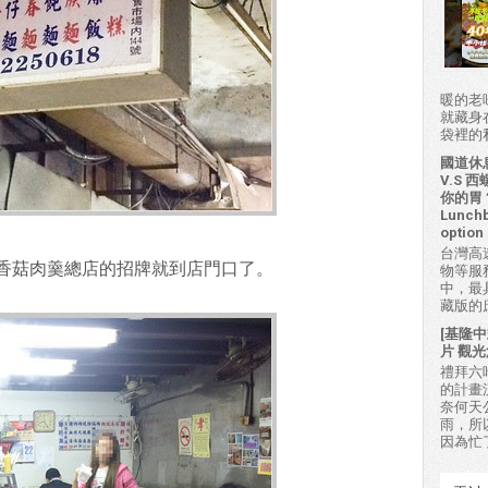
暖的老
就藏身
袋裡的私房
國道休
V.S
你的胃？H
Lunchb
option 
台灣高
香菇肉羹總店的招牌就到店門口了。
物等服
中，最
藏版的
[基隆中
片 觀光
禮拜六吃
的計畫
奈何天
雨，所
因為忙