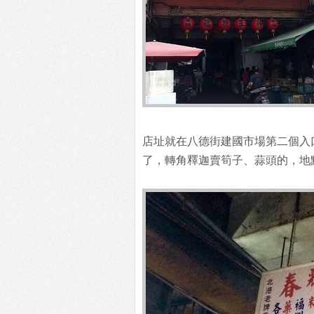
店址就在八德街建國市場第二個入
了，轉角釋迦賣筍子、蒜頭的，地