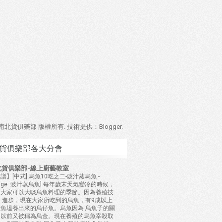
4 南北貨俱樂部 版權所有. 技術提供：
Blogger
.
貨俱樂部各大分會
北貨俱樂部-線上廚藝教室
譜】[中式] 烏魚10吃之二-豉汁蒸烏魚
-
mage: 豉汁蒸烏魚] 每年歲末天氣變冷的時候，
是大家可以大啖烏魚料理的季節。因為養殖技
 進步，現在大家所吃到的烏魚，有9成以上
是魚塭養出來的烏仔魚。烏魚因為 烏魚子的關
，以前又被稱為烏金。現在養殖的烏魚宰殺取