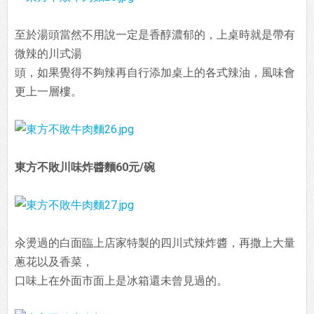
至於湯頭當然不用說一定是香醇濃郁的，上桌時就是帶有
微辣的川式湯
頭，如果覺得不夠辣再自行添加桌上的各式辣油，風味會
更上一層樓。
東方不敗川味炸醬麵60元/碗
汆燙過的白面臨上店家特製的四川式辣炸醬，再撒上大量
蔥花以及香菜，
口味上在外面市面上是冰箱還未曾見過的。