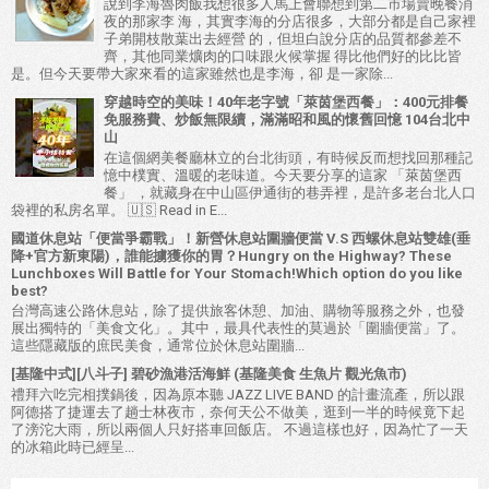
說到李海魯肉飯我想很多人馬上會聯想到第二市場賣晚餐消
夜的那家李 海，其實李海的分店很多，大部分都是自己家裡
子弟開枝散葉出去經營 的，但坦白說分店的品質都參差不
齊，其他同業爌肉的口味跟火候掌握 得比他們好的比比皆
是。但今天要帶大家來看的這家雖然也是李海，卻 是一家除...
穿越時空的美味！40年老字號「萊茵堡西餐」：400元排餐
免服務費、炒飯無限續，滿滿昭和風的懷舊回憶 104台北中
山
在這個網美餐廳林立的台北街頭，有時候反而想找回那種記
憶中樸實、溫暖的老味道。今天要分享的這家 「萊茵堡西
餐」 ，就藏身在中山區伊通街的巷弄裡，是許多老台北人口
袋裡的私房名單。 🇺🇸 Read in E...
國道休息站「便當爭霸戰」！新營休息站圍牆便當 V.S 西螺休息站雙雄(垂
降+官方新東陽)，誰能擄獲你的胃？Hungry on the Highway? These
Lunchboxes Will Battle for Your Stomach!Which option do you like
best?
台灣高速公路休息站，除了提供旅客休憩、加油、購物等服務之外，也發
展出獨特的「美食文化」。其中，最具代表性的莫過於「圍牆便當」了。
這些隱藏版的庶民美食，通常位於休息站圍牆...
[基隆中式][八斗子] 碧砂漁港活海鮮 (基隆美食 生魚片 觀光魚市)
禮拜六吃完相撲鍋後，因為原本聽 JAZZ LIVE BAND 的計畫流產，所以跟
阿德搭了捷運去了趟士林夜市，奈何天公不做美，逛到一半的時候竟下起
了滂沱大雨，所以兩個人只好搭車回飯店。 不過這樣也好，因為忙了一天
的冰箱此時已經呈...