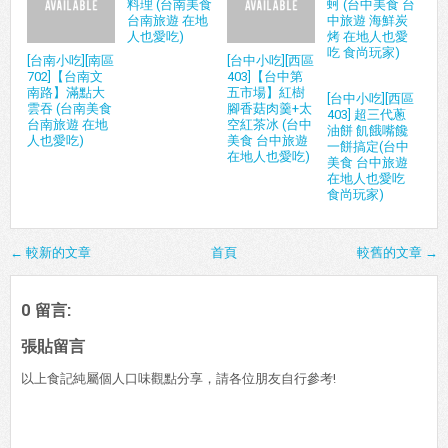
料理 (台南美食
蚵 (台中美食 台
台南旅遊 在地
中旅遊 海鮮炭
人也愛吃)
烤 在地人也愛
吃 食尚玩家)
[台南小吃][南區
[台中小吃][西區
702]【台南文
403]【台中第
南路】滿點大
五市場】紅樹
[台中小吃][西區
雲吞 (台南美食
腳香菇肉羹+太
403] 超三代蔥
台南旅遊 在地
空紅茶冰 (台中
油餅 飢餓嘴饞
人也愛吃)
美食 台中旅遊
一餅搞定(台中
在地人也愛吃)
美食 台中旅遊
在地人也愛吃
食尚玩家)
← 較新的文章
首頁
較舊的文章 →
0 留言:
張貼留言
以上食記純屬個人口味觀點分享，請各位朋友自行參考!