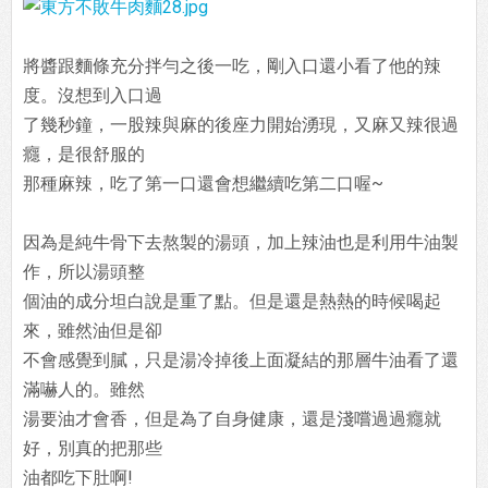
將醬跟麵條充分拌勻之後一吃，剛入口還小看了他的辣
度。沒想到入口過
了幾秒鐘，一股辣與麻的後座力開始湧現，又麻又辣很過
癮，是很舒服的
那種麻辣，吃了第一口還會想繼續吃第二口喔~
因為是純牛骨下去熬製的湯頭，加上辣油也是利用牛油製
作，所以湯頭整
個油的成分坦白說是重了點。但是還是熱熱的時候喝起
來，雖然油但是卻
不會感覺到膩，只是湯冷掉後上面凝結的那層牛油看了還
滿嚇人的。雖然
湯要油才會香，但是為了自身健康，還是淺嚐過過癮就
好，別真的把那些
油都吃下肚啊!