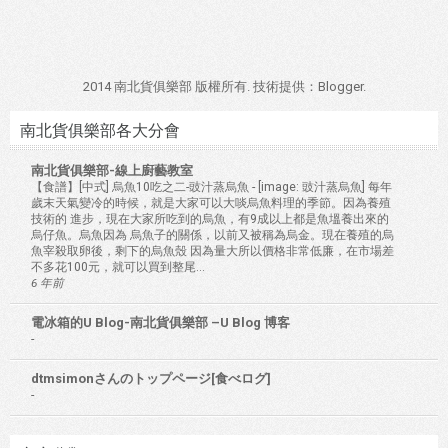
2014 南北貨俱樂部 版權所有. 技術提供：
Blogger
.
南北貨俱樂部各大分會
南北貨俱樂部-線上廚藝教室
【食譜】[中式] 烏魚10吃之二-豉汁蒸烏魚
-
[image: 豉汁蒸烏魚] 每年
歲末天氣變冷的時候，就是大家可以大啖烏魚料理的季節。因為養殖
技術的 進步，現在大家所吃到的烏魚，有9成以上都是魚塭養出來的
烏仔魚。烏魚因為 烏魚子的關係，以前又被稱為烏金。現在養殖的烏
魚宰殺取卵後，剩下的烏魚殼 因為量大所以價格非常低廉，在市場差
不多花100元，就可以買到整尾...
6 年前
電冰箱的U Blog-南北貨俱樂部 –U Blog 博客
-
dtmsimonさんのトップページ[食べログ]
-