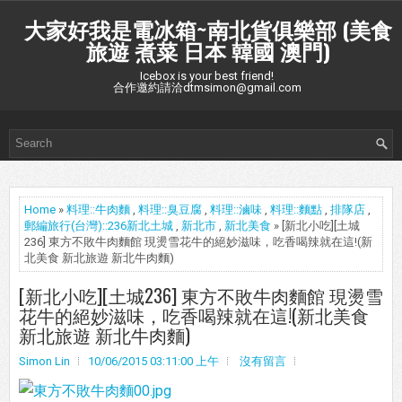
大家好我是電冰箱~南北貨俱樂部 (美食
旅遊 煮菜 日本 韓國 澳門)
Icebox is your best friend!
合作邀約請洽dtmsimon@gmail.com
Home
»
料理::牛肉麵
,
料理::臭豆腐
,
料理::滷味
,
料理::麵點
,
排隊店
,
郵編旅行(台灣)::236新北土城
,
新北市
,
新北美食
» [新北小吃][土城
236] 東方不敗牛肉麵館 現燙雪花牛的絕妙滋味，吃香喝辣就在這!(新
北美食 新北旅遊 新北牛肉麵)
[新北小吃][土城236] 東方不敗牛肉麵館 現燙雪
花牛的絕妙滋味，吃香喝辣就在這!(新北美食
新北旅遊 新北牛肉麵)
Simon Lin
10/06/2015 03:11:00 上午
沒有留言