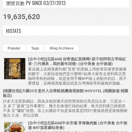
瀏覽頁數 PV SINCE 03/27/2013
19,635,620
HISTATS
Popular
Tags
Blog Archives
[台中小吃][北區404] 你寄過紅茶牌嗎?原子街阿明古早味紅
茶-三代傳承，我的童年回憶~(台中美食 台中旅遊)
看這牆上這兩塊擦到都"見骨"的黑板上用粉筆寫著密密麻麻
的數字，大家知道牠們是什麼嗎?如果大家有去便利商店買
咖啡寄杯的經驗，或是使用手機APP做上述動作的話，那不
要懷疑，這兩塊黑板應該就是台灣傳統寄杯服務的濫觴....
[桃園住宿][大園337] 意外入住華航桃機過境旅館 NOVOTEL (桃園旅遊 桃園
飯店)
許多天沒更新網誌，因為冰箱前幾天按照慣例前往馬尼拉出差，只是這一
次 多了"參展"這件事要忙。幾天在會場忙碌的結果，每天回到家已經都差
不多 呈"彌留"狀態。加上出國前不知是落枕還是閃到?整個肩膀是痠痛難耐
無法 久坐，所以沒辦...
[台中小吃][北區404]中央市場 李海魯肉飯 (台中美食 台中旅
遊 BRT茄苳腳站美食)