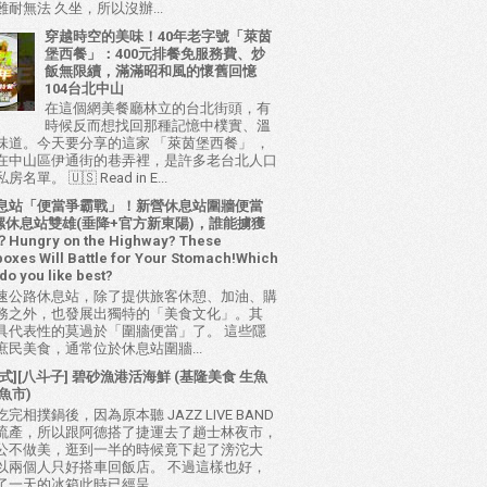
耐無法 久坐，所以沒辦...
穿越時空的美味！40年老字號「萊茵
堡西餐」：400元排餐免服務費、炒
飯無限續，滿滿昭和風的懷舊回憶
104台北中山
在這個網美餐廳林立的台北街頭，有
時候反而想找回那種記憶中樸實、溫
味道。今天要分享的這家 「萊茵堡西餐」 ，
在中山區伊通街的巷弄裡，是許多老台北人口
名單。 🇺🇸 Read in E...
息站「便當爭霸戰」！新營休息站圍牆便當
 西螺休息站雙雄(垂降+官方新東陽)，誰能擄獲
ungry on the Highway? These
oxes Will Battle for Your Stomach!Which
do you like best?
速公路休息站，除了提供旅客休憩、加油、購
務之外，也發展出獨特的「美食文化」。其
具代表性的莫過於「圍牆便當」了。 這些隱
庶民美食，通常位於休息站圍牆...
式][八斗子] 碧砂漁港活海鮮 (基隆美食 生魚
魚市)
完相撲鍋後，因為原本聽 JAZZ LIVE BAND
流產，所以跟阿德搭了捷運去了趟士林夜市，
公不做美，逛到一半的時候竟下起了滂沱大
以兩個人只好搭車回飯店。 不過這樣也好，
了一天的冰箱此時已經呈...