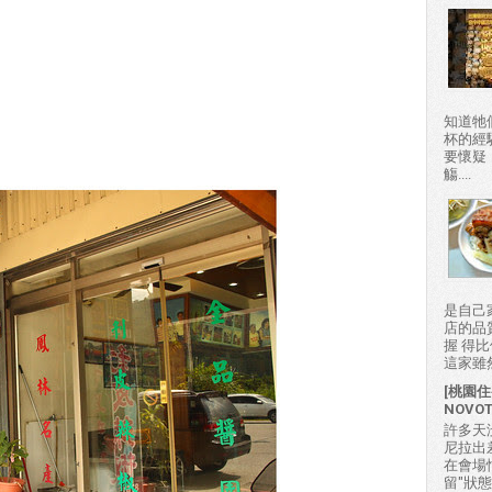
知道牠
杯的經
要懷疑
觴....
是自己
店的品
握 得
這家雖然
[桃園住
NOVO
許多天
尼拉出
在會場
留"狀