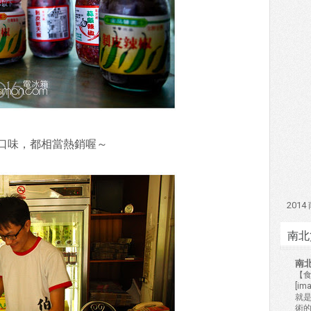
口味，都相當熱銷喔～
201
南北
南
【食
[i
就
術的