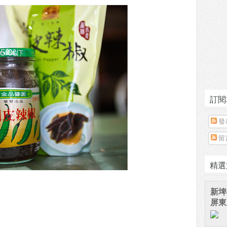
訂閱
發
留
精選
新埤
屏東