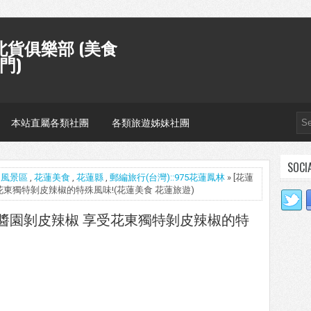
貨俱樂部 (美食
門)
本站直屬各類社團
各類旅遊姊妹社團
SOCI
家風景區
,
花蓮美食
,
花蓮縣
,
郵編旅行(台灣)::975花蓮鳳林
» [花蓮
受花東獨特剝皮辣椒的特殊風味!(花蓮美食 花蓮旅遊)
 金品醬園剝皮辣椒 享受花東獨特剝皮辣椒的特