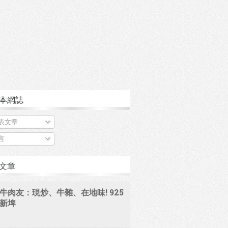
本網誌
表文章
言
文章
牛肉友：現炒、牛雜、在地味! 925
新埤