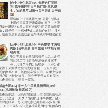
[台中小吃][北區404] 你寄過紅茶牌
嗎?原子街阿明古早味紅茶-三代傳
承，我的童年回憶~(台中美食 台中旅
遊)
看這牆上這兩塊擦到都"見骨"的黑板
上用粉筆寫著密密麻麻的數字，大家
們是什麼嗎?如果大家有去便利商店買咖啡寄
驗，或是使用手機APP做上述動作的話，那不
，這兩塊黑板應該就是台灣傳統寄杯服務的濫
[台中小吃][北區404]中央市場 李海魯
肉飯 (台中美食 台中旅遊 BRT茄苳腳
站美食)
說到李海魯肉飯我想很多人馬上會聯
想到第二市場賣晚餐消夜的那家李
海，其實李海的分店很多，大部分都
家裡子弟開枝散葉出去經營 的，但坦白說分
質都參差不齊，其他同業爌肉的口味跟火候掌
比他們好的比比皆是。但今天要帶大家來看的
也是李海，卻 是一家除...
宿][大園337] 意外入住華航桃機過境旅館
TEL (桃園旅遊 桃園飯店)
沒更新網誌，因為冰箱前幾天按照慣例前往馬
差，只是這一次 多了"參展"這件事要忙。幾天
忙碌的結果，每天回到家已經都差不多 呈"彌
態。加上出國前不知是落枕還是閃到?整個肩膀