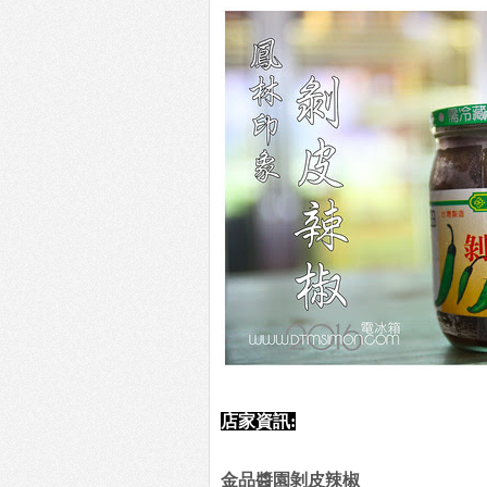
店家資訊:
金品醬園剝皮辣椒