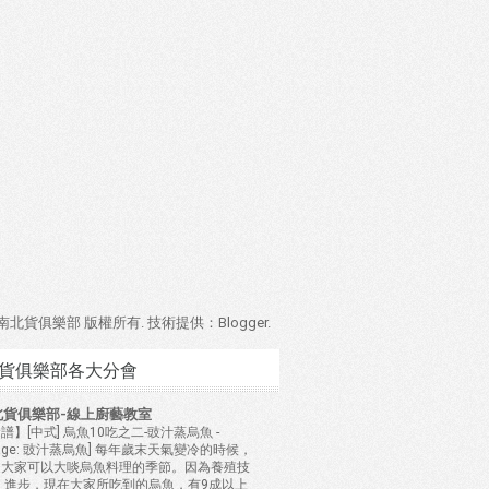
4 南北貨俱樂部 版權所有. 技術提供：
Blogger
.
貨俱樂部各大分會
北貨俱樂部-線上廚藝教室
譜】[中式] 烏魚10吃之二-豉汁蒸烏魚
-
mage: 豉汁蒸烏魚] 每年歲末天氣變冷的時候，
是大家可以大啖烏魚料理的季節。因為養殖技
 進步，現在大家所吃到的烏魚，有9成以上