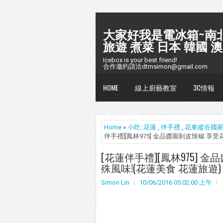
大家好我是電冰箱~南北
旅遊 煮菜 日本 韓國 澳
Icebox is your best friend!
合作邀約請洽dtmsimon@gmail.com
HOME
線上廚藝教室
3C情報
懶人包台灣
Home
»
小吃::花蓮
,
伴手禮
,
花東縱谷國
伴手禮][鳳林975] 金品醬園剝皮辣椒 享
[花蓮伴手禮][鳳林975]
殊風味!(花蓮美食 花蓮旅遊)
Simon Lin
10/06/2016 05:02:00 上午