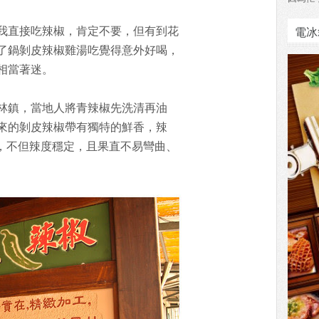
電冰
我直接吃辣椒，肯定不要，但有到花
了鍋剝皮辣椒雞湯吃覺得意外好喝，
相當著迷。
林鎮，當地人將青辣椒先洗清再油
來的剝皮辣椒帶有獨特的鮮香，辣
"，不但辣度穩定，且果直不易彎曲、