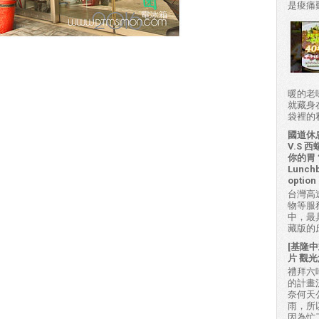
是痠痛難
暖的老
就藏身
袋裡的私房
國道休
V.S
你的胃？H
Lunchb
option 
台灣高
物等服
中，最
藏版的
[基隆中
片 觀光
禮拜六吃
的計畫
奈何天
雨，所
因為忙