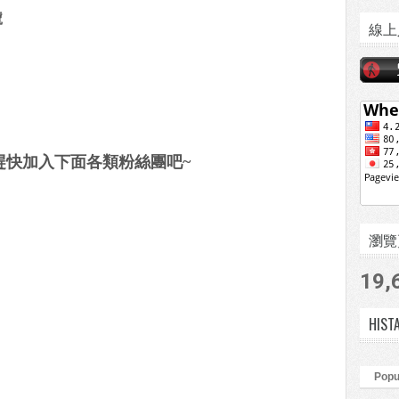
號
線上
趕快加入下面各類粉絲團吧~
瀏覽頁數
19,
HIST
Popu