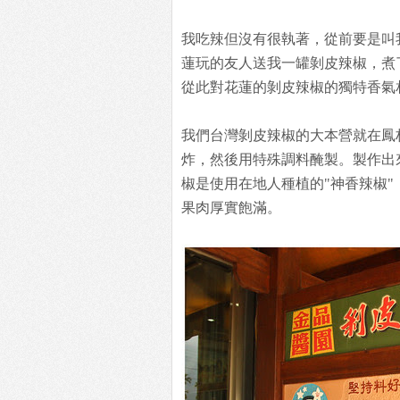
我吃辣但沒有很執著，從前要是叫
蓮玩的友人送我一罐剝皮辣椒，煮
從此對花蓮的剝皮辣椒的獨特香氣
我們台灣剝皮辣椒的大本營就在鳳
炸，然後用特殊調料醃製。製作出
椒是使用在地人種植的"神香辣椒
果肉厚實飽滿。