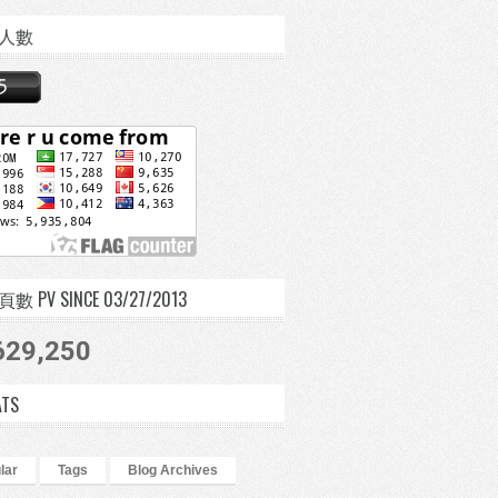
人數
 PV SINCE 03/27/2013
629,250
ATS
lar
Tags
Blog Archives