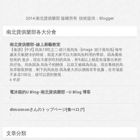
2014 南北貨俱樂部 版權所有. 技術提供：
Blogger
.
南北貨俱樂部各大分會
南北貨俱樂部-線上廚藝教室
【食譜】[中式] 烏魚10吃之二-豉汁蒸烏魚
-
[image: 豉汁蒸烏魚] 每年
歲末天氣變冷的時候，就是大家可以大啖烏魚料理的季節。因為養殖
技術的 進步，現在大家所吃到的烏魚，有9成以上都是魚塭養出來的
烏仔魚。烏魚因為 烏魚子的關係，以前又被稱為烏金。現在養殖的烏
魚宰殺取卵後，剩下的烏魚殼 因為量大所以價格非常低廉，在市場差
不多花100元，就可以買到整尾...
6 年前
電冰箱的U Blog-南北貨俱樂部 –U Blog 博客
-
dtmsimonさんのトップページ[食べログ]
-
文章分類