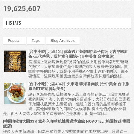
19,625,607
HISTATS
Popular
Tags
Blog Archives
[台中小吃][北區404] 你寄過紅茶牌嗎?原子街阿明古早味紅
茶-三代傳承，我的童年回憶~(台中美食 台中旅遊)
看這牆上這兩塊擦到都"見骨"的黑板上用粉筆寫著密密麻麻
的數字，大家知道牠們是什麼嗎?如果大家有去便利商店買
咖啡寄杯的經驗，或是使用手機APP做上述動作的話，那不
要懷疑，這兩塊黑板應該就是台灣傳統寄杯服務的濫觴....
[台中小吃][北區404]中央市場 李海魯肉飯 (台中美食 台中旅
遊 BRT茄苳腳站美食)
說到李海魯肉飯我想很多人馬上會聯想到第二市場賣晚餐消
夜的那家李 海，其實李海的分店很多，大部分都是自己家裡
子弟開枝散葉出去經營 的，但坦白說分店的品質都參差不
齊，其他同業爌肉的口味跟火候掌握 得比他們好的比比皆
是。但今天要帶大家來看的這家雖然也是李海，卻 是一家除...
[桃園住宿][大園337] 意外入住華航桃機過境旅館 NOVOTEL (桃園旅遊 桃園
飯店)
許多天沒更新網誌，因為冰箱前幾天按照慣例前往馬尼拉出差，只是這一