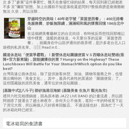
次 多了"參展"這件事要忙。幾天在會場忙碌的結果，每天回到家已經都差
不多 呈"彌留"狀態。加上出國前不知是落枕還是閃到?整個肩膀是痠痛難耐
無法 久坐，所以沒辦...
穿越時空的美味！40年老字號「萊茵堡西餐」：400元排餐
免服務費、炒飯無限續，滿滿昭和風的懷舊回憶 104台北中
山
在這個網美餐廳林立的台北街頭，有時候反而想找回那種記
憶中樸實、溫暖的老味道。今天要分享的這家 「萊茵堡西
餐」 ，就藏身在中山區伊通街的巷弄裡，是許多老台北人口
袋裡的私房名單。 🇺🇸 Read in E...
國道休息站「便當爭霸戰」！新營休息站圍牆便當 V.S 西螺休息站雙雄(垂
降+官方新東陽)，誰能擄獲你的胃？Hungry on the Highway? These
Lunchboxes Will Battle for Your Stomach!Which option do you like
best?
台灣高速公路休息站，除了提供旅客休憩、加油、購物等服務之外，也發
展出獨特的「美食文化」。其中，最具代表性的莫過於「圍牆便當」了。
這些隱藏版的庶民美食，通常位於休息站圍牆...
[基隆中式][八斗子] 碧砂漁港活海鮮 (基隆美食 生魚片 觀光魚市)
禮拜六吃完相撲鍋後，因為原本聽 JAZZ LIVE BAND 的計畫流產，所以跟
阿德搭了捷運去了趟士林夜市，奈何天公不做美，逛到一半的時候竟下起
了滂沱大雨，所以兩個人只好搭車回飯店。 不過這樣也好，因為忙了一天
的冰箱此時已經呈...
電冰箱寫的食譜書