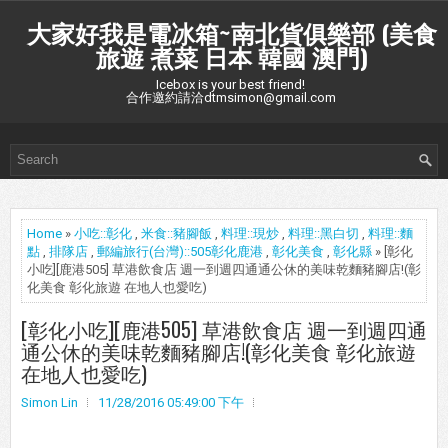
大家好我是電冰箱~南北貨俱樂部 (美食
旅遊 煮菜 日本 韓國 澳門)
Icebox is your best friend!
合作邀約請洽dtmsimon@gmail.com
Home
»
小吃::彰化
,
米食::豬腳飯
,
料理::現炒
,
料理::黑白切
,
料理::麵
點
,
排隊店
,
郵編旅行(台灣)::505彰化鹿港
,
彰化美食
,
彰化縣
» [彰化
小吃][鹿港505] 草港飲食店 週一到週四通通公休的美味乾麵豬腳店!(彰
化美食 彰化旅遊 在地人也愛吃)
[彰化小吃][鹿港505] 草港飲食店 週一到週四通
通公休的美味乾麵豬腳店!(彰化美食 彰化旅遊
在地人也愛吃)
Simon Lin
11/28/2016 05:49:00 下午