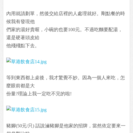
內用就請劃單，然後交給店裡的人處理就好。剛點餐的時
候我有發現他
們家的湯好貴喔，小碗的也要100元。不過吃麵要配湯，
還是硬著頭皮給
他殘殘點下去。
等到東西都上桌後，我才驚覺不妙。因為一個人來吃，怎
麼眼前都是大
份量?理論上我一定吃不完的啦!
豬腳(50元/只) 話說滷豬腳是他家的招牌，當然依定要來一