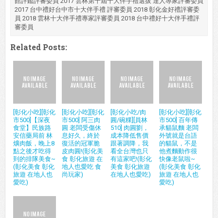
館評鑑評審委員 2017 雲林第十屆十大伴手禮選拔 達人專家評審委員
2017 台中禮好台中市十大伴手禮 評審委員 2018 彰化金好禮評審委
員 2018 雲林十大伴手禮專家評審委員 2018 台中禮好十大伴手禮評
審委員
Related Posts:
[彰化小吃][彰化
[彰化小吃][彰化
[彰化小吃/肉
[彰化小吃][彰化
市500]【深夜
市500] 阿三肉
圓/碗粿][員林
市500] 百年傳
食堂】民族路
圓 老闆受傷休
510] 肉圓劉，
承貓鼠麵 老闆
安信藥局前 林
息好久，終於
成本降低售價
外號就是台語
爌肉飯，晚上8
復活的冠軍脆
跟著調降，我
的貓鼠，不是
點之後才吃得
皮肉圓!(彰化美
看全台灣也只
他煮麵動作很
到的排隊美食~
食 彰化旅遊 在
有這家吧!(彰化
快像老鼠啦~
(彰化美食 彰化
地人也愛吃 食
美食 彰化旅遊
(彰化美食 彰化
旅遊 在地人也
尚玩家)
在地人也愛吃)
旅遊 在地人也
愛吃)
愛吃)