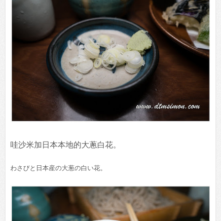
哇沙米加日本本地的大蔥白花。
わさびと日本産の大葱の白い花。