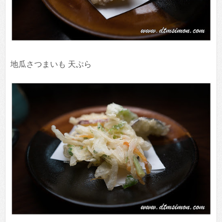
地瓜
さつまいも 天ぷら