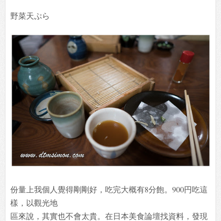
野菜天ぷら
份量上我個人覺得剛剛好，吃完大概有8分飽。900円吃這
樣，以觀光地
區來說，其實也不會太貴。在日本美食論壇找資料，發現