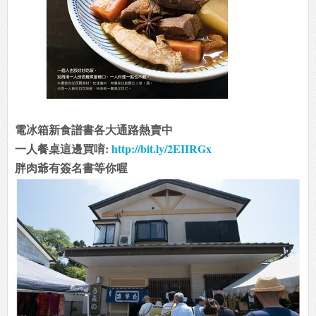
電冰箱新食譜書各大通路熱賣中
一人餐桌這邊買唷:
http://bit.ly/2EIIRGx
胖肉爺有簽名書等你喔