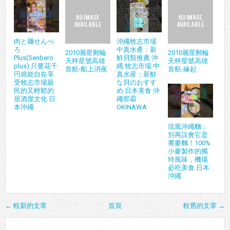
肉と麺せんべ
沖繩牧志市場
ろ
中真水產：新
2010麗星郵輪
2010麗星郵輪
Plus(Senbero
鮮貝類推薦 沖
天秤星號高雄
天秤星號高雄
plus) 只要花千
縄 牧志市場 中
首航-船上消夜
首航-緣起
円就能自在享
真水産：新鮮
受牧志市場親
な貝のおすす
民的又輕鬆的
め 日本美食 沖
居酒屋文化 日
繩那霸
本沖繩
OKINAWA
琉風沖繩麵：
別再誤會它是
蕎麥麵！100%
小麥製作的獨
特風味，機場
必吃美食 日本
沖繩
← 較新的文章
首頁
較舊的文章 →