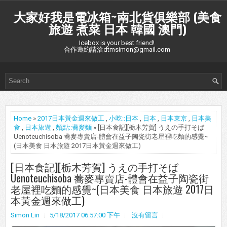
大家好我是電冰箱~南北貨俱樂部 (美食
旅遊 煮菜 日本 韓國 澳門)
Icebox is your best friend!
合作邀約請洽dtmsimon@gmail.com
Home
»
2017日本黃金週來做工
,
小吃::日本
,
日本
,
日本東京
,
日本美
食
,
日本旅遊
,
麵點::蕎麥麵
» [日本食記][栃木芳賀] うえの手打そば
Uenoteuchisoba 蕎麥專賣店-體會在益子陶瓷街老屋裡吃麵的感覺~
(日本美食 日本旅遊 2017日本黃金週來做工)
[日本食記][栃木芳賀] うえの手打そば
Uenoteuchisoba 蕎麥專賣店-體會在益子陶瓷街
老屋裡吃麵的感覺~(日本美食 日本旅遊 2017日
本黃金週來做工)
Simon Lin
5/18/2017 06:57:00 下午
沒有留言