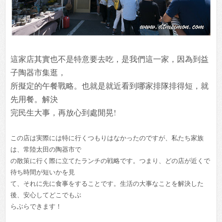
這家店其實也不是特意要去吃，是我們這一家，因為到益
子陶器市集逛，
所擬定的午餐戰略。也就是就近看到哪家排隊排得短，就
先用餐。解決
完民生大事，再放心到處閒晃!
この店は実際には特に行くつもりはなかったのですが、私たち家族
は、常陸太田の陶器市で
の散策に行く際に立てたランチの戦略です。つまり、どの店が近くで
待ち時間が短いかを見
て、それに先に食事をすることです。生活の大事なことを解決した
後、安心してどこでもぶ
らぶらできます！