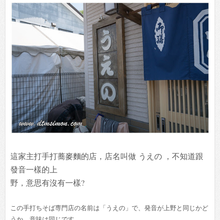
這家主打手打蕎麥麵的店，店名叫做 うえの ，不知道跟
發音一樣的上
野，意思有沒有一樣?
この手打ちそば専門店の名前は「うえの」で、発音が上野と同じかど
うか、意味は同じです