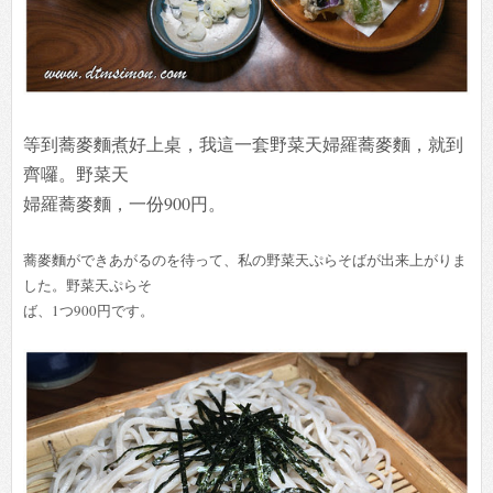
等到蕎麥麵煮好上桌，我這一套野菜天婦羅蕎麥麵，就到
齊囉。野菜天
婦羅蕎麥麵，一份900円。
蕎麥麵ができあがるのを待って、私の野菜天ぷらそばが出来上がりま
した。野菜天ぷらそ
ば、1つ900円です。