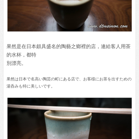
果然是在日本頗具盛名的陶藝之鄉裡的店，連給客人用茶
的水杯，都特
別漂亮。
果然は日本で名高い陶芸の町にある店で、お客様にお茶を出すための
湯呑みも特に美しいで
す。