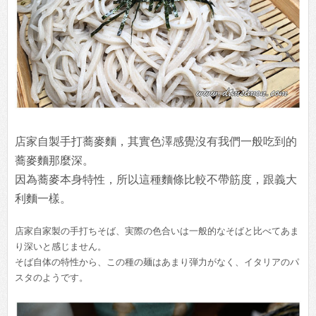
店家自製手打蕎麥麵，其實色澤感覺沒有我們一般吃到的
蕎麥麵那麼深。
因為蕎麥本身特性，所以這種麵條比較不帶筋度，跟義大
利麵一樣。
店家自家製の手打ちそば、実際の色合いは一般的なそばと比べてあま
り深いと感じません。
そば自体の特性から、この種の麺はあまり弾力がなく、イタリアのパ
スタのようです。