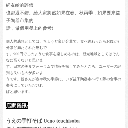
網友給的評價
也都還不錯。給大家將然如果在春、秋兩季，如果要來益
子陶器市集的
話，做個用餐上的參考!
個人的感想としては、ちょうど良い分量で、食べ終わったらお腹が8
分ほど満たされた感じで
す。900円でこのような食事を楽しめるのは、観光地域としてはそん
なに高くないと思いま
す。日本の美食フォーラムで情報を探してみたところ、ユーザーの評
判も良いものが多いよ
うです。皆さんが春や秋の季節に、いざ益子陶器市へ行く際の食事の
参考にしていただけれ
ばと思います。
店家資訊:
うえの手打そば Ueno teuchisoba