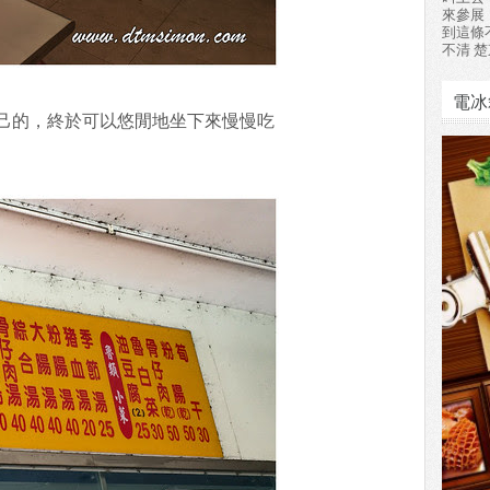
來參展
到這條
不清 楚
電冰
己的，終於可以悠閒地坐下來慢慢吃