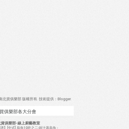
4 南北貨俱樂部 版權所有. 技術提供：
Blogger
.
貨俱樂部各大分會
北貨俱樂部-線上廚藝教室
譜】[中式] 烏魚10吃之二-豉汁蒸烏魚
-