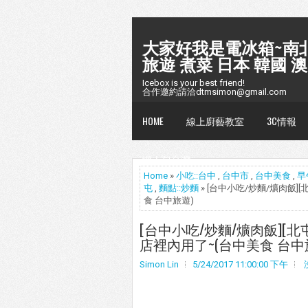
大家好我是電冰箱~南北
旅遊 煮菜 日本 韓國 澳
Icebox is your best friend!
合作邀約請洽dtmsimon@gmail.com
HOME
線上廚藝教室
3C情報
懶人包台灣
Home
»
小吃::台中
,
台中市
,
台中美食
,
早
屯
,
麵點::炒麵
» [台中小吃/炒麵/爌肉飯]
食 台中旅遊)
[台中小吃/炒麵/爌肉飯][北
店裡內用了~(台中美食 台中
Simon Lin
5/24/2017 11:00:00 下午