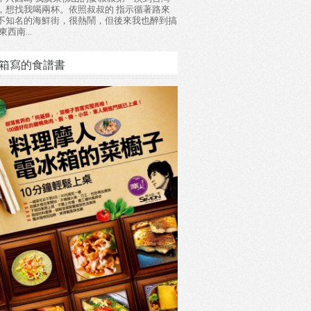
，想找我喝兩杯。依照叔叔的 指示循著路來
不知名的海鮮街，很熱鬧，但後來我也醉到搞
東西南...
箱寫的食譜書