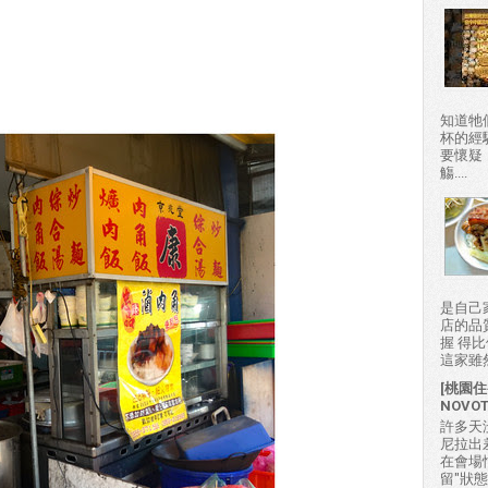
知道牠
杯的經
要懷疑
觴....
是自己
店的品
握 得
這家雖然
[桃園住
NOVO
許多天
尼拉出
在會場
留"狀