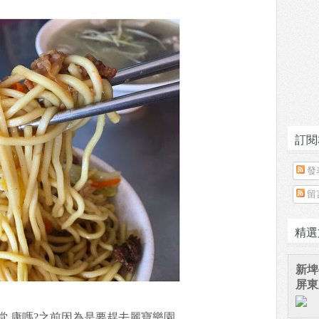
訂閱
發
留
精選
新埤
屏東
堂 康嗎?之前因為是要趕去麗寶樂園