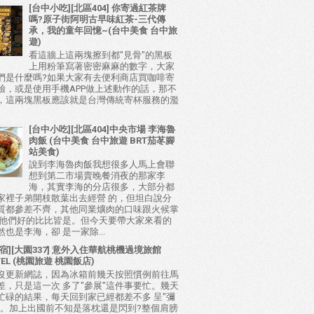
[台中小吃][北區404] 你寄過紅茶牌
嗎?原子街阿明古早味紅茶-三代傳
承，我的童年回憶~(台中美食 台中旅
遊)
看這牆上這兩塊擦到都"見骨"的黑板
上用粉筆寫著密密麻麻的數字，大家
們是什麼嗎?如果大家有去便利商店買咖啡寄
驗，或是使用手機APP做上述動作的話，那不
，這兩塊黑板應該就是台灣傳統寄杯服務的濫
[台中小吃][北區404]中央市場 李海魯
肉飯 (台中美食 台中旅遊 BRT茄苳腳
站美食)
說到李海魯肉飯我想很多人馬上會聯
想到第二市場賣晚餐消夜的那家李
海，其實李海的分店很多，大部分都
家裡子弟開枝散葉出去經營 的，但坦白說分
質都參差不齊，其他同業爌肉的口味跟火候掌
比他們好的比比皆是。但今天要帶大家來看的
也是李海，卻 是一家除...
宿][大園337] 意外入住華航桃機過境旅館
TEL (桃園旅遊 桃園飯店)
沒更新網誌，因為冰箱前幾天按照慣例前往馬
差，只是這一次 多了"參展"這件事要忙。幾天
忙碌的結果，每天回到家已經都差不多 呈"彌
態。加上出國前不知是落枕還是閃到?整個肩膀