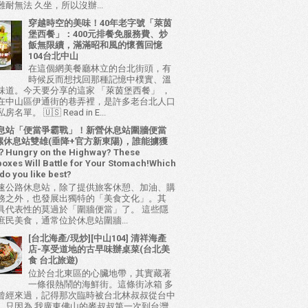
耐無法 久坐，所以沒辦...
穿越時空的美味！40年老字號「萊茵
堡西餐」：400元排餐免服務費、炒
飯無限續，滿滿昭和風的懷舊回憶
104台北中山
在這個網美餐廳林立的台北街頭，有
時候反而想找回那種記憶中樸實、溫
味道。今天要分享的這家 「萊茵堡西餐」 ，
在中山區伊通街的巷弄裡，是許多老台北人口
名單。 🇺🇸 Read in E...
息站「便當爭霸戰」！新營休息站圍牆便當
 西螺休息站雙雄(垂降+官方新東陽)，誰能擄獲
ungry on the Highway? These
oxes Will Battle for Your Stomach!Which
do you like best?
速公路休息站，除了提供旅客休憩、加油、購
務之外，也發展出獨特的「美食文化」。其
具代表性的莫過於「圍牆便當」了。 這些隱
庶民美食，通常位於休息站圍牆...
[台北海產/現炒][中山104] 清祥海產
店-享受道地的古早味辦桌菜(台北美
食 台北旅遊)
位於台北東區的心臟地帶，其實藏著
一條很熱鬧的海鮮街。這條街冰箱 多
曾經來過，記得那次臨時被台北林叔叔從台中
，只因為 我廣東佛山的麥叔叔第一次到台灣