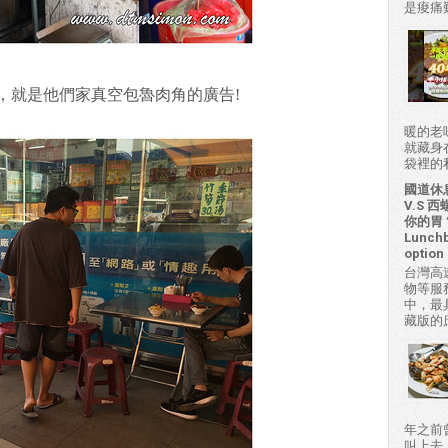
是痠痛難
，就是他們家真空包魯肉角的廣告!
暖的老
就藏身
袋裡的私房
國道休
V.S
你的胃？H
Lunchb
option 
台灣高
物等服
中，最
藏版的
年之前
叫上去