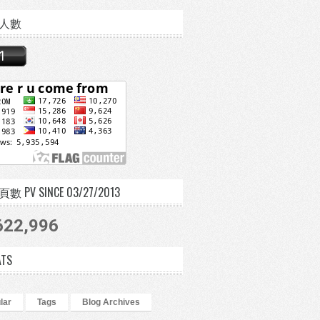
人數
 PV SINCE 03/27/2013
622,996
ATS
lar
Tags
Blog Archives