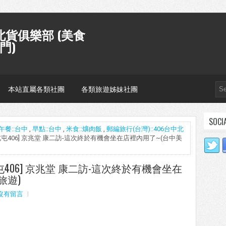
貨俱樂部 (美食
門)
本站直屬各類社團
各類旅遊姊妹社團
SOCI
午餐::台中
,
早點::台中
,
米食::爌肉飯
,
郵編旅行(台灣)::406台中北
[北屯406] 京兆堂 康二訪-這次終於有機會坐在店裡內用了~(台中美
屯406] 京兆堂 康二訪-這次終於有機會坐在
旅遊)
沒有留言