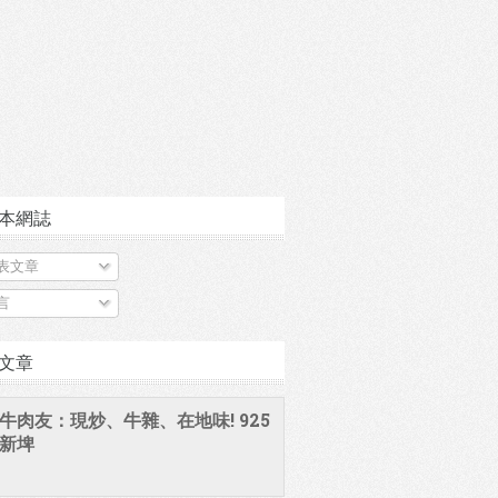
本網誌
表文章
言
文章
牛肉友：現炒、牛雜、在地味! 925
新埤