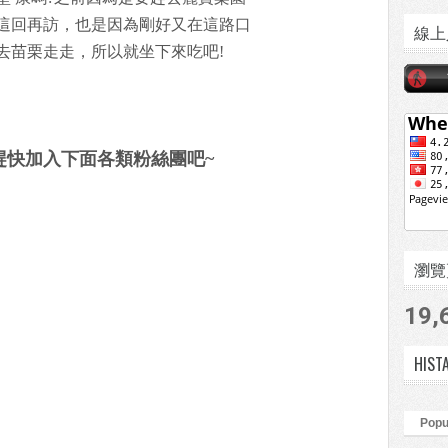
這回再訪，也是因為剛好又在這路口
線上
去苗栗走走，所以就坐下來吃吧!
趕快加入下面各類粉絲團吧~
瀏覽頁數
19,
HIST
Popu