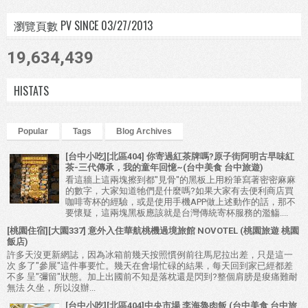
瀏覽頁數 PV SINCE 03/27/2013
19,634,439
HISTATS
Popular
Tags
Blog Archives
[台中小吃][北區404] 你寄過紅茶牌嗎?原子街阿明古早味紅
茶-三代傳承，我的童年回憶~(台中美食 台中旅遊)
看這牆上這兩塊擦到都"見骨"的黑板上用粉筆寫著密密麻麻
的數字，大家知道牠們是什麼嗎?如果大家有去便利商店買
咖啡寄杯的經驗，或是使用手機APP做上述動作的話，那不
要懷疑，這兩塊黑板應該就是台灣傳統寄杯服務的濫觴....
[桃園住宿][大園337] 意外入住華航桃機過境旅館 NOVOTEL (桃園旅遊 桃園
飯店)
許多天沒更新網誌，因為冰箱前幾天按照慣例前往馬尼拉出差，只是這一
次 多了"參展"這件事要忙。幾天在會場忙碌的結果，每天回到家已經都差
不多 呈"彌留"狀態。加上出國前不知是落枕還是閃到?整個肩膀是痠痛難耐
無法 久坐，所以沒辦...
[台中小吃][北區404]中央市場 李海魯肉飯 (台中美食 台中旅