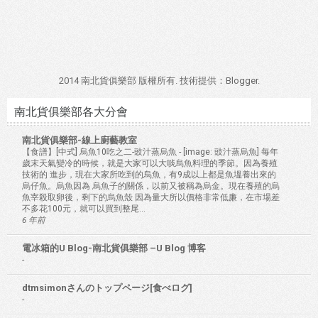
2014 南北貨俱樂部 版權所有. 技術提供：
Blogger
.
南北貨俱樂部各大分會
南北貨俱樂部-線上廚藝教室
【食譜】[中式] 烏魚10吃之二-豉汁蒸烏魚
-
[image: 豉汁蒸烏魚] 每年
歲末天氣變冷的時候，就是大家可以大啖烏魚料理的季節。因為養殖
技術的 進步，現在大家所吃到的烏魚，有9成以上都是魚塭養出來的
烏仔魚。烏魚因為 烏魚子的關係，以前又被稱為烏金。現在養殖的烏
魚宰殺取卵後，剩下的烏魚殼 因為量大所以價格非常低廉，在市場差
不多花100元，就可以買到整尾...
6 年前
電冰箱的U Blog-南北貨俱樂部 –U Blog 博客
-
dtmsimonさんのトップページ[食べログ]
-