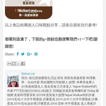
以上食記純屬個人口味觀點分享，請各位朋友自行參考!
都看到這邊了，下面的g+按鈕也順便幫我們+1一下吧!謝
謝您!
Share:
Simon Lin
現任: 南北貨俱樂部生活誌 部長 窩客島星級窩客 料理教
學．自由作家 胖好國際共同創辦人 經歷: 奇摩美食摩人
G+美食精選名人 無名美食王共筆達人 Taipei Walker特約
作家 PTT烹飪板(COOKCLUB)板主 貝傳媒澎湖美食專欄作家 friday 購
物網 美食料理愛享客 2013年度美食大使暨Taipei Walker特約作家
2014 彰化十大伴手禮選拔 評審委員 2015 台中十大伴手禮選拔 評審
委員 2016 彰化金好禮 評審委員 2016 雲林 伴手禮選拔 達人專家評