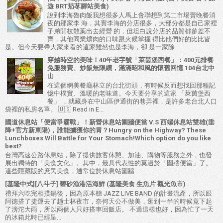
遊 BRT茄苳腳站美食)
說到李海魯肉飯我想很多人馬上會聯想到第二市場賣晚餐消
夜的那家李 海，其實李海的分店很多，大部分都是自己家裡
子弟開枝散葉出去經營 的，但坦白說分店的品質都參差不
齊，其他同業爌肉的口味跟火候掌握 得比他們好的比比皆
是。但今天要帶大家來看的這家雖然也是李海，卻 是一家除...
穿越時空的美味！40年老字號「萊茵堡西餐」：400元排餐
免服務費、炒飯無限續，滿滿昭和風的懷舊回憶 104台北中
山
在這個網美餐廳林立的台北街頭，有時候反而想找回那種記
憶中樸實、溫暖的老味道。今天要分享的這家 「萊茵堡西
餐」 ，就藏身在中山區伊通街的巷弄裡，是許多老台北人口
袋裡的私房名單。 🇺🇸 Read in E...
國道休息站「便當爭霸戰」！新營休息站圍牆便當 V.S 西螺休息站雙雄(垂
降+官方新東陽)，誰能擄獲你的胃？Hungry on the Highway? These
Lunchboxes Will Battle for Your Stomach!Which option do you like
best?
台灣高速公路休息站，除了提供旅客休憩、加油、購物等服務之外，也發
展出獨特的「美食文化」。其中，最具代表性的莫過於「圍牆便當」了。
這些隱藏版的庶民美食，通常位於休息站圍牆...
[基隆中式][八斗子] 碧砂漁港活海鮮 (基隆美食 生魚片 觀光魚市)
禮拜六吃完相撲鍋後，因為原本聽 JAZZ LIVE BAND 的計畫流產，所以跟
阿德搭了捷運去了趟士林夜市，奈何天公不做美，逛到一半的時候竟下起
了滂沱大雨，所以兩個人只好搭車回飯店。 不過這樣也好，因為忙了一天
的冰箱此時已經呈...