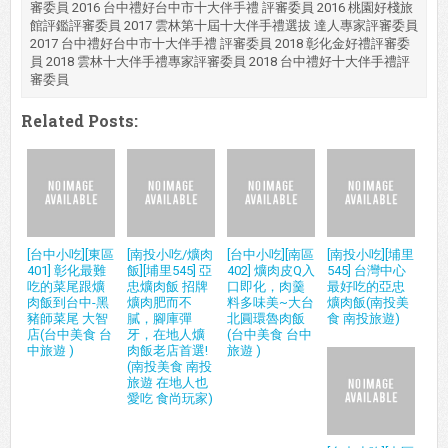
審委員 2016 台中禮好台中市十大伴手禮 評審委員 2016 桃園好棧旅
館評鑑評審委員 2017 雲林第十屆十大伴手禮選拔 達人專家評審委員
2017 台中禮好台中市十大伴手禮 評審委員 2018 彰化金好禮評審委
員 2018 雲林十大伴手禮專家評審委員 2018 台中禮好十大伴手禮評
審委員
Related Posts:
[台中小吃][東區
[南投小吃/爌肉
[台中小吃][南區
[南投小吃][埔里
401] 彰化最難
飯][埔里545] 亞
402] 爌肉皮Q入
545] 台灣中心
吃的菜尾跟爌
忠爌肉飯 招牌
口即化，肉羹
最好吃的亞忠
肉飯到台中-黑
爌肉肥而不
料多味美~大台
爌肉飯(南投美
豬師菜尾 大智
膩，腳庫彈
北圓環魯肉飯
食 南投旅遊)
店(台中美食 台
牙，在地人爌
(台中美食 台中
中旅遊 )
肉飯老店首選!
旅遊 )
(南投美食 南投
旅遊 在地人也
愛吃 食尚玩家)