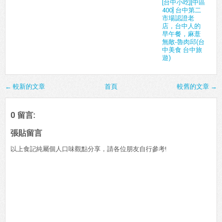
[台中小吃][中區
400] 台中第二
市場認證老
店，台中人的
早午餐，麻薏
無敵-魯肉邱(台
中美食 台中旅
遊)
← 較新的文章
首頁
較舊的文章 →
0 留言:
張貼留言
以上食記純屬個人口味觀點分享，請各位朋友自行參考!