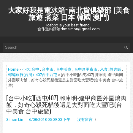
大家好我是電冰箱~南北貨俱樂部 (美食
旅遊 煮菜 日本 韓國 澳門)
Icebox is your best friend!
合作邀約請洽dtmsimon@gmail.com
Home
»
小吃::台中
,
台中市
,
台中美食
,
台中逢甲夜市
,
米食::爌肉飯
,
郵編旅行(台灣)::407台中西屯
» [台中小吃][西屯407] 腳庫明-逢甲商圈
外圍爌肉飯，好奇心殺死貓後還是去對面吃大豐吧!(台中美食 台中旅
遊)
[台中小吃][西屯407] 腳庫明-逢甲商圈外圍爌肉
飯，好奇心殺死貓後還是去對面吃大豐吧!(台
中美食 台中旅遊)
Simon Lin
6/08/2018 05:09:00 下午
沒有留言