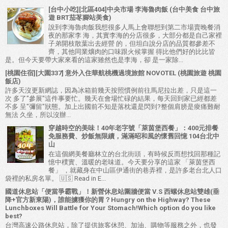
[台中小吃][北區404]中央市場 李海魯肉飯 (台中美食 台中旅
遊 BRT茄苳腳站美食)
說到李海魯肉飯我想很多人馬上會聯想到第二市場賣晚餐消
夜的那家李 海，其實李海的分店很多，大部分都是自己家裡
子弟開枝散葉出去經營 的，但坦白說分店的品質都參差不
齊，其他同業爌肉的口味跟火候掌握 得比他們好的比比皆
是。但今天要帶大家來看的這家雖然也是李海，卻 是一家除...
[桃園住宿][大園337] 意外入住華航桃機過境旅館 NOVOTEL (桃園旅遊 桃園
飯店)
許多天沒更新網誌，因為冰箱前幾天按照慣例前往馬尼拉出差，只是這一
次 多了"參展"這件事要忙。幾天在會場忙碌的結果，每天回到家已經都差
不多 呈"彌留"狀態。加上出國前不知是落枕還是閃到?整個肩膀是痠痛難耐
無法 久坐，所以沒辦...
穿越時空的美味！40年老字號「萊茵堡西餐」：400元排餐
免服務費、炒飯無限續，滿滿昭和風的懷舊回憶 104台北中
山
在這個網美餐廳林立的台北街頭，有時候反而想找回那種記
憶中樸實、溫暖的老味道。今天要分享的這家 「萊茵堡西
餐」 ，就藏身在中山區伊通街的巷弄裡，是許多老台北人口
袋裡的私房名單。 🇺🇸 Read in E...
國道休息站「便當爭霸戰」！新營休息站圍牆便當 V.S 西螺休息站雙雄(垂
降+官方新東陽)，誰能擄獲你的胃？Hungry on the Highway? These
Lunchboxes Will Battle for Your Stomach!Which option do you like
best?
台灣高速公路休息站，除了提供旅客休憩、加油、購物等服務之外，也發