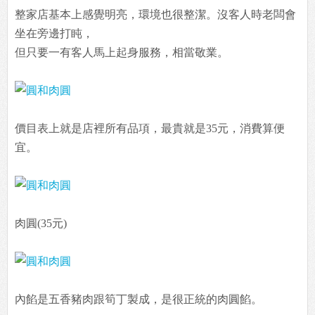
整家店基本上感覺明亮，環境也很整潔。沒客人時老闆會
坐在旁邊打盹，
但只要一有客人馬上起身服務，相當敬業。
價目表上就是店裡所有品項，最貴就是35元，消費算便
宜。
肉圓(35元)
內餡是五香豬肉跟筍丁製成，是很正統的肉圓餡。