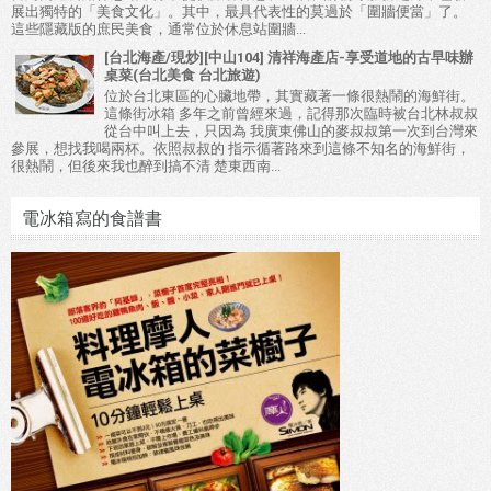
展出獨特的「美食文化」。其中，最具代表性的莫過於「圍牆便當」了。
這些隱藏版的庶民美食，通常位於休息站圍牆...
[台北海產/現炒][中山104] 清祥海產店-享受道地的古早味辦
桌菜(台北美食 台北旅遊)
位於台北東區的心臟地帶，其實藏著一條很熱鬧的海鮮街。
這條街冰箱 多年之前曾經來過，記得那次臨時被台北林叔叔
從台中叫上去，只因為 我廣東佛山的麥叔叔第一次到台灣來
參展，想找我喝兩杯。依照叔叔的 指示循著路來到這條不知名的海鮮街，
很熱鬧，但後來我也醉到搞不清 楚東西南...
電冰箱寫的食譜書