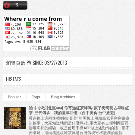
瀏覽頁數 PV SINCE 03/27/2013
HISTATS
Popular
Tags
Blog Archives
[台中小吃][北區404] 你寄過紅茶牌嗎?原子街阿明古早味紅
茶-三代傳承，我的童年回憶~(台中美食 台中旅遊)
看這牆上這兩塊擦到都"見骨"的黑板上用粉筆寫著密密麻麻
的數字，大家知道牠們是什麼嗎?如果大家有去便利商店買
咖啡寄杯的經驗，或是使用手機APP做上述動作的話，那不
要懷疑，這兩塊黑板應該就是台灣傳統寄杯服務的濫觴....