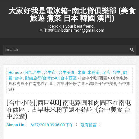
大家好我是電冰箱~南北貨俱樂部 (美食
旅遊 煮菜 日本 韓國 澳門)
Icebox is your best friend!
合作邀約請洽dtmsimon@gmail.com
Home
»
小吃::台中
,
台中市
,
台中美食
,
米食::米粉湯
,
老店::台中
,
肉
圓::台中
,
郵編旅行(台灣)::403台中西區
» [台中小吃][西區403] 南屯路
圓和肉圓不在南屯在西區，古早味米粉芋還不錯吃~(台中美食 台中旅
遊)
[台中小吃][西區403] 南屯路圓和肉圓不在南屯
在西區，古早味米粉芋還不錯吃~(台中美食 台
中旅遊)
Simon Lin
6/27/2018 09:36:00 下午
沒有留言