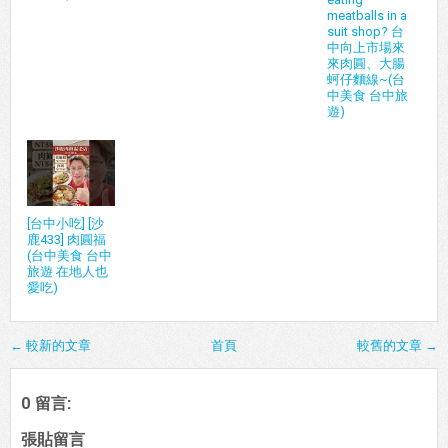
meatballs in a
suit shop? 台
中向上市場來
來肉圓、大腸
蚵仔麵線~(台
中美食 台中旅
遊)
[台中小吃] [沙
鹿433] 肉圓福
(台中美食 台中
旅遊 在地人也
愛吃)
← 較新的文章
首頁
較舊的文章 →
0 留言:
張貼留言