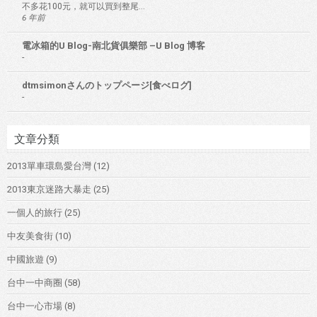
不多花100元，就可以買到整尾...
6 年前
電冰箱的U Blog-南北貨俱樂部 –U Blog 博客
-
dtmsimonさんのトップページ[食べログ]
-
文章分類
2013單車環島愛台灣
(12)
2013東京迷路大暴走
(25)
一個人的旅行
(25)
中友美食街
(10)
中國旅遊
(9)
台中一中商圈
(58)
台中一心市場
(8)