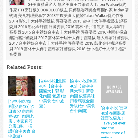
G+美食精選名人 無名美食王共筆達人 Taipei Walker特約
作家 PTT烹飪板(COOKCLUB)板主 貝傳媒澎湖美食專欄作家 friday 購
物網 美食料理愛享客 2013年度美食大使暨Taipei Walker特約作家
2014 彰化十大伴手禮選拔 評審委員 2015 台中十大伴手禮選拔 評審
委員 2016 彰化金好禮 評審委員 2016 雲林 伴手禮選拔 達人專家評
審委員 2016 台中禮好台中市十大伴手禮 評審委員 2016 桃園好棧旅
館評鑑評審委員 2017 雲林第十屆十大伴手禮選拔 達人專家評審委員
2017 台中禮好台中市十大伴手禮 評審委員 2018 彰化金好禮評審委
員 2018 雲林十大伴手禮專家評審委員 2018 台中禮好十大伴手禮評
審委員
Related Posts:
[台中小吃][北區
[台中小吃][南區
404]【台中中
402]【台中中
國醫大】郭 彰
興大學】新發
化肉圓 老店 (台
肉圓 依舊美味
中美食 台中旅
用餐環境全面
[台中小吃/肉
遊 )
升級(台中美食
圓][沙鹿433] 沙
[台中小吃][西區
台中肉圓)
田路 沙鹿肉圓
403] 在西裝店
福-80年肉圓老
裡面吃罷丸！
店，本家直營
Have you ever
分店口味一樣
had the
讚!(台中美食 台
experience of
中旅遊)
eating