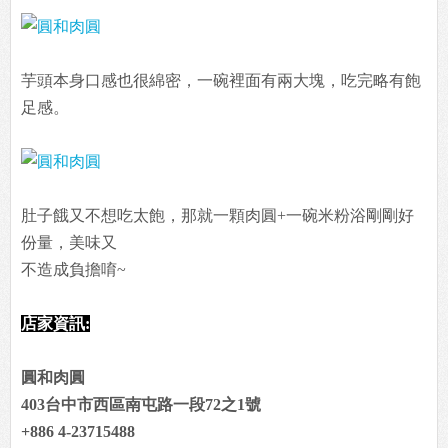
芋頭本身口感也很綿密，一碗裡面有兩大塊，吃完略有飽
足感。
肚子餓又不想吃太飽，那就一顆肉圓+一碗米粉浴剛剛好
份量，美味又
不造成負擔唷~
店家資訊:
圓和肉圓
403台中市西區南屯路一段72之1號
+886 4-23715488