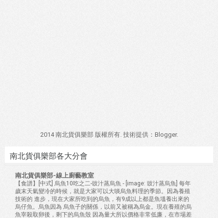
2014 南北貨俱樂部 版權所有. 技術提供：
Blogger
.
南北貨俱樂部各大分會
南北貨俱樂部-線上廚藝教室
【食譜】[中式] 烏魚10吃之二-豉汁蒸烏魚
-
[image: 豉汁蒸烏魚] 每年
歲末天氣變冷的時候，就是大家可以大啖烏魚料理的季節。因為養殖
技術的 進步，現在大家所吃到的烏魚，有9成以上都是魚塭養出來的
烏仔魚。烏魚因為 烏魚子的關係，以前又被稱為烏金。現在養殖的烏
魚宰殺取卵後，剩下的烏魚殼 因為量大所以價格非常低廉，在市場差