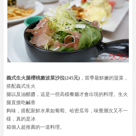
義式生火腿櫻桃嫩波菜沙拉(245元)
，當季最鮮嫩的菠菜，
搭配義式生火
腿以及油醋醬，這是一些高檔餐廳才會出現的料理。生火
腿直接吃鹹香
夠味，搭配新鮮水果如葡萄、哈密瓜等，味覺層次又不一
樣，真的是冰
箱個人超推薦的一道料理。