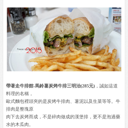
帶著走牛排館-馬鈴薯炭烤牛排三明治(285元)
，誠如這道
料理的名稱，
歐式麵包裡頭夾的是炭烤牛排肉、薯泥以及生菜等等。牛
排肉是整塊原
肉下去炭烤而成，不是碎肉做成的漢堡排，更不是泡過藥
水的木瓜肉。