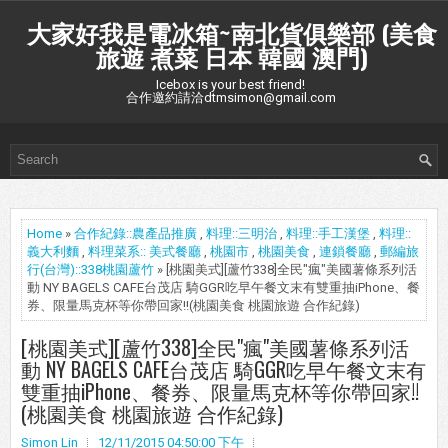
大家好我是電冰箱~南北貨俱樂部 (美食
旅遊 煮菜 日本 韓國 澳門)
Icebox is your best friend!
合作邀約請洽dtmsimon@gmail.com
Home
»
合作紀錄::農產品推廣
,
料理::三明治
,
料理::手工漢堡
,
料理::
義大利麵
,
料理菜系:: 美式餐廳
,
桃園市
,
桃園美食
,
連鎖餐廳
,
郵編旅
行(台灣)::338桃園蘆竹
» [桃園美式][蘆竹338]全民"瘋"美國薯條系列活
動 NY BAGELS CAFE台茂店 騎GGR吃早午餐文末有雙重抽iPhone、餐
券、限量馬克杯等你帶回家!!(桃園美食 桃園旅遊 合作紀錄)
[桃園美式][蘆竹338]全民"瘋"美國薯條系列活
動 NY BAGELS CAFE台茂店 騎GGR吃早午餐文末有
雙重抽iPhone、餐券、限量馬克杯等你帶回家!!
(桃園美食 桃園旅遊 合作紀錄)
Simon Lin
12/11/2015 04:50:00 下午