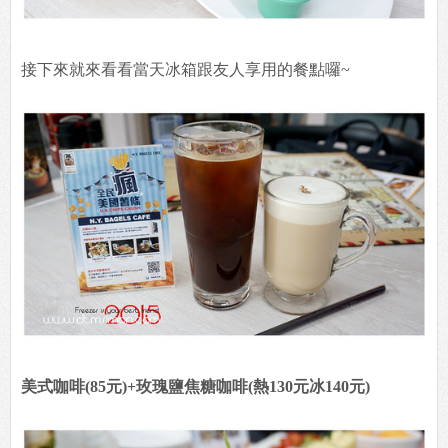
接下來就來看看當天冰箱跟友人享用的餐點囉~
美式咖啡(85元)+玫瑰鹽焦糖咖啡(熱130元冰140元)