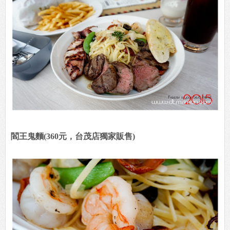
閻王鬼麵(360元，台茂店獨家販售)