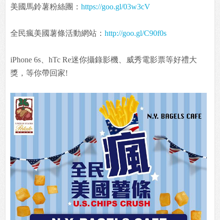
美國馬鈴薯粉絲團：
https://goo.gl/03w3cV
全民瘋美國薯條活動網站：
http://goo.gl/C90f0s
iPhone 6s、hTc Re迷你攝錄影機、威秀電影票等好禮大
獎，等你帶回家!