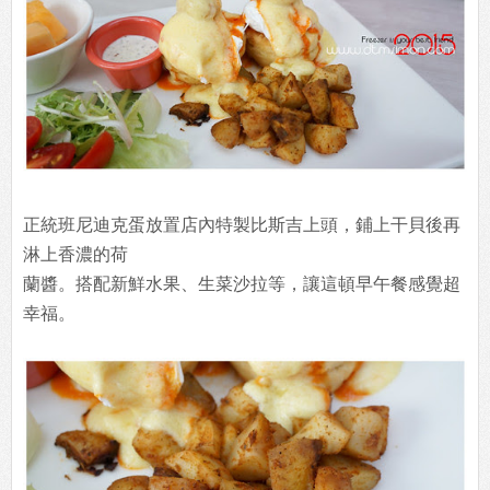
正統班尼迪克蛋放置店內特製比斯吉上頭，鋪上干貝後再
淋上香濃的荷
蘭醬。搭配新鮮水果、生菜沙拉等，讓這頓早午餐感覺超
幸福。