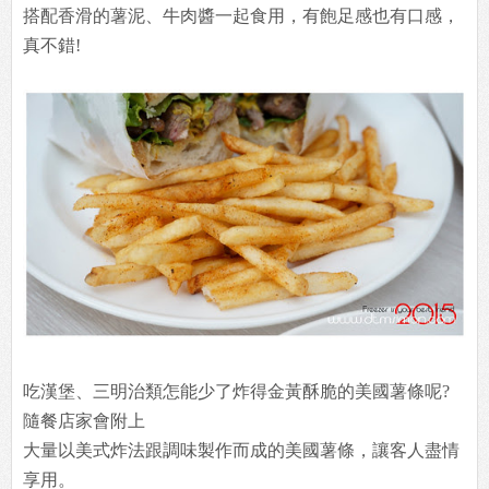
搭配香滑的薯泥、牛肉醬一起食用，有飽足感也有口感，
真不錯!
吃漢堡、三明治類怎能少了炸得金黃酥脆的美國薯條呢?
隨餐店家會附上
大量以美式炸法跟調味製作而成的美國薯條，讓客人盡情
享用。