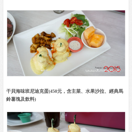
干貝海味班尼迪克蛋(450元，含主菜、水果沙拉、經典馬
鈴薯塊及飲料)