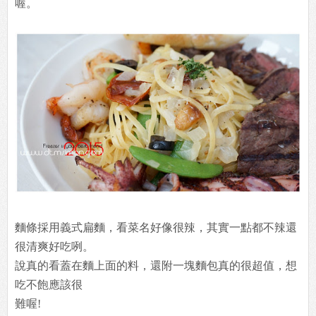
喔。
麵條採用義式扁麵，看菜名好像很辣，其實一點都不辣還
很清爽好吃咧。
說真的看蓋在麵上面的料，還附一塊麵包真的很超值，想
吃不飽應該很
難喔!