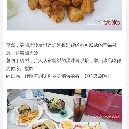
當然，美國馬鈴薯也是這道餐點裡頭不可或缺的幸福泉
源。將美國馬鈴
薯切丁醃製，拌入店家特製的調味再烘培，非油炸品吃得
更健康。鬆軟
的口感，伴隨著調味料本身獨特的香，好吃又刷嘴!