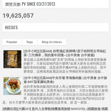
瀏覽頁數 PV SINCE 03/27/2013
19,625,057
HISTATS
Popular
Tags
Blog Archives
[台中小吃][北區404] 你寄過紅茶牌嗎?原子街阿明古早味紅
茶-三代傳承，我的童年回憶~(台中美食 台中旅遊)
看這牆上這兩塊擦到都"見骨"的黑板上用粉筆寫著密密麻麻
的數字，大家知道牠們是什麼嗎?如果大家有去便利商店買
咖啡寄杯的經驗，或是使用手機APP做上述動作的話，那不
要懷疑，這兩塊黑板應該就是台灣傳統寄杯服務的濫觴....
[台中小吃][北區404]中央市場 李海魯肉飯 (台中美食 台中旅
遊 BRT茄苳腳站美食)
說到李海魯肉飯我想很多人馬上會聯想到第二市場賣晚餐消
夜的那家李 海，其實李海的分店很多，大部分都是自己家裡
子弟開枝散葉出去經營 的，但坦白說分店的品質都參差不
齊，其他同業爌肉的口味跟火候掌握 得比他們好的比比皆
是。但今天要帶大家來看的這家雖然也是李海，卻 是一家除...
[桃園住宿][大園337] 意外入住華航桃機過境旅館 NOVOTEL (桃園旅遊 桃園