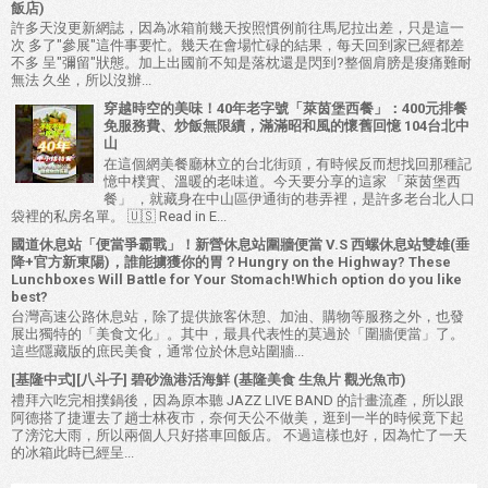
飯店)
許多天沒更新網誌，因為冰箱前幾天按照慣例前往馬尼拉出差，只是這一
次 多了"參展"這件事要忙。幾天在會場忙碌的結果，每天回到家已經都差
不多 呈"彌留"狀態。加上出國前不知是落枕還是閃到?整個肩膀是痠痛難耐
無法 久坐，所以沒辦...
穿越時空的美味！40年老字號「萊茵堡西餐」：400元排餐
免服務費、炒飯無限續，滿滿昭和風的懷舊回憶 104台北中
山
在這個網美餐廳林立的台北街頭，有時候反而想找回那種記
憶中樸實、溫暖的老味道。今天要分享的這家 「萊茵堡西
餐」 ，就藏身在中山區伊通街的巷弄裡，是許多老台北人口
袋裡的私房名單。 🇺🇸 Read in E...
國道休息站「便當爭霸戰」！新營休息站圍牆便當 V.S 西螺休息站雙雄(垂
降+官方新東陽)，誰能擄獲你的胃？Hungry on the Highway? These
Lunchboxes Will Battle for Your Stomach!Which option do you like
best?
台灣高速公路休息站，除了提供旅客休憩、加油、購物等服務之外，也發
展出獨特的「美食文化」。其中，最具代表性的莫過於「圍牆便當」了。
這些隱藏版的庶民美食，通常位於休息站圍牆...
[基隆中式][八斗子] 碧砂漁港活海鮮 (基隆美食 生魚片 觀光魚市)
禮拜六吃完相撲鍋後，因為原本聽 JAZZ LIVE BAND 的計畫流產，所以跟
阿德搭了捷運去了趟士林夜市，奈何天公不做美，逛到一半的時候竟下起
了滂沱大雨，所以兩個人只好搭車回飯店。 不過這樣也好，因為忙了一天
的冰箱此時已經呈...