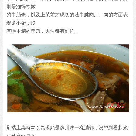
別是滷得軟嫩
的牛肋條，以及上菜前才現切的滷牛腱肉片。肉的方面表
現還不錯，沒
有嚼不爛的問題，火候都有到位。
剛端上桌時本以為湯頭是像川味一樣濃郁，沒想到看起來
有辣竟然是不