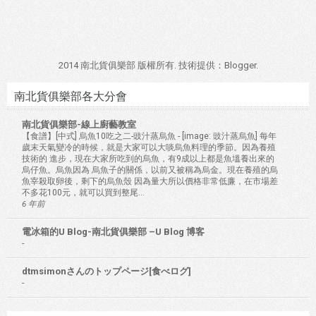
2014 南北貨俱樂部 版權所有. 技術提供：
Blogger
.
南北貨俱樂部各大分會
南北貨俱樂部-線上廚藝教室
【食譜】[中式] 烏魚10吃之二-豉汁蒸烏魚
-
[image: 豉汁蒸烏魚] 每年
歲末天氣變冷的時候，就是大家可以大啖烏魚料理的季節。因為養殖
技術的 進步，現在大家所吃到的烏魚，有9成以上都是魚塭養出來的
烏仔魚。烏魚因為 烏魚子的關係，以前又被稱為烏金。現在養殖的烏
魚宰殺取卵後，剩下的烏魚殼 因為量大所以價格非常低廉，在市場差
不多花100元，就可以買到整尾...
6 年前
電冰箱的U Blog-南北貨俱樂部 –U Blog 博客
-
dtmsimonさんのトップページ[食べログ]
-