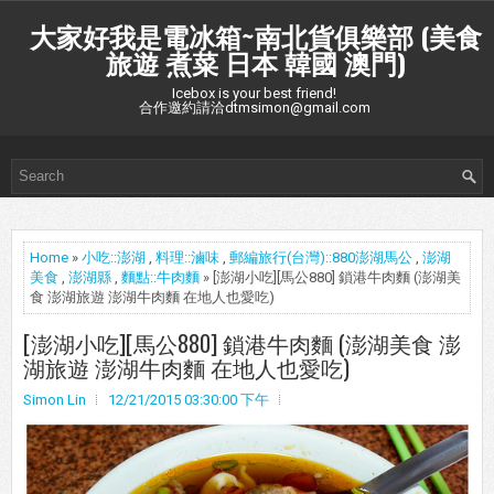
大家好我是電冰箱~南北貨俱樂部 (美食
旅遊 煮菜 日本 韓國 澳門)
Icebox is your best friend!
合作邀約請洽dtmsimon@gmail.com
Home
»
小吃::澎湖
,
料理::滷味
,
郵編旅行(台灣)::880澎湖馬公
,
澎湖
美食
,
澎湖縣
,
麵點::牛肉麵
» [澎湖小吃][馬公880] 鎖港牛肉麵 (澎湖美
食 澎湖旅遊 澎湖牛肉麵 在地人也愛吃)
[澎湖小吃][馬公880] 鎖港牛肉麵 (澎湖美食 澎
湖旅遊 澎湖牛肉麵 在地人也愛吃)
Simon Lin
12/21/2015 03:30:00 下午