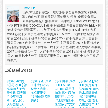
Simon Lin
現任: 南北貨俱樂部生活誌 部長 窩客島星級窩客 料理教
學．自由作家 胖好國際共同創辦人 經歷: 奇摩美食摩人
G+美食精選名人 無名美食王共筆達人 Taipei Walker特約
作家 PTT烹飪板(COOKCLUB)板主 貝傳媒澎湖美食專欄作家 friday 購
物網 美食料理愛享客 2013年度美食大使暨Taipei Walker特約作家
2014 彰化十大伴手禮選拔 評審委員 2015 台中十大伴手禮選拔 評審
委員 2016 彰化金好禮 評審委員 2016 雲林 伴手禮選拔 達人專家評
審委員 2016 台中禮好台中市十大伴手禮 評審委員 2016 桃園好棧旅
館評鑑評審委員 2017 雲林第十屆十大伴手禮選拔 達人專家評審委員
2017 台中禮好台中市十大伴手禮 評審委員 2018 彰化金好禮評審委
員 2018 雲林十大伴手禮專家評審委員 2018 台中禮好十大伴手禮評
審委員
Related Posts:
[澎湖小吃/鴨
[澎湖海產][馬公
[澎湖咖啡][馬公
[澎湖海產][馬公
肉][馬公880] 福
880] 土銀小吃
880] Louisa
880] 鮮定味海
鴨鴨肉大王台
秋天的澎湖，
Coffee 露易莎
鮮餐廳-你有吃
灣小吃-漢光演
海鮮正肥美~~
咖啡 馬公店-連
過水晶鳳凰螺
習今年在澎
(澎湖旅遊 澎湖
鎖進駐，馬公
嗎?(澎湖美食
湖，官兵開小
美食)
街上咖啡館好
澎湖旅遊 在地
伙好去處..誤...
像變多了?文末
人也愛吃 2017