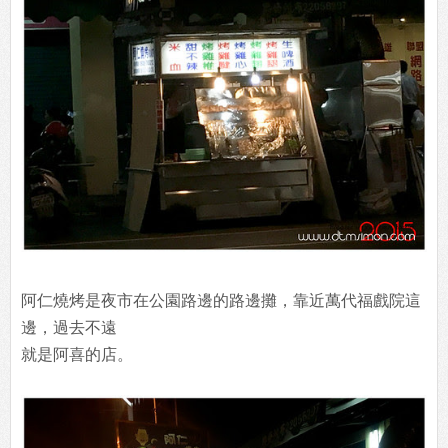
阿仁燒烤是夜市在公園路邊的路邊攤，靠近萬代福戲院這
邊，過去不遠
就是阿喜的店。