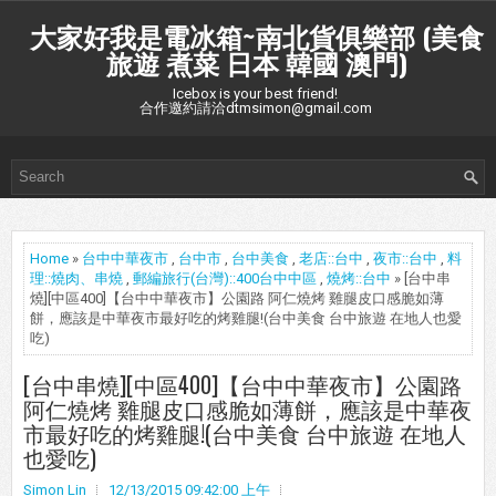
大家好我是電冰箱~南北貨俱樂部 (美食
旅遊 煮菜 日本 韓國 澳門)
Icebox is your best friend!
合作邀約請洽dtmsimon@gmail.com
Home
»
台中中華夜市
,
台中市
,
台中美食
,
老店::台中
,
夜市::台中
,
料
理::燒肉、串燒
,
郵編旅行(台灣)::400台中中區
,
燒烤::台中
» [台中串
燒][中區400]【台中中華夜市】公園路 阿仁燒烤 雞腿皮口感脆如薄
餅，應該是中華夜市最好吃的烤雞腿!(台中美食 台中旅遊 在地人也愛
吃)
[台中串燒][中區400]【台中中華夜市】公園路
阿仁燒烤 雞腿皮口感脆如薄餅，應該是中華夜
市最好吃的烤雞腿!(台中美食 台中旅遊 在地人
也愛吃)
Simon Lin
12/13/2015 09:42:00 上午