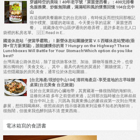
穿越時空的美味！40年老字號「萊茵堡西餐」：400元排餐
免服務費、炒飯無限續，滿滿昭和風的懷舊回憶 104台北中
山
在這個網美餐廳林立的台北街頭，有時候反而想找回那種記
憶中樸實、溫暖的老味道。今天要分享的這家 「萊茵堡西
餐」 ，就藏身在中山區伊通街的巷弄裡，是許多老台北人口
袋裡的私房名單。 🇺🇸 Read in E...
國道休息站「便當爭霸戰」！新營休息站圍牆便當 V.S 西螺休息站雙雄(垂
降+官方新東陽)，誰能擄獲你的胃？Hungry on the Highway? These
Lunchboxes Will Battle for Your Stomach!Which option do you like
best?
台灣高速公路休息站，除了提供旅客休憩、加油、購物等服務之外，也發
展出獨特的「美食文化」。其中，最具代表性的莫過於「圍牆便當」了。
這些隱藏版的庶民美食，通常位於休息站圍牆...
[台北海產/現炒][中山104] 清祥海產店-享受道地的古早味辦
桌菜(台北美食 台北旅遊)
位於台北東區的心臟地帶，其實藏著一條很熱鬧的海鮮街。
這條街冰箱 多年之前曾經來過，記得那次臨時被台北林叔叔
從台中叫上去，只因為 我廣東佛山的麥叔叔第一次到台灣來
參展，想找我喝兩杯。依照叔叔的 指示循著路來到這條不知名的海鮮街，
很熱鬧，但後來我也醉到搞不清 楚東西南...
電冰箱寫的食譜書