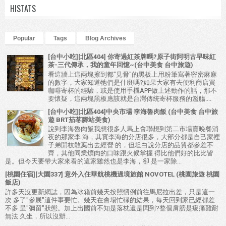
HISTATS
Popular
Tags
Blog Archives
[台中小吃][北區404] 你寄過紅茶牌嗎?原子街阿明古早味紅
茶-三代傳承，我的童年回憶~(台中美食 台中旅遊)
看這牆上這兩塊擦到都"見骨"的黑板上用粉筆寫著密密麻麻
的數字，大家知道牠們是什麼嗎?如果大家有去便利商店買
咖啡寄杯的經驗，或是使用手機APP做上述動作的話，那不
要懷疑，這兩塊黑板應該就是台灣傳統寄杯服務的濫觴....
[台中小吃][北區404]中央市場 李海魯肉飯 (台中美食 台中旅
遊 BRT茄苳腳站美食)
說到李海魯肉飯我想很多人馬上會聯想到第二市場賣晚餐消
夜的那家李 海，其實李海的分店很多，大部分都是自己家裡
子弟開枝散葉出去經營 的，但坦白說分店的品質都參差不
齊，其他同業爌肉的口味跟火候掌握 得比他們好的比比皆
是。但今天要帶大家來看的這家雖然也是李海，卻 是一家除...
[桃園住宿][大園337] 意外入住華航桃機過境旅館 NOVOTEL (桃園旅遊 桃園
飯店)
許多天沒更新網誌，因為冰箱前幾天按照慣例前往馬尼拉出差，只是這一
次 多了"參展"這件事要忙。幾天在會場忙碌的結果，每天回到家已經都差
不多 呈"彌留"狀態。加上出國前不知是落枕還是閃到?整個肩膀是痠痛難耐
無法 久坐，所以沒辦...