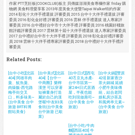
作家 PTT烹飪板(COOKCLUB)板主 貝傳媒澎湖美食專欄作家 friday 購
物網 美食料理愛享客 2013年度美食大使暨Taipei Walker特約作家
2014 彰化十大伴手禮選拔 評審委員 2015 台中十大伴手禮選拔 評審
委員 2016 彰化金好禮 評審委員 2016 雲林 伴手禮選拔 達人專家評
審委員 2016 台中禮好台中市十大伴手禮 評審委員 2016 桃園好棧旅
館評鑑評審委員 2017 雲林第十屆十大伴手禮選拔 達人專家評審委員
2017 台中禮好台中市十大伴手禮 評審委員 2018 彰化金好禮評審委
員 2018 雲林十大伴手禮專家評審委員 2018 台中禮好十大伴手禮評
審委員
Related Posts:
[台中小吃][北區
[台中美式][北區
[台中日式][西屯
[台中火鍋][豐原
404] 阿雄羊肉
404]【台中一
407] 京丸水產-
420] 新家香沙
羹、魷魚羹、
中商圈】樂檸
台中市區第一
茶火鍋城 延續
肉燥飯-西屯路
漢堡 可以穿著
家24H日式居酒
小肥牛美味傳
梅亭街交叉
短褲量身打造
屋，半夜也能
統，結合老闆
口，料多味美~
屬於自己的漢
吃到現做壽司~
娘私房沙茶及
(台中美食 台中
堡喔!中友B3美
(台中美食 台中
和風烤串元素~
旅遊 BRT科博
食街(台中美食
旅遊)
(台中美食 台中
館站美食)
台中旅遊 已歇
旅遊)
業)
[台中小吃/牛肉
麵][西區403] 牛