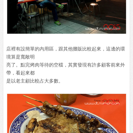
店裡有設簡單的內用區，跟其他攤販比較起來，這邊的環
境算是寬敞明
亮了。點完烤肉等待的空檔，其實發現有許多顧客前來外
帶，看起來都
是以老主顧比較占大多數。