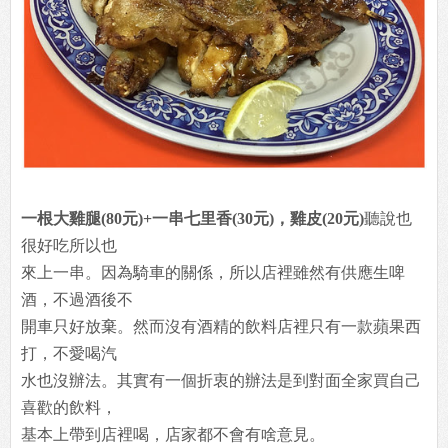
一根大雞腿(80元)+一串七里香(30元)，雞皮(20元)
聽說也
很好吃所以也
來上一串。因為騎車的關係，所以店裡雖然有供應生啤
酒，不過酒後不
開車只好放棄。然而沒有酒精的飲料店裡只有一款蘋果西
打，不愛喝汽
水也沒辦法。其實有一個折衷的辦法是到對面全家買自己
喜歡的飲料，
基本上帶到店裡喝，店家都不會有啥意見。