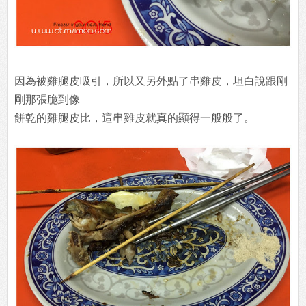
因為被雞腿皮吸引，所以又另外點了串雞皮，坦白說跟剛
剛那張脆到像
餅乾的雞腿皮比，這串雞皮就真的顯得一般般了。