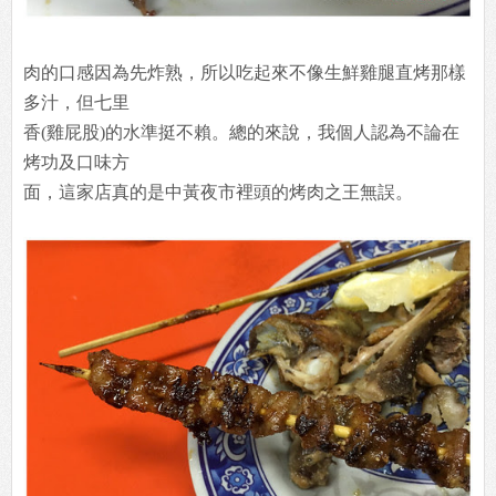
肉的口感因為先炸熟，所以吃起來不像生鮮雞腿直烤那樣
多汁，但七里
香(雞屁股)的水準挺不賴。總的來說，我個人認為不論在
烤功及口味方
面，這家店真的是中黃夜市裡頭的烤肉之王無誤。