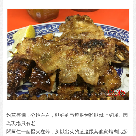
約莫等個15分鐘左右，點好的串燒跟烤雞腿就上桌囉。因
為現場只有老
闆阿仁一個慢火在烤，所以出菜的速度跟其他家烤肉比起