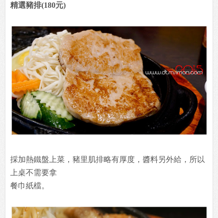
精選豬排(180元)
採加熱鐵盤上菜，豬里肌排略有厚度，醬料另外給，所以
上桌不需要拿
餐巾紙檔。