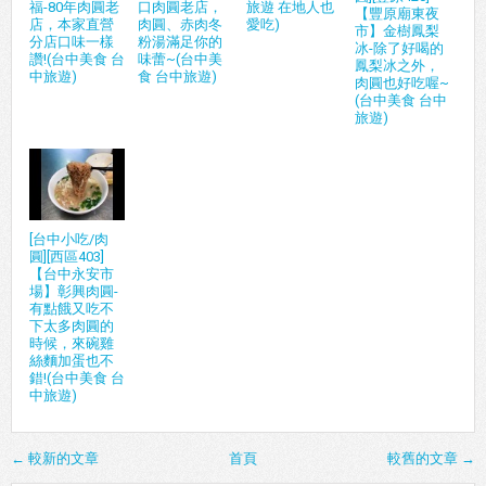
福-80年肉圓老
口肉圓老店，
旅遊 在地人也
【豐原廟東夜
店，本家直營
肉圓、赤肉冬
愛吃)
市】金樹鳳梨
分店口味一樣
粉湯滿足你的
冰-除了好喝的
讚!(台中美食 台
味蕾~(台中美
鳳梨冰之外，
中旅遊)
食 台中旅遊)
肉圓也好吃喔~
(台中美食 台中
旅遊)
[台中小吃/肉
圓][西區403]
【台中永安市
場】彰興肉圓-
有點餓又吃不
下太多肉圓的
時候，來碗雞
絲麵加蛋也不
錯!(台中美食 台
中旅遊)
← 較新的文章
首頁
較舊的文章 →