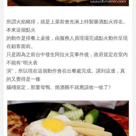
所謂火焰豬排，就是上菜前會先淋上特製藥酒點火得名。
本來這個點火
的動作是排餐上桌後，由服務人員現場完成點火動作呈現
在顧客面前。
只是因為之前台中發生阿拉火災事件後，政府規定在室內
不能有"明火表
演"，所以現在這個動作會在出餐處完成。講到這邊，真
的又覺得是一條
腦殘規定，那薑母鴨、燒酒雞不就應該收一收了?