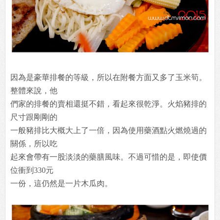
因為是豪華排餐的等級，所以在附餐方面又多了玉米筍。
整體來說，他
們家的排餐的賣相還挺不錯，看起來很乾淨。火焰豬排的
尺寸跟剛剛的
一般豬排比大概大上了一倍，因為使用藥酒點火燃燒過的
關係，所以吃
起來會帶有一股淡淡的藥膳風味。不過可惜的是，即使價
位衝到330元
一份，這仍然是一片木瓜肉。