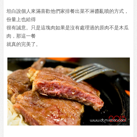
坦白說個人來滿喜歡他們家排餐出菜不淋醬亂噴的方式，
份量上也給得
很有誠意。只是這塊肉如果是沒有處理過的原肉不是木瓜
肉，那這一餐
就真的完美了。