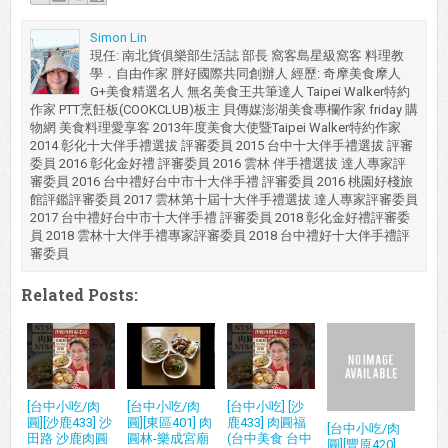
Simon Lin
現任: 南北貨俱樂部生活誌 部長 窩客島星級窩客 料理教
學．自由作家 胖好國際共同創辦人 經歷: 奇摩美食摩人
G+美食精選名人 無名美食王共筆達人 Taipei Walker特約
作家 PTT烹飪板(COOKCLUB)板主 貝傳媒澎湖美食專欄作家 friday 購
物網 美食料理愛享客 2013年度美食大使暨Taipei Walker特約作家
2014 彰化十大伴手禮選拔 評審委員 2015 台中十大伴手禮選拔 評審
委員 2016 彰化金好禮 評審委員 2016 雲林 伴手禮選拔 達人專家評
審委員 2016 台中禮好台中市十大伴手禮 評審委員 2016 桃園好棧旅
館評鑑評審委員 2017 雲林第十屆十大伴手禮選拔 達人專家評審委員
2017 台中禮好台中市十大伴手禮 評審委員 2018 彰化金好禮評審委
員 2018 雲林十大伴手禮專家評審委員 2018 台中禮好十大伴手禮評
審委員
Related Posts:
[台中小吃/肉
[台中小吃/肉
[台中小吃] [沙
圓][沙鹿433] 沙
圓][東區401] 肉
鹿433] 肉圓福
[台中小吃/肉
田路 沙鹿肉圓
圓林-樂成宮廟
(台中美食 台中
圓][豐原420]