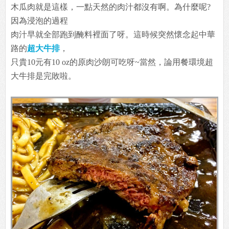
木瓜肉就是這樣，一點天然的肉汁都沒有啊。為什麼呢?
因為浸泡的過程
肉汁早就全部跑到醃料裡面了呀。這時候突然懷念起中華
路的
超大牛排
，
只貴10元有10 oz的原肉沙朗可吃呀~當然，論用餐環境超
大牛排是完敗啦。