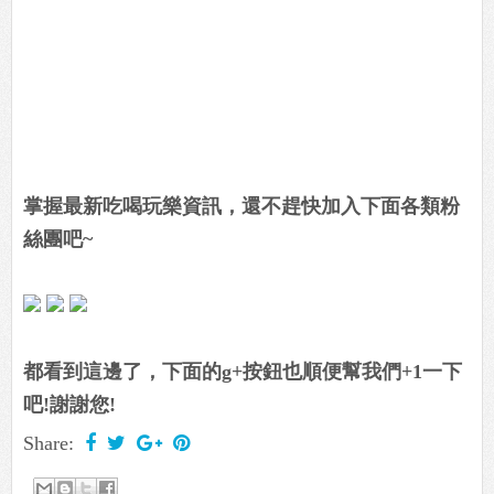
掌握最新吃喝玩樂資訊，還不趕快加入下面各類粉
絲團吧~
都看到這邊了，下面的g+按鈕也順便幫我們+1一下
吧!謝謝您!
Share: