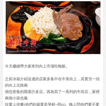
今天繼續帶大家來到向上市場吃晚飯。
之前冰箱介紹這邊的店家多集中在中美街上，其實另一頭
的向上北路兩
側也密集的開著許多店。因為寫了一系列的牛排店，家裡
兩個小孩也瘋
狂愛上排餐(他們的最愛是爭鮮~冏rz)。晚上問他們要不要