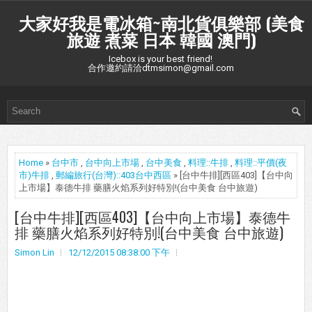
大家好我是電冰箱~南北貨俱樂部 (美食
旅遊 煮菜 日本 韓國 澳門)
Icebox is your best friend!
合作邀約請洽dtmsimon@gmail.com
Home
»
台中市
,
台中向上市場
,
台中美食
,
料理::牛排
,
料理::平價(夜
市)牛排
,
郵編旅行(台灣)::403台中西區
» [台中牛排][西區403]【台中向
上市場】泰德牛排 藥膳火焰系列好特別!(台中美食 台中旅遊)
[台中牛排][西區403]【台中向上市場】泰德牛
排 藥膳火焰系列好特別!(台中美食 台中旅遊)
Simon Lin
12/12/2015 08:38:00 下午