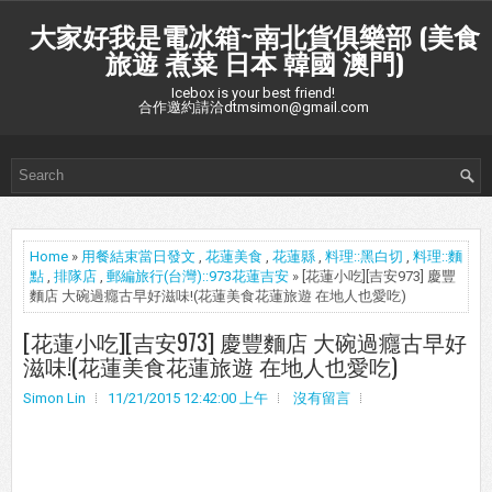
大家好我是電冰箱~南北貨俱樂部 (美食
旅遊 煮菜 日本 韓國 澳門)
Icebox is your best friend!
合作邀約請洽dtmsimon@gmail.com
Home
»
用餐結束當日發文
,
花蓮美食
,
花蓮縣
,
料理::黑白切
,
料理::麵
點
,
排隊店
,
郵編旅行(台灣)::973花蓮吉安
» [花蓮小吃][吉安973] 慶豐
麵店 大碗過癮古早好滋味!(花蓮美食花蓮旅遊 在地人也愛吃)
[花蓮小吃][吉安973] 慶豐麵店 大碗過癮古早好
滋味!(花蓮美食花蓮旅遊 在地人也愛吃)
Simon Lin
11/21/2015 12:42:00 上午
沒有留言