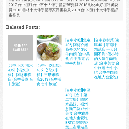
2017 台中禮好台中市十大伴手禮 評審委員 2018 彰化金好禮評審委
員 2018 雲林十大伴手禮專家評審委員 2018 台中禮好十大伴手禮評
審委員
Related Posts:
[台中小吃][北屯
[台中眷村菜][東
406] 阿梅介紹
區401] 湖南味
我去吃的 396
精武店 一天只
牛肉麵 (台中美
開不到5個小時
食 台中旅遊 台
的人氣牛肉麵
中牛肉麵)
店 (台中美食 台
[台中小吃][清水
[台中小吃][清水
中旅遊 台中小
436]【清水米
436]【清水米
吃 台中牛肉麵
糕】 阿財米糕
糕】王塔米糕
在地人也愛吃)
店 (台中美食 台
店2013 (台中美
中旅遊)
食 台中旅遊)
[台中小吃][中區
400]【台中第
二市場】陳家
水晶餃、福州
意麵二訪 (台中
美食 台中旅遊
在地人也愛吃
BRT仁愛醫院/
第二市場站美