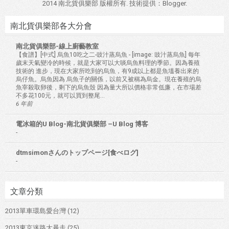
2014 南北貨俱樂部 版權所有. 技術提供：
Blogger
.
南北貨俱樂部各大分會
南北貨俱樂部-線上廚藝教室
【食譜】[中式] 烏魚10吃之二-豉汁蒸烏魚
-
[image: 豉汁蒸烏魚] 每年
歲末天氣變冷的時候，就是大家可以大啖烏魚料理的季節。因為養殖
技術的 進步，現在大家所吃到的烏魚，有9成以上都是魚塭養出來的
烏仔魚。烏魚因為 烏魚子的關係，以前又被稱為烏金。現在養殖的烏
魚宰殺取卵後，剩下的烏魚殼 因為量大所以價格非常低廉，在市場差
不多花100元，就可以買到整尾...
6 年前
電冰箱的U Blog-南北貨俱樂部 –U Blog 博客
-
dtmsimonさんのトップページ[食べログ]
-
文章分類
2013單車環島愛台灣
(12)
2013東京迷路大暴走
(25)