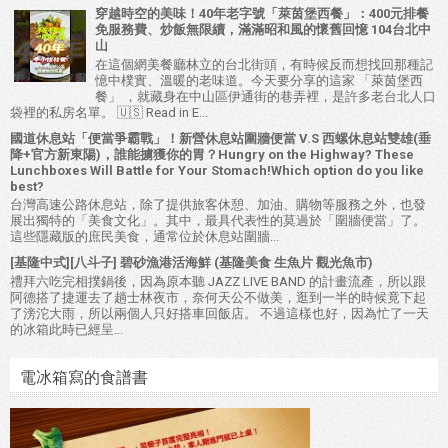
穿越時空的美味！40年老字號「萊茵堡西餐」：400元排餐
免服務費、炒飯無限續，滿滿昭和風的懷舊回憶 104台北中
山
在這個網美餐廳林立的台北街頭，有時候反而想找回那種記
憶中樸實、溫暖的老味道。今天要分享的這家 「萊茵堡西
餐」 ，就藏身在中山區伊通街的巷弄裡，是許多老台北人口
袋裡的私房名單。 🇺🇸 Read in E...
國道休息站「便當爭霸戰」！新營休息站圍牆便當 V.S 西螺休息站雙雄(垂
降+官方新東陽)，誰能擄獲你的胃？Hungry on the Highway? These
Lunchboxes Will Battle for Your Stomach!Which option do you like
best?
台灣高速公路休息站，除了提供旅客休憩、加油、購物等服務之外，也發
展出獨特的「美食文化」。其中，最具代表性的莫過於「圍牆便當」了。
這些隱藏版的庶民美食，通常位於休息站圍牆...
[基隆中式][八斗子] 碧砂漁港活海鮮 (基隆美食 生魚片 觀光魚市)
禮拜六吃完相撲鍋後，因為原本聽 JAZZ LIVE BAND 的計畫流產，所以跟
阿德搭了捷運去了趟士林夜市，奈何天公不做美，逛到一半的時候竟下起
了滂沱大雨，所以兩個人只好搭車回飯店。 不過這樣也好，因為忙了一天
的冰箱此時已經呈...
電冰箱寫的食譜書