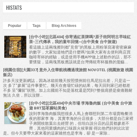
HISTATS
Popular
Tags
Blog Archives
[台中小吃][北區404] 你寄過紅茶牌嗎?原子街阿明古早味紅
茶-三代傳承，我的童年回憶~(台中美食 台中旅遊)
看這牆上這兩塊擦到都"見骨"的黑板上用粉筆寫著密密麻麻
的數字，大家知道牠們是什麼嗎?如果大家有去便利商店買
咖啡寄杯的經驗，或是使用手機APP做上述動作的話，那不
要懷疑，這兩塊黑板應該就是台灣傳統寄杯服務的濫觴....
[桃園住宿][大園337] 意外入住華航桃機過境旅館 NOVOTEL (桃園旅遊 桃園
飯店)
許多天沒更新網誌，因為冰箱前幾天按照慣例前往馬尼拉出差，只是這一
次 多了"參展"這件事要忙。幾天在會場忙碌的結果，每天回到家已經都差
不多 呈"彌留"狀態。加上出國前不知是落枕還是閃到?整個肩膀是痠痛難耐
無法 久坐，所以沒辦...
[台中小吃][北區404]中央市場 李海魯肉飯 (台中美食 台中旅
遊 BRT茄苳腳站美食)
說到李海魯肉飯我想很多人馬上會聯想到第二市場賣晚餐消
夜的那家李 海，其實李海的分店很多，大部分都是自己家裡
子弟開枝散葉出去經營 的，但坦白說分店的品質都參差不
齊，其他同業爌肉的口味跟火候掌握 得比他們好的比比皆
是。但今天要帶大家來看的這家雖然也是李海，卻 是一家除...