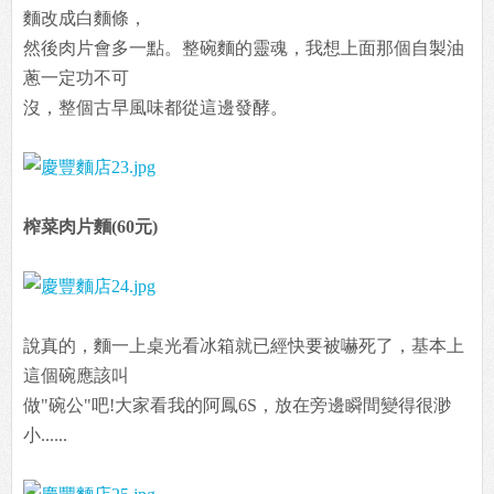
麵改成白麵條，
然後肉片會多一點。整碗麵的靈魂，我想上面那個自製油
蔥一定功不可
沒，整個古早風味都從這邊發酵。
榨菜肉片麵(60元)
說真的，麵一上桌光看冰箱就已經快要被嚇死了，基本上
這個碗應該叫
做"碗公"吧!大家看我的阿鳳6S，放在旁邊瞬間變得很渺
小......