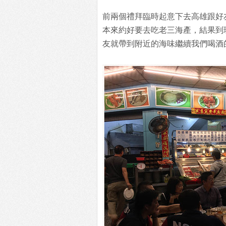
前兩個禮拜臨時起意下去高雄跟好
本來約好要去吃老三海產，結果到
友就帶到附近的海味繼續我們喝酒