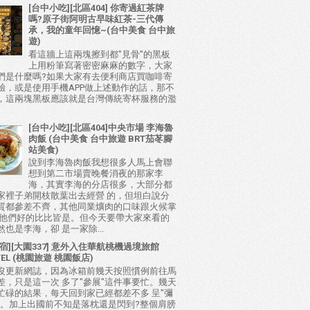
[台中小吃][北區404] 你寄過紅茶牌
嗎?原子街阿明古早味紅茶-三代傳
承，我的童年回憶~(台中美食 台中旅
遊)
看這牆上這兩塊擦到都"見骨"的黑板
上用粉筆寫著密密麻麻的數字，大家
們是什麼嗎?如果大家有去便利商店買咖啡寄
驗，或是使用手機APP做上述動作的話，那不
，這兩塊黑板應該就是台灣傳統寄杯服務的濫
[台中小吃][北區404]中央市場 李海魯
肉飯 (台中美食 台中旅遊 BRT茄苳腳
站美食)
說到李海魯肉飯我想很多人馬上會聯
想到第二市場賣晚餐消夜的那家李
海，其實李海的分店很多，大部分都
家裡子弟開枝散葉出去經營 的，但坦白說分
質都參差不齊，其他同業爌肉的口味跟火候掌
比他們好的比比皆是。但今天要帶大家來看的
也是李海，卻 是一家除...
宿][大園337] 意外入住華航桃機過境旅館
TEL (桃園旅遊 桃園飯店)
沒更新網誌，因為冰箱前幾天按照慣例前往馬
差，只是這一次 多了"參展"這件事要忙。幾天
忙碌的結果，每天回到家已經都差不多 呈"彌
態。加上出國前不知是落枕還是閃到?整個肩膀