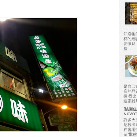
知道牠
杯的經
要懷疑
觴....
是自己
店的品
握 得
這家雖然
[桃園住
NOVO
許多天
尼拉出
在會場
留"狀