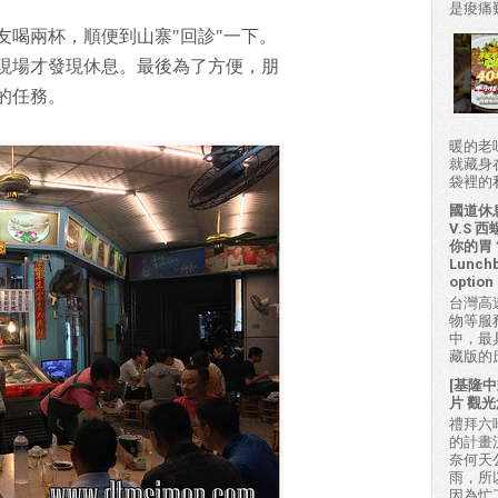
是痠痛難
友喝兩杯，順便到山寨"回診"一下。
現場才發現休息。最後為了方便，朋
的任務。
暖的老
就藏身
袋裡的私房
國道休
V.S
你的胃？H
Lunchb
option 
台灣高
物等服
中，最
藏版的
[基隆中
片 觀光
禮拜六吃
的計畫
奈何天
雨，所
因為忙