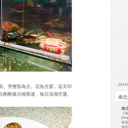
201
蝦、旁蟹類為主。活魚方面，這天印
在剛剛展示檯那邊，每日澎湖空運。
南北
南
【食
[i
就
術的