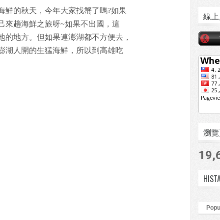
海鮮的秋天，今年大家找蟹了嗎?如果
線上
己來趟海鮮之旅呀~如果不出國，這
地的地方。但如果連澎湖都不方便去，
澎湖人開的生猛海鮮，所以到高雄吃
瀏覽頁數
19,
HIST
Popu