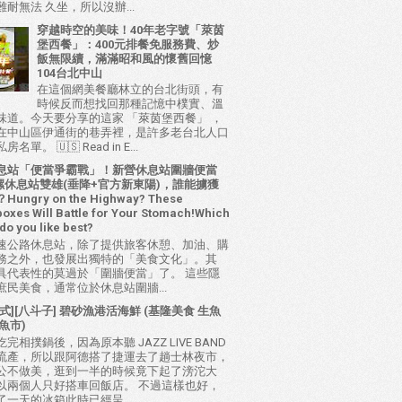
耐無法 久坐，所以沒辦...
穿越時空的美味！40年老字號「萊茵
堡西餐」：400元排餐免服務費、炒
飯無限續，滿滿昭和風的懷舊回憶
104台北中山
在這個網美餐廳林立的台北街頭，有
時候反而想找回那種記憶中樸實、溫
味道。今天要分享的這家 「萊茵堡西餐」 ，
在中山區伊通街的巷弄裡，是許多老台北人口
名單。 🇺🇸 Read in E...
息站「便當爭霸戰」！新營休息站圍牆便當
 西螺休息站雙雄(垂降+官方新東陽)，誰能擄獲
ungry on the Highway? These
oxes Will Battle for Your Stomach!Which
do you like best?
速公路休息站，除了提供旅客休憩、加油、購
務之外，也發展出獨特的「美食文化」。其
具代表性的莫過於「圍牆便當」了。 這些隱
庶民美食，通常位於休息站圍牆...
式][八斗子] 碧砂漁港活海鮮 (基隆美食 生魚
魚市)
完相撲鍋後，因為原本聽 JAZZ LIVE BAND
流產，所以跟阿德搭了捷運去了趟士林夜市，
公不做美，逛到一半的時候竟下起了滂沱大
以兩個人只好搭車回飯店。 不過這樣也好，
了一天的冰箱此時已經呈...