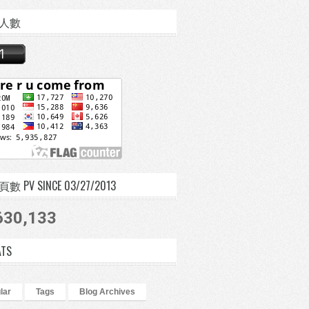
人數
 PV SINCE 03/27/2013
630,133
ATS
lar
Tags
Blog Archives