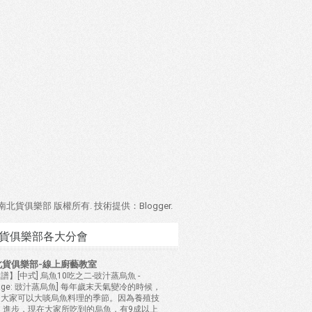
4 南北貨俱樂部 版權所有. 技術提供：
Blogger
.
貨俱樂部各大分會
北貨俱樂部-線上廚藝教室
譜】[中式] 烏魚10吃之二-豉汁蒸烏魚
-
mage: 豉汁蒸烏魚] 每年歲末天氣變冷的時候，
是大家可以大啖烏魚料理的季節。因為養殖技
 進步，現在大家所吃到的烏魚，有9成以上