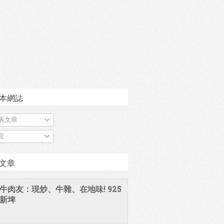
本網誌
表文章
言
文章
牛肉友：現炒、牛雜、在地味! 925
新埤