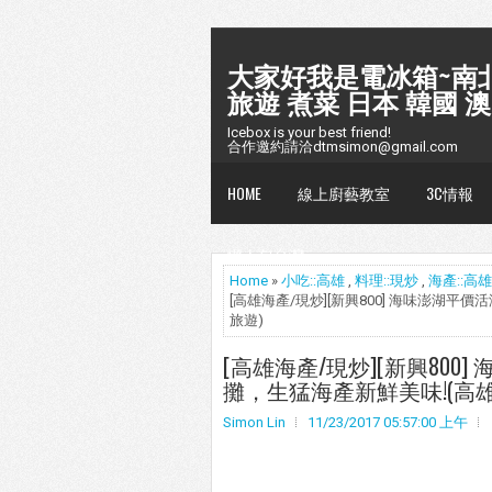
大家好我是電冰箱~南北
旅遊 煮菜 日本 韓國 澳
Icebox is your best friend!
合作邀約請洽dtmsimon@gmail.com
HOME
線上廚藝教室
3C情報
懶人包台灣
Home
»
小吃::高雄
,
料理::現炒
,
海產::高雄
[高雄海產/現炒][新興800] 海味澎湖
旅遊)
[高雄海產/現炒][新興80
攤，生猛海產新鮮美味!(高雄
Simon Lin
11/23/2017 05:57:00 上午