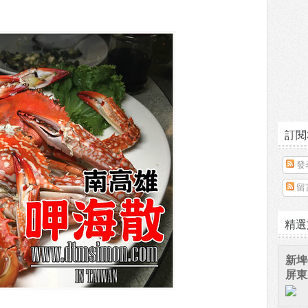
訂閱
發
留
精選
新埤
屏東