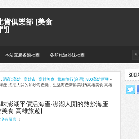
貨俱樂部 (美食
門)
本站直屬各類社團
各類旅遊姊妹社團
SOCI
,
消夜::高雄
,
高雄市
,
高雄美食
,
郵編旅行(台灣)::800高雄新興
»
平價活海產-澎湖人開的熱炒海產攤，生猛海產新鮮美味!(高雄美食 高雄
0] 海味澎湖平價活海產-澎湖人開的熱炒海產
美食 高雄旅遊)
沒有留言