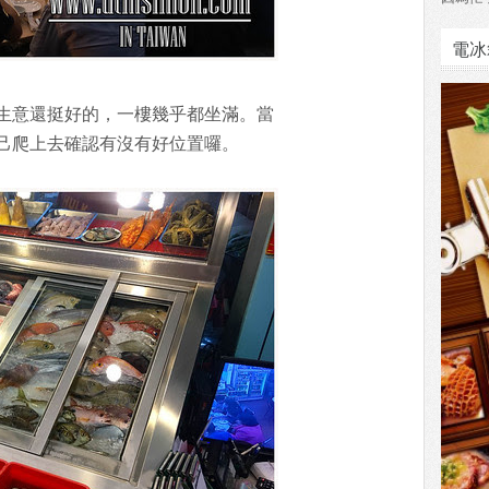
電冰
生意還挺好的，一樓幾乎都坐滿。當
己爬上去確認有沒有好位置囉。