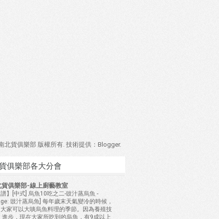
4 南北貨俱樂部 版權所有. 技術提供：
Blogger
.
貨俱樂部各大分會
北貨俱樂部-線上廚藝教室
譜】[中式] 烏魚10吃之二-豉汁蒸烏魚
-
mage: 豉汁蒸烏魚] 每年歲末天氣變冷的時候，
是大家可以大啖烏魚料理的季節。因為養殖技
 進步，現在大家所吃到的烏魚，有9成以上