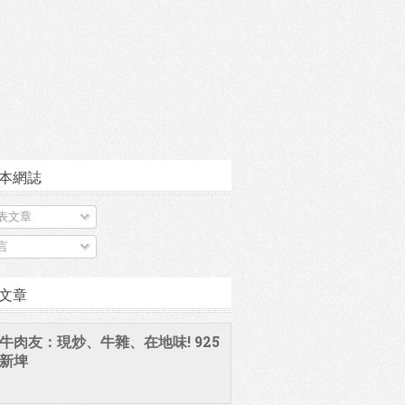
本網誌
表文章
言
文章
牛肉友：現炒、牛雜、在地味! 925
新埤