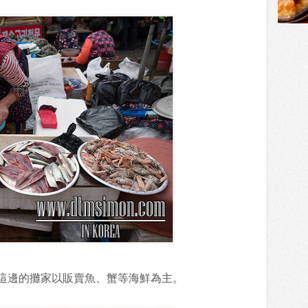
這邊的攤家以販賣魚、蟹等海鮮為主。