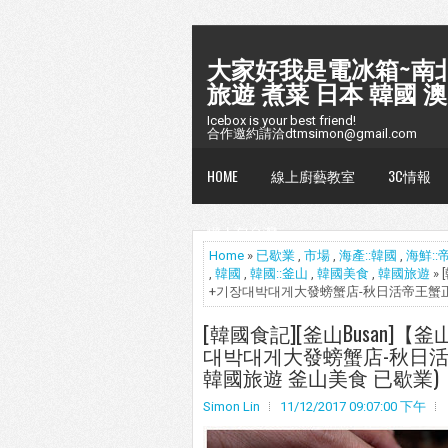
大家好我是電冰箱~南北
旅遊 煮菜 日本 韓國 澳
Icebox is your best friend!
合作邀約請洽dtmsimon@gmail.com
HOME
線上廚藝教室
3C情報
懶人包台灣
Home
»
已歇業
,
市場
,
海產::韓國
,
海鮮::
,
韓國
,
韓國::釜山
,
韓國美食
,
韓國旅遊
»
+기장대박대게大發螃蟹店-秋日活帝王蟹正
[韓國食記][釜山Busan]
대박대게大發螃蟹店-秋日活
韓國旅遊 釜山美食 已歇業)
Simon Lin
11/12/2017 09:07:00 下午