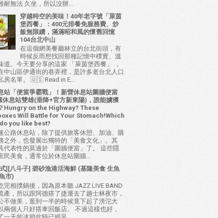
耐無法 久坐，所以沒辦...
穿越時空的美味！40年老字號「萊茵
堡西餐」：400元排餐免服務費、炒
飯無限續，滿滿昭和風的懷舊回憶
104台北中山
在這個網美餐廳林立的台北街頭，有
時候反而想找回那種記憶中樸實、溫
味道。今天要分享的這家 「萊茵堡西餐」 ，
在中山區伊通街的巷弄裡，是許多老台北人口
名單。 🇺🇸 Read in E...
息站「便當爭霸戰」！新營休息站圍牆便當
 西螺休息站雙雄(垂降+官方新東陽)，誰能擄獲
ungry on the Highway? These
oxes Will Battle for Your Stomach!Which
do you like best?
速公路休息站，除了提供旅客休憩、加油、購
務之外，也發展出獨特的「美食文化」。其
具代表性的莫過於「圍牆便當」了。 這些隱
庶民美食，通常位於休息站圍牆...
式][八斗子] 碧砂漁港活海鮮 (基隆美食 生魚
魚市)
完相撲鍋後，因為原本聽 JAZZ LIVE BAND
流產，所以跟阿德搭了捷運去了趟士林夜市，
公不做美，逛到一半的時候竟下起了滂沱大
以兩個人只好搭車回飯店。 不過這樣也好，
了一天的冰箱此時已經呈...