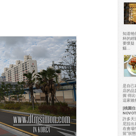
知道牠
杯的經
要懷疑
觴....
是自己
店的品
握 得
這家雖然
[桃園住
NOVO
許多天
尼拉出
在會場
留"狀