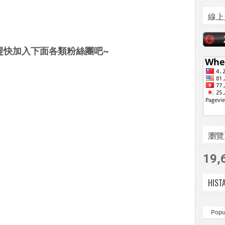
線上
趕快加入下面各類粉絲團吧~
瀏覽頁數
19,
HIST
Popu