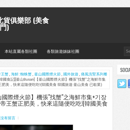
貨俱樂部 (美食
門)
本站直屬各類社團
各類旅遊姊妹社團
SOCI
帝王蟹
,
海鮮::蜘蛛蟹
,
釜山國際煙火節
,
國外旅遊
,
痛風洗腎系列餐
 [韓國食記][釜山Busan]【釜山國際煙火節】機張"找蟹"之海鮮市集
肥美，快來這隨便吃吃!(韓國美食 韓國旅遊 釜山美食 已歇業)
【釜山國際煙火節】機張"找蟹"之海鮮市集+기장
帝王蟹正肥美，快來這隨便吃吃!(韓國美食
沒有留言