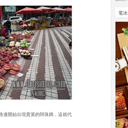
電冰
路邊開始出現賣菜的阿珠媽，這就代