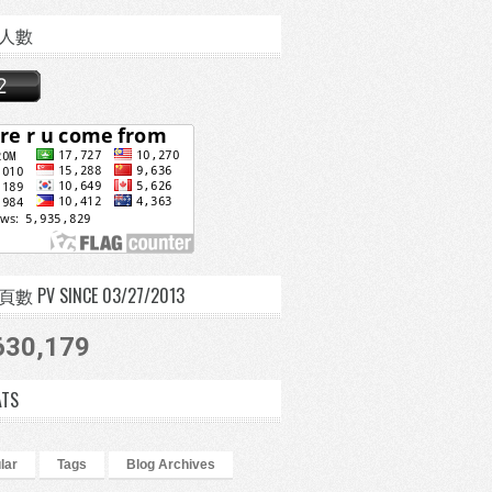
人數
 PV SINCE 03/27/2013
630,179
ATS
lar
Tags
Blog Archives