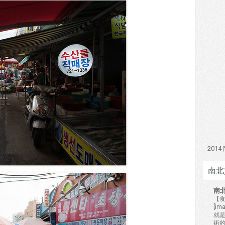
201
南北
南
【食
[i
就
術的