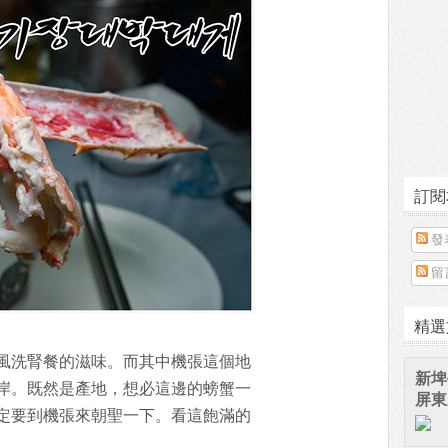
訂閱
發
留
精選
風洗腎餐的滋味。而其中機張這個地
新埤
岸。既然是產地，想必這邊的螃蟹一
屏東
定要到機張來朝聖一下。看這飽滿的