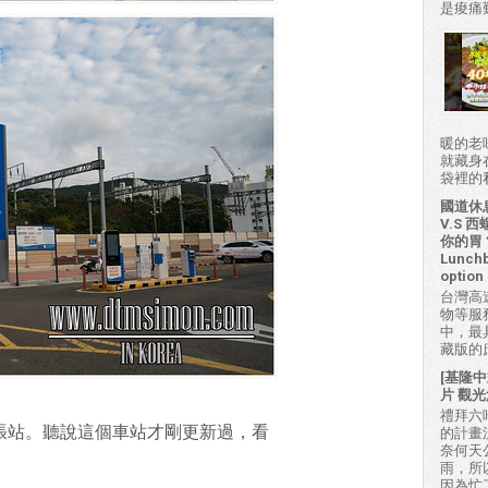
是痠痛難
暖的老
就藏身
袋裡的私房
國道休
V.S
你的胃？H
Lunchb
option 
台灣高
物等服
中，最
藏版的
[基隆中
片 觀光
禮拜六吃
機張站。聽說這個車站才剛更新過，看
的計畫
奈何天
雨，所
因為忙