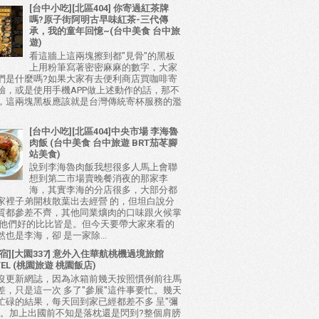
[台中小吃][北區404] 你寄過紅茶牌
嗎?原子街阿明古早味紅茶-三代傳
承，我的童年回憶~(台中美食 台中旅
遊)
看這牆上這兩塊擦到都"見骨"的黑板
上用粉筆寫著密密麻麻的數字，大家
們是什麼嗎?如果大家有去便利商店買咖啡寄
驗，或是使用手機APP做上述動作的話，那不
，這兩塊黑板應該就是台灣傳統寄杯服務的濫
[台中小吃][北區404]中央市場 李海魯
肉飯 (台中美食 台中旅遊 BRT茄苳腳
站美食)
說到李海魯肉飯我想很多人馬上會聯
想到第二市場賣晚餐消夜的那家李
海，其實李海的分店很多，大部分都
家裡子弟開枝散葉出去經營 的，但坦白說分
質都參差不齊，其他同業爌肉的口味跟火候掌
比他們好的比比皆是。但今天要帶大家來看的
也是李海，卻 是一家除...
宿][大園337] 意外入住華航桃機過境旅館
TEL (桃園旅遊 桃園飯店)
沒更新網誌，因為冰箱前幾天按照慣例前往馬
差，只是這一次 多了"參展"這件事要忙。幾天
忙碌的結果，每天回到家已經都差不多 呈"彌
態。加上出國前不知是落枕還是閃到?整個肩膀