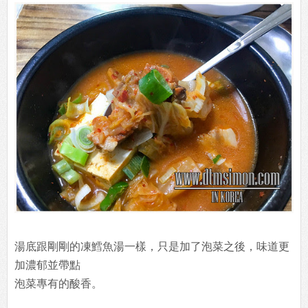
湯底跟剛剛的凍鱈魚湯一樣，只是加了泡菜之後，味道更
加濃郁並帶點
泡菜專有的酸香。