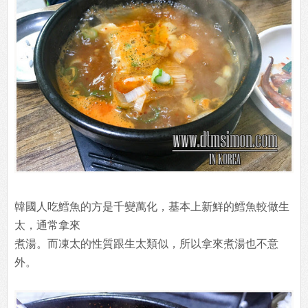
韓國人吃鱈魚的方是千變萬化，基本上新鮮的鱈魚較做生
太，通常拿來
煮湯。而凍太的性質跟生太類似，所以拿來煮湯也不意
外。