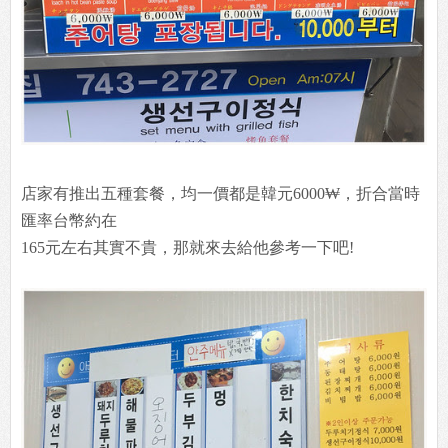
店家有推出五種套餐，均一價都是韓元6000₩，折合當時
匯率台幣約在
165元左右其實不貴，那就來去給他參考一下吧!