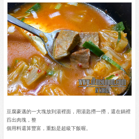
豆腐豪邁的一大塊放到湯裡面，用湯匙撈一撈，還在鍋裡
舀出肉塊，整
個用料還算豐富，重點是超級下飯喔。