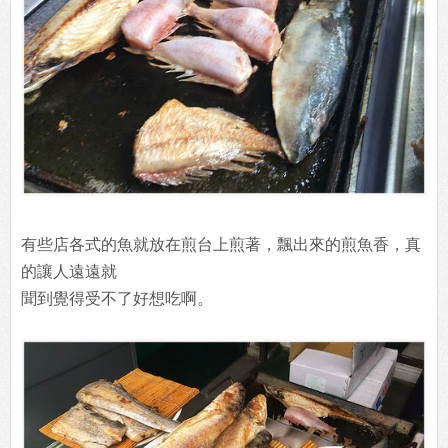
有些店各式的魚就放在煎台上煎著，飄出來的煎魚香，真
的讓人遠遠就
聞到覺得受不了好想吃啊。