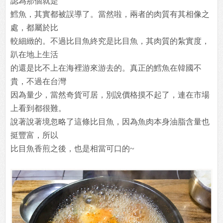
認為那個就是
鱈魚，其實都被誤導了。當然啦，兩者的肉質有其相像之
處，都屬於比
較細緻的。不過比目魚終究是比目魚，其肉質的紮實度，
趴在地上生活
的還是比不上在海裡游來游去的。真正的鱈魚在韓國不
貴，不過在台灣
因為量少，當然奇貨可居，別說價格摸不起了，連在市場
上看到都很難。
說著說著境忽略了這條比目魚，因為魚肉本身油脂含量也
挺豐富，所以
比目魚香煎之後，也是相當可口的~