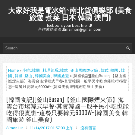
大家好我是電冰箱~南北貨俱樂部 (美食
旅遊 煮菜 日本 韓國 澳門)
Icebox is your best friend!
合作邀約請洽dtmsimon@gmail.com
Home
»
小吃::韓國
,
料理菜系::韓式
,
釜山國際煙火節
,
韓式::韓國
,
韓
國
,
韓國::釜山
,
韓國美食
,
韓國旅遊
» [韓國食記][釜山Busan]【釜山國
際煙火節】海雲台市場韓式早餐-其實韓國一般平民小吃也能吃得很實
惠~這餐只要韓元6000₩~(韓國美食 韓國旅遊 釜山美食)
[韓國食記][釜山Busan]【釜山國際煙火節】海
雲台市場韓式早餐-其實韓國一般平民小吃也能
吃得很實惠~這餐只要韓元6000₩~(韓國美食 韓
國旅遊 釜山美食)
Simon Lin
11/14/2017 01:57:00 上午
沒有留言