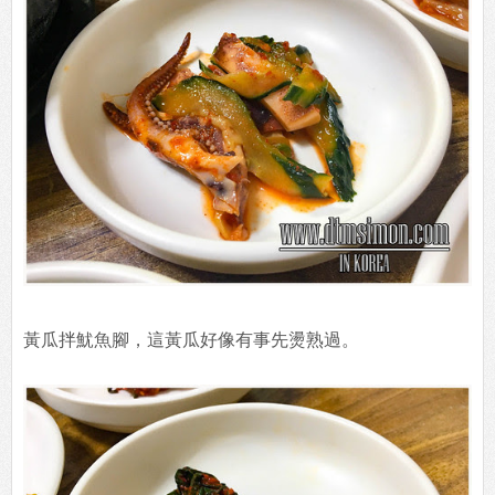
黃瓜拌魷魚腳，這黃瓜好像有事先燙熟過。