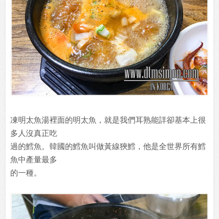
凍明太魚湯裡面的明太魚，就是我們耳熟能詳卻基本上很
多人沒真正吃
過的鱈魚。韓國的鱈魚叫做黃線狹鱈，他是全世界所有鱈
魚中產量最多
的一種。