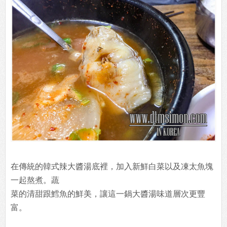
在傳統的韓式辣大醬湯底裡，加入新鮮白菜以及凍太魚塊
一起熬煮。蔬
菜的清甜跟鱈魚的鮮美，讓這一鍋大醬湯味道層次更豐
富。