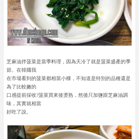
芝麻油拌菠菜是當季料理，因為天冷了就是菠菜盛產的季
節。在韓國我
在市場看到的菠菜都相當小棵，不知道是特別的品種還是
為了比較嫩的
口感提前採收?菠菜買來後燙熟，然後只加鹽跟芝麻油調
味，其實就相當
好吃了說。