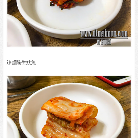
辣醬醃生魷魚