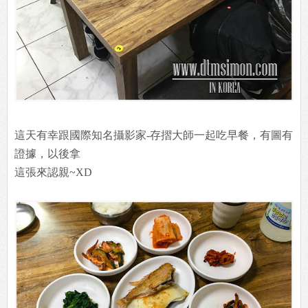
這天有幸跟國際知名攝影家-存摺大師一起吃早餐，有圖有
證據，以後拿
這張來認親~XD