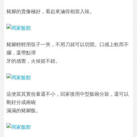
豬腳的賣像極好，看起來滷得相當入味。
豬腳輕輕用筷子一夾，不用刀就可以切開。口感上軟而不
爛，還帶點彈
牙的感覺，火候挺不錯。
這便當其實份量還不小，回家後用中型飯碗分裝，還可以
剛好分成兩碗
滿滿的豬腳飯。