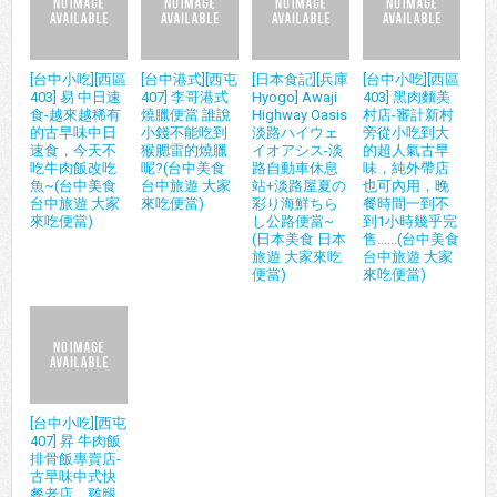
[台中小吃][西區
[台中港式][西屯
[日本食記][兵庫
[台中小吃][西區
403] 易 中日速
407] 李哥港式
Hyogo] Awaji
403] 黑肉麵美
食-越來越稀有
燒臘便當 誰說
Highway Oasis
村店-審計新村
的古早味中日
小錢不能吃到
淡路ハイウェ
旁從小吃到大
速食，今天不
猴腮雷的燒臘
イオアシス-淡
的超人氣古早
吃牛肉飯改吃
呢?(台中美食
路自動車休息
味，純外帶店
魚~(台中美食
台中旅遊 大家
站+淡路屋夏の
也可內用，晚
台中旅遊 大家
來吃便當)
彩り海鮮ちら
餐時間一到不
來吃便當)
し公路便當~
到1小時幾乎完
(日本美食 日本
售......(台中美食
旅遊 大家來吃
台中旅遊 大家
便當)
來吃便當)
[台中小吃][西屯
407] 昇 牛肉飯
排骨飯專賣店-
古早味中式快
餐老店，雞腿