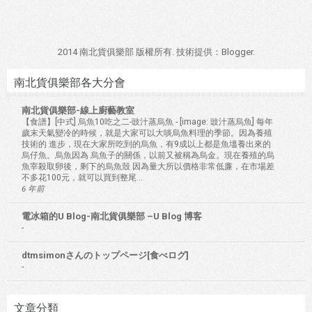
2014 南北貨俱樂部 版權所有. 技術提供：
Blogger
.
南北貨俱樂部各大分會
南北貨俱樂部-線上廚藝教室
【食譜】[中式] 烏魚10吃之二-豉汁蒸烏魚
-
[image: 豉汁蒸烏魚] 每年
歲末天氣變冷的時候，就是大家可以大啖烏魚料理的季節。因為養殖
技術的 進步，現在大家所吃到的烏魚，有9成以上都是魚塭養出來的
烏仔魚。烏魚因為 烏魚子的關係，以前又被稱為烏金。現在養殖的烏
魚宰殺取卵後，剩下的烏魚殼 因為量大所以價格非常低廉，在市場差
不多花100元，就可以買到整尾...
6 年前
電冰箱的U Blog-南北貨俱樂部 –U Blog 博客
-
dtmsimonさんのトップページ[食べログ]
-
文章分類