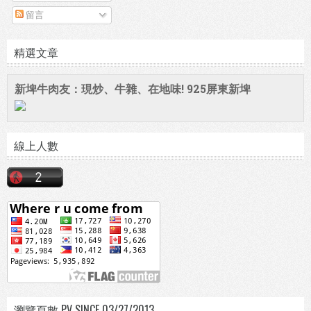
留言
精選文章
新埤牛肉友：現炒、牛雜、在地味! 925屏東新埤
線上人數
瀏覽頁數 PV SINCE 03/27/2013