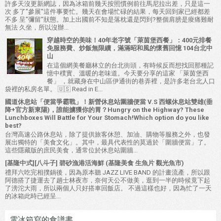
許多天沒更新網誌，因為冰箱前幾天按照慣例前往馬尼拉出差，只是這一
次 多了"參展"這件事要忙。幾天在會場忙碌的結果，每天回到家已經都差
不多 呈"彌留"狀態。加上出國前不知是落枕還是閃到?整個肩膀是痠痛難耐
無法 久坐，所以沒辦...
穿越時空的美味！40年老字號「萊茵堡西餐」：400元排餐
免服務費、炒飯無限續，滿滿昭和風的懷舊回憶 104台北中
山
在這個網美餐廳林立的台北街頭，有時候反而想找回那種記
憶中樸實、溫暖的老味道。今天要分享的這家 「萊茵堡西
餐」 ，就藏身在中山區伊通街的巷弄裡，是許多老台北人口
袋裡的私房名單。 🇺🇸 Read in E...
國道休息站「便當爭霸戰」！新營休息站圍牆便當 V.S 西螺休息站雙雄(垂
降+官方新東陽)，誰能擄獲你的胃？Hungry on the Highway? These
Lunchboxes Will Battle for Your Stomach!Which option do you like
best?
台灣高速公路休息站，除了提供旅客休憩、加油、購物等服務之外，也發
展出獨特的「美食文化」。其中，最具代表性的莫過於「圍牆便當」了。
這些隱藏版的庶民美食，通常位於休息站圍牆...
[基隆中式][八斗子] 碧砂漁港活海鮮 (基隆美食 生魚片 觀光魚市)
禮拜六吃完相撲鍋後，因為原本聽 JAZZ LIVE BAND 的計畫流產，所以跟
阿德搭了捷運去了趟士林夜市，奈何天公不做美，逛到一半的時候竟下起
了滂沱大雨，所以兩個人只好搭車回飯店。 不過這樣也好，因為忙了一天
的冰箱此時已經呈...
電冰箱寫的食譜書