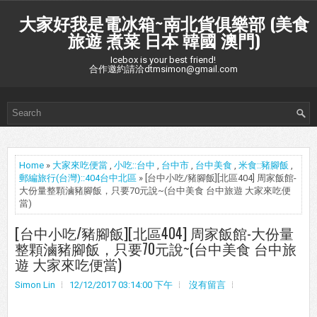
大家好我是電冰箱~南北貨俱樂部 (美食
旅遊 煮菜 日本 韓國 澳門)
Icebox is your best friend!
合作邀約請洽dtmsimon@gmail.com
Home
»
大家來吃便當
,
小吃::台中
,
台中市
,
台中美食
,
米食::豬腳飯
,
郵編旅行(台灣)::404台中北區
» [台中小吃/豬腳飯][北區404] 周家飯館-
大份量整顆滷豬腳飯，只要70元說~(台中美食 台中旅遊 大家來吃便
當)
[台中小吃/豬腳飯][北區404] 周家飯館-大份量
整顆滷豬腳飯，只要70元說~(台中美食 台中旅
遊 大家來吃便當)
Simon Lin
12/12/2017 03:14:00 下午
沒有留言