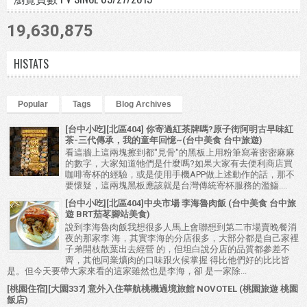
19,630,875
HISTATS
Popular
Tags
Blog Archives
[台中小吃][北區404] 你寄過紅茶牌嗎?原子街阿明古早味紅
茶-三代傳承，我的童年回憶~(台中美食 台中旅遊)
看這牆上這兩塊擦到都"見骨"的黑板上用粉筆寫著密密麻麻
的數字，大家知道牠們是什麼嗎?如果大家有去便利商店買
咖啡寄杯的經驗，或是使用手機APP做上述動作的話，那不
要懷疑，這兩塊黑板應該就是台灣傳統寄杯服務的濫觴....
[台中小吃][北區404]中央市場 李海魯肉飯 (台中美食 台中旅
遊 BRT茄苳腳站美食)
說到李海魯肉飯我想很多人馬上會聯想到第二市場賣晚餐消
夜的那家李 海，其實李海的分店很多，大部分都是自己家裡
子弟開枝散葉出去經營 的，但坦白說分店的品質都參差不
齊，其他同業爌肉的口味跟火候掌握 得比他們好的比比皆
是。但今天要帶大家來看的這家雖然也是李海，卻 是一家除...
[桃園住宿][大園337] 意外入住華航桃機過境旅館 NOVOTEL (桃園旅遊 桃園
飯店)