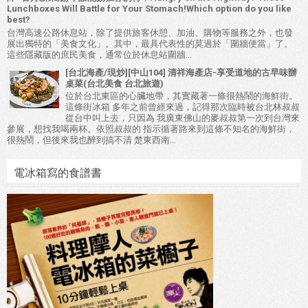
Lunchboxes Will Battle for Your Stomach!Which option do you like
best?
台灣高速公路休息站，除了提供旅客休憩、加油、購物等服務之外，也發
展出獨特的「美食文化」。其中，最具代表性的莫過於「圍牆便當」了。
這些隱藏版的庶民美食，通常位於休息站圍牆...
[台北海產/現炒][中山104] 清祥海產店-享受道地的古早味辦
桌菜(台北美食 台北旅遊)
位於台北東區的心臟地帶，其實藏著一條很熱鬧的海鮮街。
這條街冰箱 多年之前曾經來過，記得那次臨時被台北林叔叔
從台中叫上去，只因為 我廣東佛山的麥叔叔第一次到台灣來
參展，想找我喝兩杯。依照叔叔的 指示循著路來到這條不知名的海鮮街，
很熱鬧，但後來我也醉到搞不清 楚東西南...
電冰箱寫的食譜書