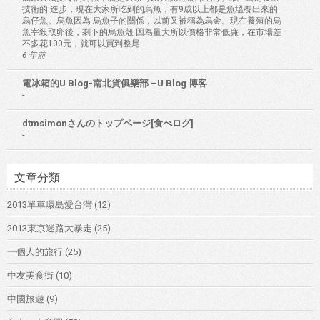
技術的 進步，現在大家所吃到的烏魚，有9成以上都是魚塭養出來的
烏仔魚。烏魚因為 烏魚子的關係，以前又被稱為烏金。現在養殖的烏
魚宰殺取卵後，剩下的烏魚殼 因為量大所以價格非常低廉，在市場差
不多花100元，就可以買到整尾...
6 年前
電冰箱的U Blog-南北貨俱樂部 –U Blog 博客
-
dtmsimonさんのトップページ[食べログ]
-
文章分類
2013單車環島愛台灣
(12)
2013東京迷路大暴走
(25)
一個人的旅行
(25)
中友美食街
(10)
中國旅遊
(9)