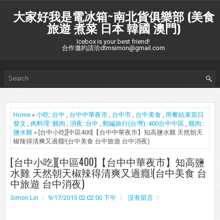
大家好我是電冰箱~南北貨俱樂部 (美食
旅遊 煮菜 日本 韓國 澳門)
Icebox is your best friend!
合作邀約請洽dtmsimon@gmail.com
Home
»
小吃::台中
,
台中中華夜市
,
台中市
,
台中美食
,
用餐結束當日
發文
,
肉料理::雞肉
,
消夜::台中
,
郵編旅行(台灣)::400台中中區
,
雞肉::
鹽水雞
» [台中小吃][中區400]【台中中華夜市】知高鹽水雞 天然朝天
椒辣得清爽又過癮!(台中美食 台中旅遊 台中消夜)
[台中小吃][中區400]【台中中華夜市】知高鹽
水雞 天然朝天椒辣得清爽又過癮!(台中美食 台
中旅遊 台中消夜)
Simon Lin
9/17/2015 02:02:00 下午
沒有留言