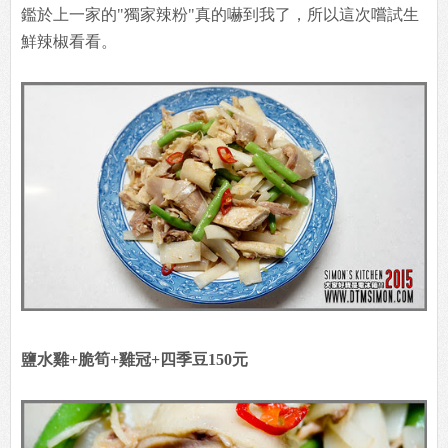
鑑於上一家的"獨家辣粉"真的嚇到我了，所以這次嚐試生
鮮辣椒看看。
鹽水雞+脆筍+雞冠+四季豆150元