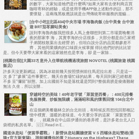
的數字，大家知道牠們是什麼嗎?如果大家有去便利商店買
咖啡寄杯的經驗，或是使用手機APP做上述動作的話，那不
要懷疑，這兩塊黑板應該就是台灣傳統寄杯服務的濫觴....
[台中小吃][北區404]中央市場 李海魯肉飯 (台中美食 台中旅
遊 BRT茄苳腳站美食)
說到李海魯肉飯我想很多人馬上會聯想到第二市場賣晚餐消
夜的那家李 海，其實李海的分店很多，大部分都是自己家裡
子弟開枝散葉出去經營 的，但坦白說分店的品質都參差不
齊，其他同業爌肉的口味跟火候掌握 得比他們好的比比皆
是。但今天要帶大家來看的這家雖然也是李海，卻 是一家除...
[桃園住宿][大園337] 意外入住華航桃機過境旅館 NOVOTEL (桃園旅遊 桃園
飯店)
許多天沒更新網誌，因為冰箱前幾天按照慣例前往馬尼拉出差，只是這一
次 多了"參展"這件事要忙。幾天在會場忙碌的結果，每天回到家已經都差
不多 呈"彌留"狀態。加上出國前不知是落枕還是閃到?整個肩膀是痠痛難耐
無法 久坐，所以沒辦...
穿越時空的美味！40年老字號「萊茵堡西餐」：400元排餐
免服務費、炒飯無限續，滿滿昭和風的懷舊回憶 104台北中
山
在這個網美餐廳林立的台北街頭，有時候反而想找回那種記
憶中樸實、溫暖的老味道。今天要分享的這家 「萊茵堡西
餐」 ，就藏身在中山區伊通街的巷弄裡，是許多老台北人口
袋裡的私房名單。 🇺🇸 Read in E...
國道休息站「便當爭霸戰」！新營休息站圍牆便當 V.S 西螺休息站雙雄(垂
降+官方新東陽)，誰能擄獲你的胃？Hungry on the Highway? These