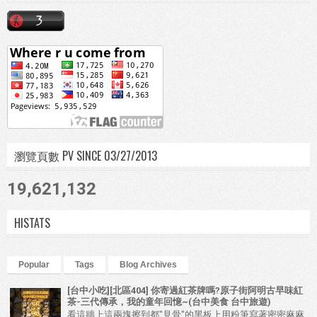
瀏覽頁數 PV SINCE 03/27/2013
19,621,132
HISTATS
Popular
Tags
Blog Archives
[台中小吃][北區404] 你寄過紅茶牌嗎?原子街阿明古早味紅
茶-三代傳承，我的童年回憶~(台中美食 台中旅遊)
看這牆上這兩塊擦到都"見骨"的黑板上用粉筆寫著密密麻麻