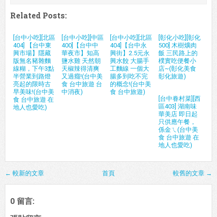
Related Posts:
[台中小吃][北區
[台中小吃][中區
[台中小吃][北區
[彰化小吃][彰化
404] 【台中東
400]【台中中
404]【台中永
500] 木樹爌肉
興市場】隱藏
華夜市】知高
興街】2.5元永
飯 三民路上的
版無名豬雜麵
鹽水雞 天然朝
興水餃 大腸手
樸實吃便餐小
線糊，下午3點
天椒辣得清爽
工麵線 一個大
店~(彰化美食
半營業到路燈
又過癮!(台中美
腸多到吃不完
彰化旅遊)
亮起的限時古
食 台中旅遊 台
的概念!(台中美
早美味!(台中美
中消夜)
食 台中旅遊)
[台中眷村菜][西
食 台中旅遊 在
區403] 湖南味
地人也愛吃)
華美店 即日起
只供應午餐，
係金ㄟ(台中美
食 台中旅遊 在
地人也愛吃)
← 較新的文章
首頁
較舊的文章 →
0 留言: