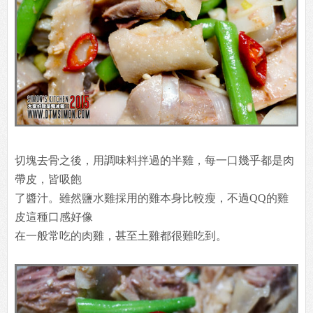
切塊去骨之後，用調味料拌過的半雞，每一口幾乎都是肉
帶皮，皆吸飽
了醬汁。雖然鹽水雞採用的雞本身比較瘦，不過QQ的雞
皮這種口感好像
在一般常吃的肉雞，甚至土雞都很難吃到。