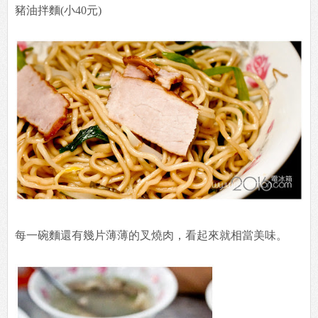
豬油拌麵(小40元)
每一碗麵還有幾片薄薄的叉燒肉，看起來就相當美味。