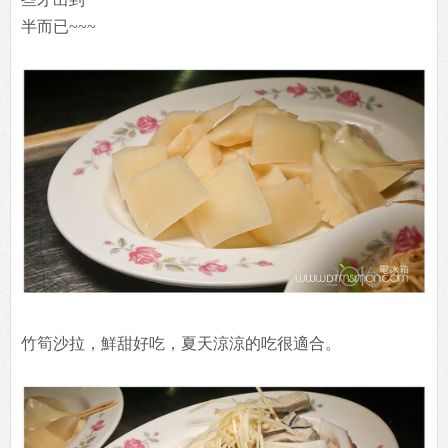
半而已~~~
竹筍沙拉，鮮甜好吃，夏天涼涼的吃很適合。