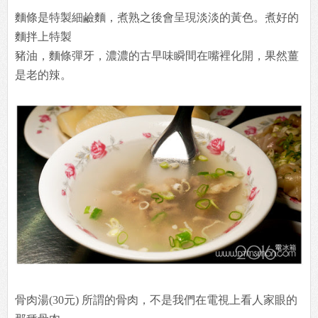
麵條是特製細鹼麵，煮熟之後會呈現淡淡的黃色。煮好的
麵拌上特製
豬油，麵條彈牙，濃濃的古早味瞬間在嘴裡化開，果然薑
是老的辣。
骨肉湯(30元) 所謂的骨肉，不是我們在電視上看人家眼的