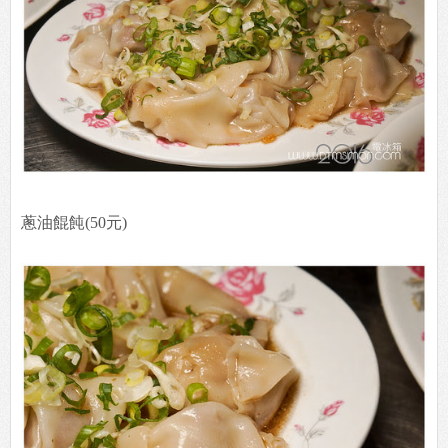
蔥油餛飩(50元)