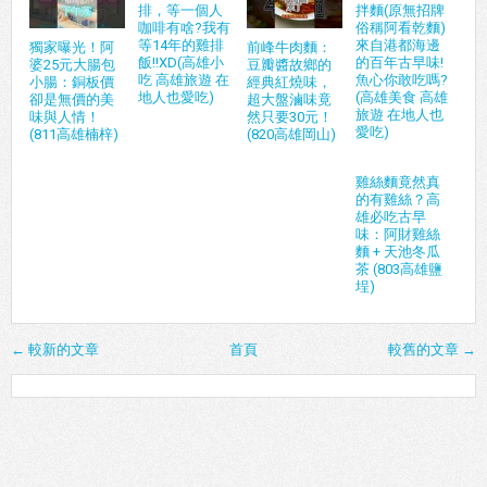
排，等一個人
拌麵(原無招牌
咖啡有啥?我有
俗稱阿看乾麵)
等14年的雞排
來自港都海邊
獨家曝光！阿
前峰牛肉麵：
飯!!XD(高雄小
的百年古早味!
婆25元大腸包
豆瓣醬故鄉的
吃 高雄旅遊 在
魚心你敢吃嗎?
小腸：銅板價
經典紅燒味，
地人也愛吃)
(高雄美食 高雄
卻是無價的美
超大盤滷味竟
旅遊 在地人也
味與人情！
然只要30元！
愛吃)
(811高雄楠梓)
(820高雄岡山)
雞絲麵竟然真
的有雞絲？高
雄必吃古早
味：阿財雞絲
麵 + 天池冬瓜
茶 (803高雄鹽
埕)
← 較新的文章
首頁
較舊的文章 →