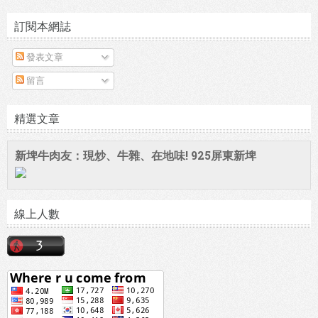
訂閱本網誌
發表文章
留言
精選文章
新埤牛肉友：現炒、牛雜、在地味! 925屏東新埤
線上人數