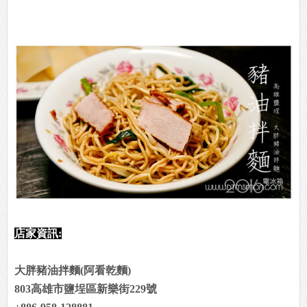
店家資訊:
大胖豬油拌麵(阿看乾麵)
803高雄市鹽埕區新樂街229號