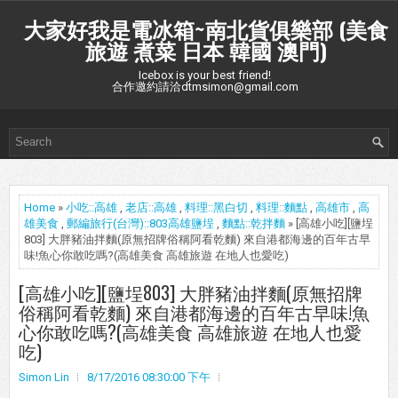
大家好我是電冰箱~南北貨俱樂部 (美食
旅遊 煮菜 日本 韓國 澳門)
Icebox is your best friend!
合作邀約請洽dtmsimon@gmail.com
Home
»
小吃::高雄
,
老店::高雄
,
料理::黑白切
,
料理::麵點
,
高雄市
,
高
雄美食
,
郵編旅行(台灣)::803高雄鹽埕
,
麵點::乾拌麵
» [高雄小吃][鹽埕
803] 大胖豬油拌麵(原無招牌俗稱阿看乾麵) 來自港都海邊的百年古早
味!魚心你敢吃嗎?(高雄美食 高雄旅遊 在地人也愛吃)
[高雄小吃][鹽埕803] 大胖豬油拌麵(原無招牌
俗稱阿看乾麵) 來自港都海邊的百年古早味!魚
心你敢吃嗎?(高雄美食 高雄旅遊 在地人也愛
吃)
Simon Lin
8/17/2016 08:30:00 下午