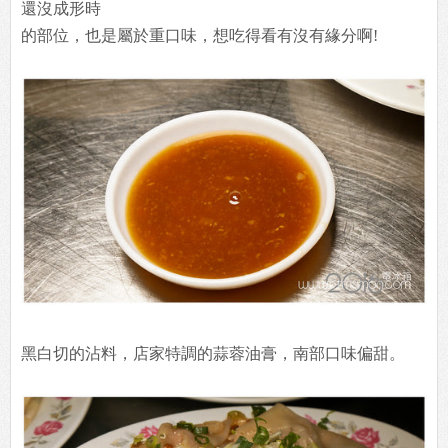
還沒成形時
的部位，也是屬於重口味，想吃得看有沒有緣分啊!
黑白切的沾料，店家特調的蒜蓉油膏，南部口味偏甜。