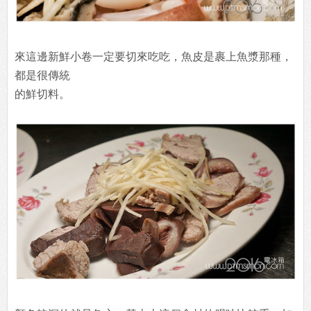
來這邊新鮮小卷一定要切來吃吃，魚皮是裹上魚漿那種，
都是很傳統
的鮮切料。