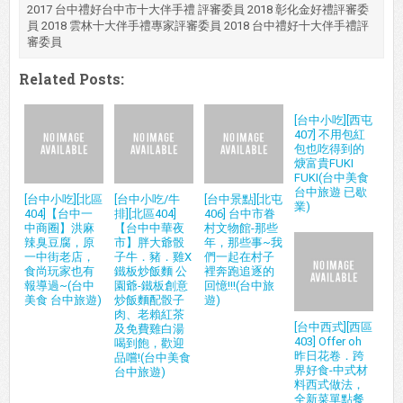
2017 台中禮好台中市十大伴手禮 評審委員 2018 彰化金好禮評審委
員 2018 雲林十大伴手禮專家評審委員 2018 台中禮好十大伴手禮評
審委員
Related Posts:
[台中小吃][西屯
407] 不用包紅
包也吃得到的
焿富貴FUKI
FUKI(台中美食
台中旅遊 已歇
[台中小吃][北區
[台中小吃/牛
[台中景點][北屯
業)
404]【台中一
排][北區404]
406] 台中市眷
中商圈】洪麻
【台中中華夜
村文物館-那些
辣臭豆腐，原
市】胖大爺骰
年，那些事~我
一中街老店，
子牛．豬．雞X
們一起在村子
食尚玩家也有
鐵板炒飯麵 公
裡奔跑追逐的
報導過~(台中
園爺-鐵板創意
回憶!!!(台中旅
美食 台中旅遊)
炒飯麵配骰子
遊)
肉、老賴紅茶
[台中西式][西區
及免費雞白湯
403] Offer oh
喝到飽，歡迎
昨日花卷．跨
品嚐!(台中美食
界好食-中式材
台中旅遊)
料西式做法，
全新菜單點餐