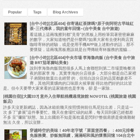
Popular
Tags
Blog Archives
[台中小吃][北區404] 你寄過紅茶牌嗎?原子街阿明古早味紅
茶-三代傳承，我的童年回憶~(台中美食 台中旅遊)
看這牆上這兩塊擦到都"見骨"的黑板上用粉筆寫著密密麻麻
的數字，大家知道牠們是什麼嗎?如果大家有去便利商店買
咖啡寄杯的經驗，或是使用手機APP做上述動作的話，那不
要懷疑，這兩塊黑板應該就是台灣傳統寄杯服務的濫觴....
[台中小吃][北區404]中央市場 李海魯肉飯 (台中美食 台中旅
遊 BRT茄苳腳站美食)
說到李海魯肉飯我想很多人馬上會聯想到第二市場賣晚餐消
夜的那家李 海，其實李海的分店很多，大部分都是自己家裡
子弟開枝散葉出去經營 的，但坦白說分店的品質都參差不
齊，其他同業爌肉的口味跟火候掌握 得比他們好的比比皆
是。但今天要帶大家來看的這家雖然也是李海，卻 是一家除...
[桃園住宿][大園337] 意外入住華航桃機過境旅館 NOVOTEL (桃園旅遊 桃園
飯店)
許多天沒更新網誌，因為冰箱前幾天按照慣例前往馬尼拉出差，只是這一
次 多了"參展"這件事要忙。幾天在會場忙碌的結果，每天回到家已經都差
不多 呈"彌留"狀態。加上出國前不知是落枕還是閃到?整個肩膀是痠痛難耐
無法 久坐，所以沒辦...
穿越時空的美味！40年老字號「萊茵堡西餐」：400元排餐
免服務費、炒飯無限續，滿滿昭和風的懷舊回憶 104台北中