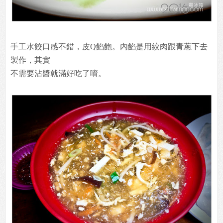
手工水餃口感不錯，皮Q餡飽。內餡是用絞肉跟青蔥下去
製作，其實
不需要沾醬就滿好吃了唷。