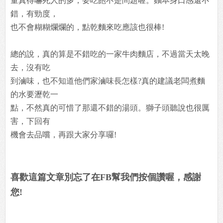
量真得嚇死人的多，要吃飽不是問題喔。麵本身口感還不
錯，有勁度，
也不會糊糊爛爛的，點乾麵來吃應該也很棒!
總的說，真的算是不錯吃的一家牛肉麵店，不過當天太晚
去，沒有吃
到滷味，也不知道他們家滷味長怎樣?真的建議老闆煮麵
的水要瀝乾一
點，不然真的可惜了那還不錯的湯頭。獅子頭聽說也很厲
害，下回有
機會去品嚐，再跟大家分享囉!
喜歡這篇文章別忘了在FB幫我們按個讚喔，感謝
您!