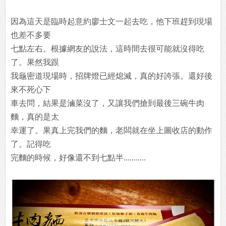
因為這天是臨時起意約廖士文一起去吃，他下班趕到現場
也差不多要
七點左右。根據網友的說法，這時間去很可能就沒得吃
了。果然我跟
我龜密道現場時，招牌燈已經熄滅，真的好誇張。還好後
來不死心下
車去問，結果是滷菜沒了，又讓我們搶到最後三碗牛肉
麵，真的是太
幸運了。果真上完我們的麵，老闆就在坐上圖收店的動作
了。記得吃
完麵的時候，好像還不到七點半...........