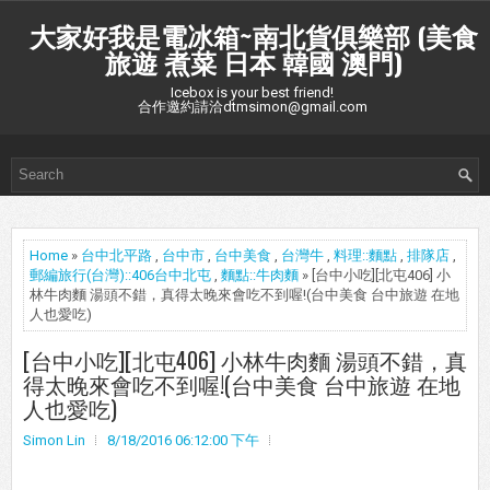
大家好我是電冰箱~南北貨俱樂部 (美食
旅遊 煮菜 日本 韓國 澳門)
Icebox is your best friend!
合作邀約請洽dtmsimon@gmail.com
Home
»
台中北平路
,
台中市
,
台中美食
,
台灣牛
,
料理::麵點
,
排隊店
,
郵編旅行(台灣)::406台中北屯
,
麵點::牛肉麵
» [台中小吃][北屯406] 小
林牛肉麵 湯頭不錯，真得太晚來會吃不到喔!(台中美食 台中旅遊 在地
人也愛吃)
[台中小吃][北屯406] 小林牛肉麵 湯頭不錯，真
得太晚來會吃不到喔!(台中美食 台中旅遊 在地
人也愛吃)
Simon Lin
8/18/2016 06:12:00 下午