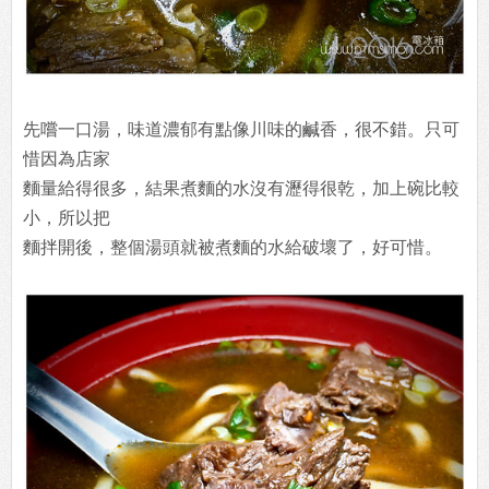
先嚐一口湯，味道濃郁有點像川味的鹹香，很不錯。只可
惜因為店家
麵量給得很多，結果煮麵的水沒有瀝得很乾，加上碗比較
小，所以把
麵拌開後，整個湯頭就被煮麵的水給破壞了，好可惜。