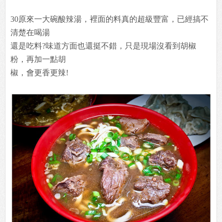
30原來一大碗酸辣湯，裡面的料真的超級豐富，已經搞不
清楚在喝湯
還是吃料?味道方面也還挺不錯，只是現場沒看到胡椒
粉，再加一點胡
椒，會更香更辣!