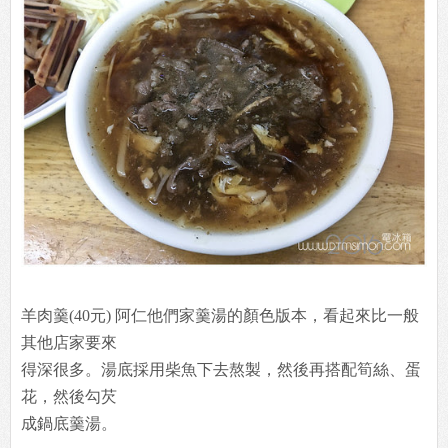
羊肉羹(40元) 阿仁他們家羹湯的顏色版本，看起來比一般
其他店家要來
得深很多。湯底採用柴魚下去熬製，然後再搭配筍絲、蛋
花，然後勾芡
成鍋底羹湯。