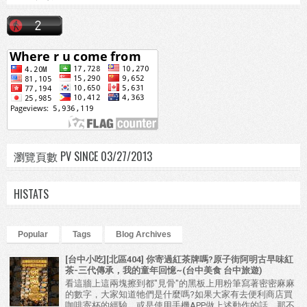
瀏覽頁數 PV SINCE 03/27/2013
HISTATS
Popular
Tags
Blog Archives
[台中小吃][北區404] 你寄過紅茶牌嗎?原子街阿明古早味紅
茶-三代傳承，我的童年回憶~(台中美食 台中旅遊)
看這牆上這兩塊擦到都"見骨"的黑板上用粉筆寫著密密麻麻
的數字，大家知道牠們是什麼嗎?如果大家有去便利商店買
咖啡寄杯的經驗，或是使用手機APP做上述動作的話，那不