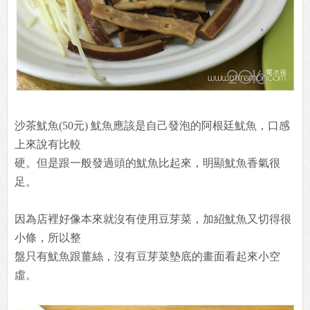
沙茶魷魚(50元) 魷魚應該是自己發泡的阿根廷魷魚，口感
上來說有比較
硬。但是跟一般發過頭的魷魚比起來，明顯魷魚香氣很
足。
因為店裡好像本來就沒有使用豆芽菜，加紹魷魚又切得很
小條，所以整
盤只有魷魚跟薑絲，沒有豆芽菜墊底的畫面看起來小空
虛。