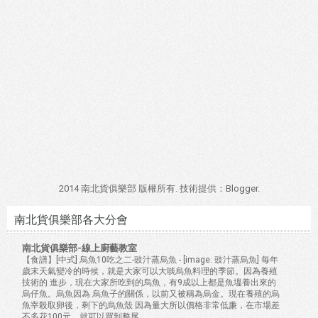
2014 南北貨俱樂部 版權所有. 技術提供：
Blogger
.
南北貨俱樂部各大分會
南北貨俱樂部-線上廚藝教室
【食譜】[中式] 烏魚10吃之二-豉汁蒸烏魚
-
[image: 豉汁蒸烏魚] 每年
歲末天氣變冷的時候，就是大家可以大啖烏魚料理的季節。因為養殖
技術的 進步，現在大家所吃到的烏魚，有9成以上都是魚塭養出來的
烏仔魚。烏魚因為 烏魚子的關係，以前又被稱為烏金。現在養殖的烏
魚宰殺取卵後，剩下的烏魚殼 因為量大所以價格非常低廉，在市場差
不多花100元，就可以買到整尾...