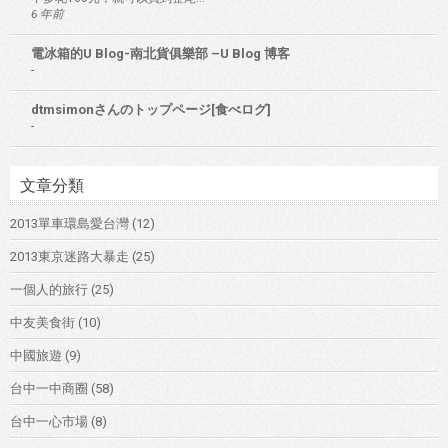
6 年前
電冰箱的U Blog-南北貨俱樂部 –U Blog 博客
-
dtmsimonさんのトップページ[食べログ]
-
文章分類
2013單車環島愛台灣
(12)
2013東京迷路大暴走
(25)
一個人的旅行
(25)
中友美食街
(10)
中國旅遊
(9)
台中一中商圈
(58)
台中一心市場
(8)