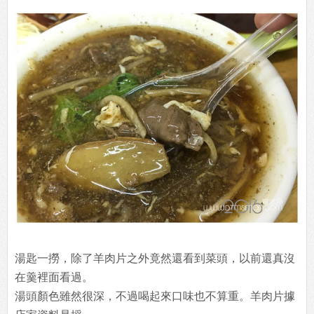
湯匙一撈，除了羊肉片之外竟然還看到菜頭，以前還真沒
在羹裡面看過。
湯頭顏色雖然很深，不過喝起來口味也不算重。羊肉片據