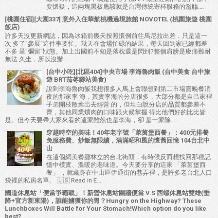
要懷疑，這兩塊黑板應該就是台灣傳統寄杯服務的濫觴....
[桃園住宿][大園337] 意外入住華航桃機過境旅館 NOVOTEL (桃園旅遊 桃園
飯店)
許多天沒更新網誌，因為冰箱前幾天按照慣例前往馬尼拉出差，只是這一
次 多了"參展"這件事要忙。幾天在會場忙碌的結果，每天回到家已經都差
不多 呈"彌留"狀態。加上出國前不知是落枕還是閃到?整個肩膀是痠痛難耐
無法 久坐，所以沒辦...
[台中小吃][北區404]中央市場 李海魯肉飯 (台中美食 台中旅
遊 BRT茄苳腳站美食)
說到李海魯肉飯我想很多人馬上會聯想到第二市場賣晚餐消
夜的那家李 海，其實李海的分店很多，大部分都是自己家裡
子弟開枝散葉出去經營 的，但坦白說分店的品質都參差不
齊，其他同業爌肉的口味跟火候掌握 得比他們好的比比皆
是。但今天要帶大家來看的這家雖然也是李海，卻 是一家除...
穿越時空的美味！40年老字號「萊茵堡西餐」：400元排餐
免服務費、炒飯無限續，滿滿昭和風的懷舊回憶 104台北中
山
在這個網美餐廳林立的台北街頭，有時候反而想找回那種記
憶中樸實、溫暖的老味道。今天要分享的這家 「萊茵堡西
餐」 ，就藏身在中山區伊通街的巷弄裡，是許多老台北人口
袋裡的私房名單。 🇺🇸 Read in E...
國道休息站「便當爭霸戰」！新營休息站圍牆便當 V.S 西螺休息站雙雄(垂
降+官方新東陽)，誰能擄獲你的胃？Hungry on the Highway? These
Lunchboxes Will Battle for Your Stomach!Which option do you like
best?