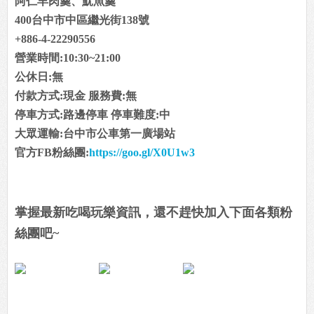
阿仁羊肉羹、魷魚羹
400台中市中區繼光街138號
+886-4-22290556
營業時間:10:30~21:00
公休日:無
付款方式:現金 服務費:無
停車方式:路邊停車 停車難度:中
大眾運輸:台中市公車第一廣場站
官方FB粉絲團:
https://goo.gl/X0U1w3
掌握最新吃喝玩樂資訊，還不趕快加入下面各類粉
絲團吧~