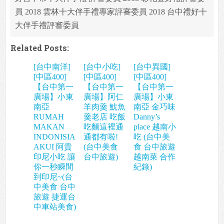
員 2018 雲林十大伴手禮專家評審委員 2018 台中禮好十
大伴手禮評審委員
Related Posts:
[台中南洋]
[台中小吃]
[台中異國]
[中區400]
[中區400]
[中區400]
【台中第一
【台中第一
【台中第一
廣場】小東
廣場】阿仁
廣場】小東
南亞
羊肉羹 魷魚
南亞 金巧味
RUMAH
羹老店 吃飯
Danny’s
MAKAN
吃麵這裡通
place 越南小
INDONISIA
通都有啦!
吃 (台中美
AKUI 阿貴
(台中美食
食 台中旅遊
印尼小吃 讓
台中旅遊)
越南菜 合作
你一秒瞬間
紀錄)
到印尼~(台
中美食 台中
旅遊 捷運台
中車站美食)