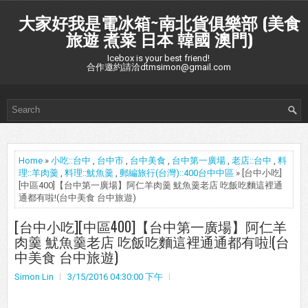
大家好我是電冰箱~南北貨俱樂部 (美食
旅遊 煮菜 日本 韓國 澳門)
Icebox is your best friend!
合作邀約請洽dtmsimon@gmail.com
Home
»
小吃::台中
,
台中市
,
台中美食
,
台中第一廣場
,
老店::台中
,
料
理::羊肉羹
,
料理::魷魚羹
,
郵編旅行(台灣)::400台中中區
» [台中小吃]
[中區400]【台中第一廣場】阿仁羊肉羹 魷魚羹老店 吃飯吃麵這裡通
通都有啦!(台中美食 台中旅遊)
[台中小吃][中區400]【台中第一廣場】阿仁羊
肉羹 魷魚羹老店 吃飯吃麵這裡通通都有啦!(台
中美食 台中旅遊)
Simon Lin
3/15/2016 04:30:00 下午