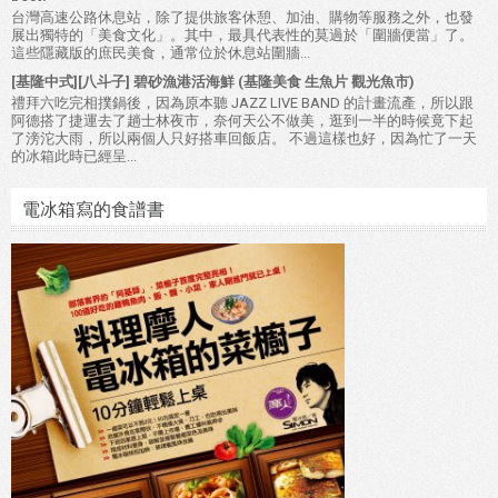
台灣高速公路休息站，除了提供旅客休憩、加油、購物等服務之外，也發
展出獨特的「美食文化」。其中，最具代表性的莫過於「圍牆便當」了。
這些隱藏版的庶民美食，通常位於休息站圍牆...
[基隆中式][八斗子] 碧砂漁港活海鮮 (基隆美食 生魚片 觀光魚市)
禮拜六吃完相撲鍋後，因為原本聽 JAZZ LIVE BAND 的計畫流產，所以跟
阿德搭了捷運去了趟士林夜市，奈何天公不做美，逛到一半的時候竟下起
了滂沱大雨，所以兩個人只好搭車回飯店。 不過這樣也好，因為忙了一天
的冰箱此時已經呈...
電冰箱寫的食譜書