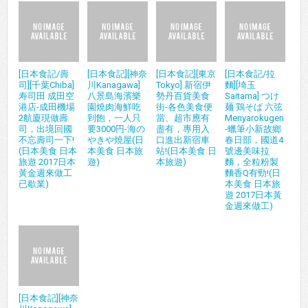
[日本食記/壽
[日本食記][神奈
[日本食記][東京
[日本食記/拉
司][千葉Chiba]
川Kanagawa]
Tokyo] 新宿伊
麵][埼玉
寿司田 成田空
八景島海濱樂
勢丹百貨美食
Saitama] つけ
港店-成田機場
園燒肉海鮮吃
街-各色美食便
麺 鶏そば 六弦
2航廈現做壽
到飽，一人只
當、超市應有
Menyarokugen
司，出境回國
要3000円-海の
盡有，專用入
-蠟筆小新故鄉
不忘壽司一下!
やきや燒屋(日
口進出新宿車
春日部，國道4
(日本美食 日本
本美食 日本旅
站!(日本美食 日
號邊美味拉
旅遊 2017日本
遊)
本旅遊)
麵，全粒粉製
黃金週來做工
麵香Q有勁!(日
已歇業)
本美食 日本旅
遊 2017日本黃
金週來做工)
[日本食記][神奈