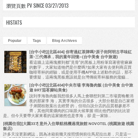
瀏覽頁數 PV SINCE 03/27/2013
HISTATS
Popular
Tags
Blog Archives
[台中小吃][北區404] 你寄過紅茶牌嗎?原子街阿明古早味紅
茶-三代傳承，我的童年回憶~(台中美食 台中旅遊)
看這牆上這兩塊擦到都"見骨"的黑板上用粉筆寫著密密麻麻
的數字，大家知道牠們是什麼嗎?如果大家有去便利商店買
咖啡寄杯的經驗，或是使用手機APP做上述動作的話，那不
要懷疑，這兩塊黑板應該就是台灣傳統寄杯服務的濫觴....
[台中小吃][北區404]中央市場 李海魯肉飯 (台中美食 台中旅
遊 BRT茄苳腳站美食)
說到李海魯肉飯我想很多人馬上會聯想到第二市場賣晚餐消
夜的那家李 海，其實李海的分店很多，大部分都是自己家裡
子弟開枝散葉出去經營 的，但坦白說分店的品質都參差不
齊，其他同業爌肉的口味跟火候掌握 得比他們好的比比皆
是。但今天要帶大家來看的這家雖然也是李海，卻 是一家除...
[桃園住宿][大園337] 意外入住華航桃機過境旅館 NOVOTEL (桃園旅遊 桃園
飯店)
許多天沒更新網誌，因為冰箱前幾天按照慣例前往馬尼拉出差，只是這一