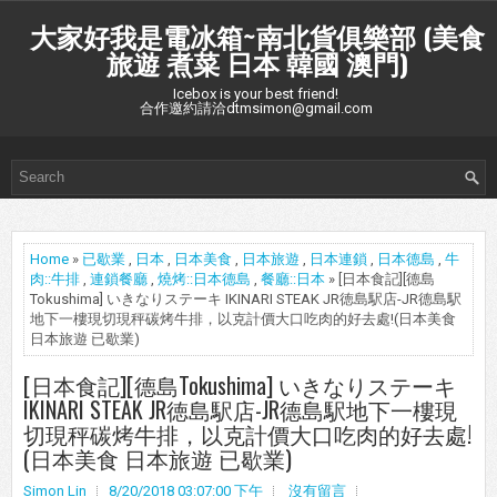
大家好我是電冰箱~南北貨俱樂部 (美食
旅遊 煮菜 日本 韓國 澳門)
Icebox is your best friend!
合作邀約請洽dtmsimon@gmail.com
Home
»
已歇業
,
日本
,
日本美食
,
日本旅遊
,
日本連鎖
,
日本德島
,
牛
肉::牛排
,
連鎖餐廳
,
燒烤::日本德島
,
餐廳::日本
» [日本食記][德島
Tokushima] いきなりステーキ IKINARI STEAK JR徳島駅店-JR德島駅
地下一樓現切現秤碳烤牛排，以克計價大口吃肉的好去處!(日本美食
日本旅遊 已歇業)
[日本食記][德島Tokushima] いきなりステーキ
IKINARI STEAK JR徳島駅店-JR德島駅地下一樓現
切現秤碳烤牛排，以克計價大口吃肉的好去處!
(日本美食 日本旅遊 已歇業)
Simon Lin
8/20/2018 03:07:00 下午
沒有留言