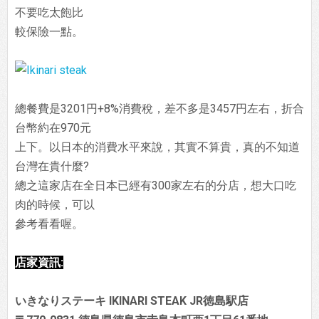
不要吃太飽比
較保險一點。
總餐費是3201円+8%消費稅，差不多是3457円左右，折合
台幣約在970元
上下。以日本的消費水平來說，其實不算貴，真的不知道
台灣在貴什麼?
總之這家店在全日本已經有300家左右的分店，想大口吃
肉的時候，可以
參考看看喔。
店家資訊:
いきなりステーキ IKINARI STEAK JR徳島駅店