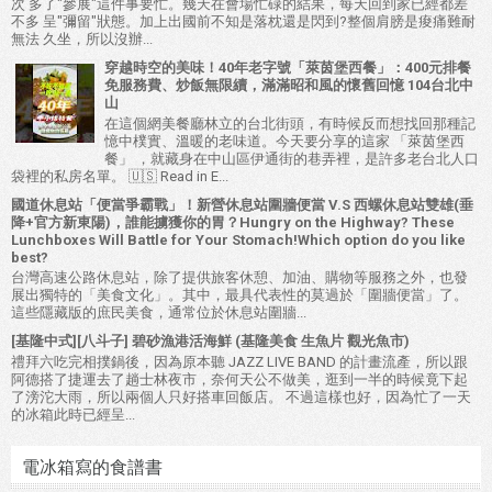
次 多了"參展"這件事要忙。幾天在會場忙碌的結果，每天回到家已經都差
不多 呈"彌留"狀態。加上出國前不知是落枕還是閃到?整個肩膀是痠痛難耐
無法 久坐，所以沒辦...
穿越時空的美味！40年老字號「萊茵堡西餐」：400元排餐
免服務費、炒飯無限續，滿滿昭和風的懷舊回憶 104台北中
山
在這個網美餐廳林立的台北街頭，有時候反而想找回那種記
憶中樸實、溫暖的老味道。今天要分享的這家 「萊茵堡西
餐」 ，就藏身在中山區伊通街的巷弄裡，是許多老台北人口
袋裡的私房名單。 🇺🇸 Read in E...
國道休息站「便當爭霸戰」！新營休息站圍牆便當 V.S 西螺休息站雙雄(垂
降+官方新東陽)，誰能擄獲你的胃？Hungry on the Highway? These
Lunchboxes Will Battle for Your Stomach!Which option do you like
best?
台灣高速公路休息站，除了提供旅客休憩、加油、購物等服務之外，也發
展出獨特的「美食文化」。其中，最具代表性的莫過於「圍牆便當」了。
這些隱藏版的庶民美食，通常位於休息站圍牆...
[基隆中式][八斗子] 碧砂漁港活海鮮 (基隆美食 生魚片 觀光魚市)
禮拜六吃完相撲鍋後，因為原本聽 JAZZ LIVE BAND 的計畫流產，所以跟
阿德搭了捷運去了趟士林夜市，奈何天公不做美，逛到一半的時候竟下起
了滂沱大雨，所以兩個人只好搭車回飯店。 不過這樣也好，因為忙了一天
的冰箱此時已經呈...
電冰箱寫的食譜書