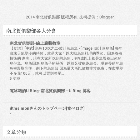
2014 南北貨俱樂部 版權所有. 技術提供：
Blogger
.
南北貨俱樂部各大分會
南北貨俱樂部-線上廚藝教室
【食譜】[中式] 烏魚10吃之二-豉汁蒸烏魚
-
[image: 豉汁蒸烏魚] 每年
歲末天氣變冷的時候，就是大家可以大啖烏魚料理的季節。因為養殖
技術的 進步，現在大家所吃到的烏魚，有9成以上都是魚塭養出來的
烏仔魚。烏魚因為 烏魚子的關係，以前又被稱為烏金。現在養殖的烏
魚宰殺取卵後，剩下的烏魚殼 因為量大所以價格非常低廉，在市場差
不多花100元，就可以買到整尾...
6 年前
電冰箱的U Blog-南北貨俱樂部 –U Blog 博客
-
dtmsimonさんのトップページ[食べログ]
-
文章分類