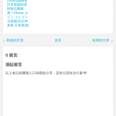
川Kanagawa]
日本原版的便
利商店關東
煮-7-Eleven セ
ブン-イレブン
元箱根店(日本
美食 日本旅遊)
← 較新的文章
首頁
較舊的文章 →
0 留言:
張貼留言
以上食記純屬個人口味觀點分享，請各位朋友自行參考!