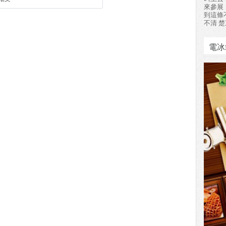
來參展
到這條
不清 楚
電冰