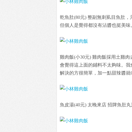
乾魚肚(80元) 整副無刺虱目魚
但個人是覺得都沒有沾醬也挺美味
雞肉飯(小30元) 雞肉飯採用土
會覺得這上面的鋪料不太夠味。我
解決的方很簡單，加一點甜辣醬就
魚皮湯(40元) 太晚來店 招牌魚