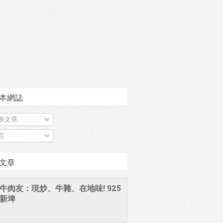
本網誌
表文章
言
文章
牛肉友：現炒、牛雜、在地味! 925
新埤