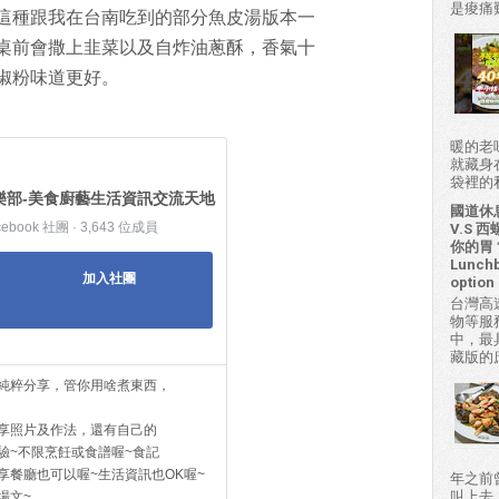
是痠痛難
這種跟我在台南吃到的部分魚皮湯版本一
桌前會撒上韭菜以及自炸油蔥酥，香氣十
椒粉味道更好。
暖的老
就藏身
袋裡的私房
樂部-美食廚藝生活資訊交流天地
國道休
cebook 社團 · 3,643 位成員
V.S
你的胃？H
Lunchb
加入社團
option 
台灣高
物等服
中，最
藏版的
純粹分享，管你用啥煮東西，
享照片及作法，還有自己的
驗~不限烹飪或食譜喔~食記
享餐廳也可以喔~生活資訊也OK喔~
年之前
叫上去
場文~