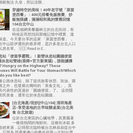
耐無法 久坐，所以沒辦...
穿越時空的美味！40年老字號「萊茵
堡西餐」：400元排餐免服務費、炒
飯無限續，滿滿昭和風的懷舊回憶
104台北中山
在這個網美餐廳林立的台北街頭，有
時候反而想找回那種記憶中樸實、溫
味道。今天要分享的這家 「萊茵堡西餐」 ，
在中山區伊通街的巷弄裡，是許多老台北人口
名單。 🇺🇸 Read in E...
息站「便當爭霸戰」！新營休息站圍牆便當
 西螺休息站雙雄(垂降+官方新東陽)，誰能擄獲
ungry on the Highway? These
oxes Will Battle for Your Stomach!Which
do you like best?
速公路休息站，除了提供旅客休憩、加油、購
務之外，也發展出獨特的「美食文化」。其
具代表性的莫過於「圍牆便當」了。 這些隱
庶民美食，通常位於休息站圍牆...
[台北海產/現炒][中山104] 清祥海產
店-享受道地的古早味辦桌菜(台北美
食 台北旅遊)
位於台北東區的心臟地帶，其實藏著
一條很熱鬧的海鮮街。這條街冰箱 多
曾經來過，記得那次臨時被台北林叔叔從台中
，只因為 我廣東佛山的麥叔叔第一次到台灣