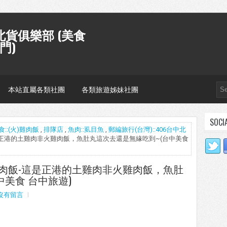
貨俱樂部 (美食
門)
本站直屬各類社團
各類旅遊姊妹社團
SOCI
食::(火)雞肉飯
,
排隊店
,
魚肉::虱目魚
,
郵編旅行(台灣)::406台中北
飯-這是正港的土雞肉非火雞肉飯，魚肚丸這次去還是無緣吃到~(台中美食
小林雞肉飯-這是正港的土雞肉非火雞肉飯，魚肚
中美食 台中旅遊)
沒有留言