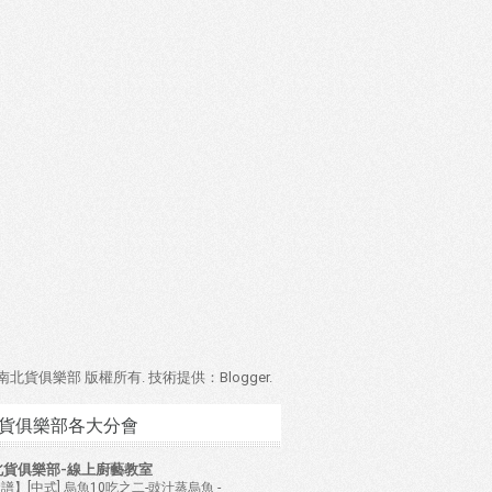
4 南北貨俱樂部 版權所有. 技術提供：
Blogger
.
貨俱樂部各大分會
北貨俱樂部-線上廚藝教室
譜】[中式] 烏魚10吃之二-豉汁蒸烏魚
-