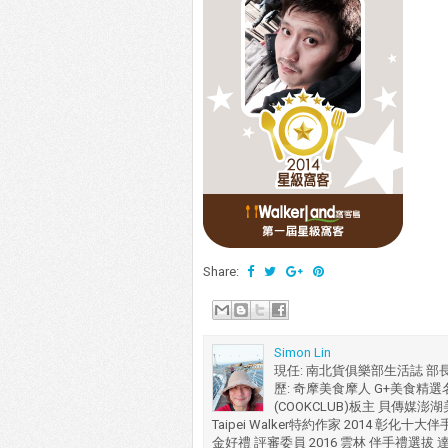
Share:
Simon Lin
現任: 南北貨俱樂部生活誌 部
歷: 奇摩美食摩人 G+美食精選名人
(COOKCLUB)板主 貝傳媒澎
Taipei Walker特約作家 2014 彰化
金好禮 評審委員 2016 雲林 伴手禮選拔 