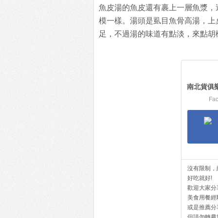
魚皮湯的魚皮還有裹上一層魚漿，
模一樣。湯頭是虱目魚骨高湯，上
足，不過湯的味道有點淡，來點胡
南北貨俱
Fa
沒有限制，
好吃就好!
歡迎大家分
美食用餐經
或是推薦分
但請勿轉農