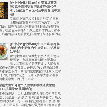
[台中小吃][北區404] 你寄過紅茶牌
嗎?原子街阿明古早味紅茶-三代傳
承，我的童年回憶~(台中美食 台中旅
遊)
看這牆上這兩塊擦到都"見骨"的黑板
上用粉筆寫著密密麻麻的數字，大家
們是什麼嗎?如果大家有去便利商店買咖啡寄
驗，或是使用手機APP做上述動作的話，那不
，這兩塊黑板應該就是台灣傳統寄杯服務的濫
[台中小吃][北區404]中央市場 李海魯
肉飯 (台中美食 台中旅遊 BRT茄苳腳
站美食)
說到李海魯肉飯我想很多人馬上會聯
想到第二市場賣晚餐消夜的那家李
海，其實李海的分店很多，大部分都
家裡子弟開枝散葉出去經營 的，但坦白說分
質都參差不齊，其他同業爌肉的口味跟火候掌
比他們好的比比皆是。但今天要帶大家來看的
也是李海，卻 是一家除...
宿][大園337] 意外入住華航桃機過境旅館
TEL (桃園旅遊 桃園飯店)
沒更新網誌，因為冰箱前幾天按照慣例前往馬
差，只是這一次 多了"參展"這件事要忙。幾天
忙碌的結果，每天回到家已經都差不多 呈"彌
態。加上出國前不知是落枕還是閃到?整個肩膀