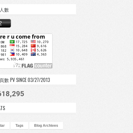
人數
 PV SINCE 03/27/2013
618,295
ATS
lar
Tags
Blog Archives