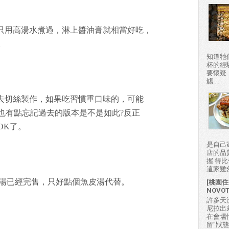
肚，只用高湯水煮過，淋上醬油膏就相當好吃，
。
知道牠
杯的經
要懷疑
觴....
雞肉去切絲製作，如果吃習慣重口味的，可能
也有點忘記過去的版本是不是如此?反正
OK了。
是自己
店的品
握 得
這家雖然
肚丸湯已經完售，只好點個魚皮湯代替。
[桃園住
NOVO
許多天
尼拉出
在會場
留"狀