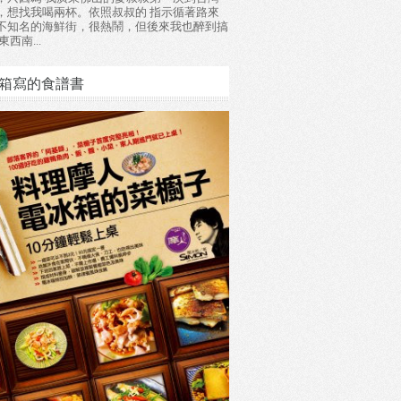
，想找我喝兩杯。依照叔叔的 指示循著路來
不知名的海鮮街，很熱鬧，但後來我也醉到搞
東西南...
箱寫的食譜書