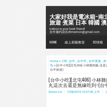
大家好我是電冰箱~南北
旅遊 煮菜 日本 韓國 澳
Icebox is your best friend!
合作邀約請洽dtmsimon@gmail.com
HOME
線上廚藝教室
3C情報
懶人包台灣
Home
»
小吃::台中
,
台中市
,
台中美食
,
米
屯
» [台中小吃][北屯406] 小林雞肉
台中旅遊)
[台中小吃][北屯406] 
丸這次去還是無緣吃到~(台
Simon Lin
7/28/2019 10:57:00 上午