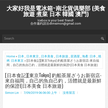
大家好我是電冰箱~南北貨俱樂部 (美食
旅遊 煮菜 日本 韓國 澳門)
Icebox is your best friend!
合作邀約請洽dtmsimon@gmail.com
Home
»
日本
,
日本東京
,
日本美食
,
日本旅遊
,
居酒屋
,
海產::日本
,
燒
烤::日本東京
» [日本食記][東京Tokyo] 釣船茶屋ざうお新宿店-來自福
岡，自己的魚自己釣，活體就是最新鮮的保證!(日本美食 日本旅遊)
[日本食記][東京Tokyo] 釣船茶屋ざうお新宿店-
來自福岡，自己的魚自己釣，活體就是最新鮮
的保證!(日本美食 日本旅遊)
Simon Lin
7/09/2019 06:06:00 上午
沒有留言