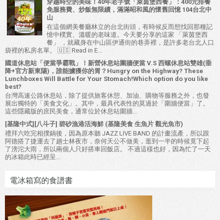
穿越時空的美味！40年老字號「萊茵堡西餐」：400元排餐
免服務費、炒飯無限續，滿滿昭和風的懷舊回憶 104台北中
山
在這個網美餐廳林立的台北街頭，有時候反而想找回那種記
憶中樸實、溫暖的老味道。今天要分享的這家 「萊茵堡西
餐」 ，就藏身在中山區伊通街的巷弄裡，是許多老台北人口
袋裡的私房名單。 🇺🇸 Read in E...
國道休息站「便當爭霸戰」！新營休息站圍牆便當 V.S 西螺休息站雙雄(垂
降+官方新東陽)，誰能擄獲你的胃？Hungry on the Highway? These
Lunchboxes Will Battle for Your Stomach!Which option do you like
best?
台灣高速公路休息站，除了提供旅客休憩、加油、購物等服務之外，也發
展出獨特的「美食文化」。其中，最具代表性的莫過於「圍牆便當」了。
這些隱藏版的庶民美食，通常位於休息站圍牆...
[基隆中式][八斗子] 碧砂漁港活海鮮 (基隆美食 生魚片 觀光魚市)
禮拜六吃完相撲鍋後，因為原本聽 JAZZ LIVE BAND 的計畫流產，所以跟
阿德搭了捷運去了趟士林夜市，奈何天公不做美，逛到一半的時候竟下起
了滂沱大雨，所以兩個人只好搭車回飯店。 不過這樣也好，因為忙了一天
的冰箱此時已經呈...
電冰箱寫的食譜書