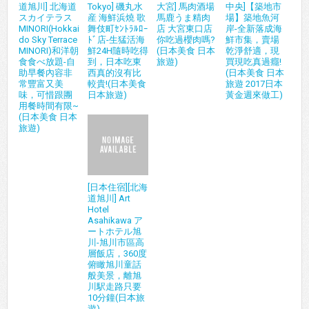
道旭川] 北海道
Tokyo] 磯丸水
大宮] 馬肉酒場
中央]【築地市
スカイテラス
産 海鮮浜燒 歌
馬鹿うま精肉
場】築地魚河
MINORI(Hokkai
舞伎町ｾﾝﾄﾗﾙﾛｰ
店 大宮東口店
岸-全新落成海
do Sky Terrace
ﾄﾞ店-生猛活海
你吃過櫻肉嗎?
鮮市集，賣場
MINORI)和洋朝
鮮24H隨時吃得
(日本美食 日本
乾淨舒適，現
食食べ放題-自
到，日本吃東
旅遊)
買現吃真過癮!
助早餐內容非
西真的沒有比
(日本美食 日本
常豐富又美
較貴!(日本美食
旅遊 2017日本
味，可惜跟團
日本旅遊)
黃金週來做工)
用餐時間有限~
(日本美食 日本
旅遊)
[日本住宿][北海
道旭川] Art
Hotel
Asahikawa ア
ートホテル旭
川-旭川市區高
層飯店，360度
俯瞰旭川童話
般美景，離旭
川駅走路只要
10分鐘(日本旅
遊)