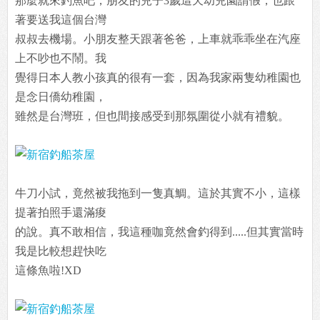
那麼就來釣魚吧，朋友的兒子3歲這天幼兒園請假，也跟
著要送我這個台灣
叔叔去機場。小朋友整天跟著爸爸，上車就乖乖坐在汽座
上不吵也不鬧。我
覺得日本人教小孩真的很有一套，因為我家兩隻幼稚園也
是念日僑幼稚園，
雖然是台灣班，但也間接感受到那氛圍從小就有禮貌。
牛刀小試，竟然被我拖到一隻真鯛。這於其實不小，這樣
提著拍照手還滿痠
的說。真不敢相信，我這種咖竟然會釣得到.....但其實當時
我是比較想趕快吃
這條魚啦!XD