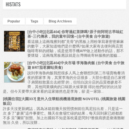
HISTATS
Popular
Tags
Blog Archives
[台中小吃][北區404] 你寄過紅茶牌嗎?原子街阿明古早味紅
茶-三代傳承，我的童年回憶~(台中美食 台中旅遊)
看這牆上這兩塊擦到都"見骨"的黑板上用粉筆寫著密密麻麻
的數字，大家知道牠們是什麼嗎?如果大家有去便利商店買
咖啡寄杯的經驗，或是使用手機APP做上述動作的話，那不
要懷疑，這兩塊黑板應該就是台灣傳統寄杯服務的濫觴....
[台中小吃][北區404]中央市場 李海魯肉飯 (台中美食 台中旅
遊 BRT茄苳腳站美食)
說到李海魯肉飯我想很多人馬上會聯想到第二市場賣晚餐消
夜的那家李 海，其實李海的分店很多，大部分都是自己家裡
子弟開枝散葉出去經營 的，但坦白說分店的品質都參差不
齊，其他同業爌肉的口味跟火候掌握 得比他們好的比比皆
是。但今天要帶大家來看的這家雖然也是李海，卻 是一家除...
[桃園住宿][大園337] 意外入住華航桃機過境旅館 NOVOTEL (桃園旅遊 桃園
飯店)
許多天沒更新網誌，因為冰箱前幾天按照慣例前往馬尼拉出差，只是這一
次 多了"參展"這件事要忙。幾天在會場忙碌的結果，每天回到家已經都差
不多 呈"彌留"狀態。加上出國前不知是落枕還是閃到?整個肩膀是痠痛難耐
無法 久坐，所以沒辦...