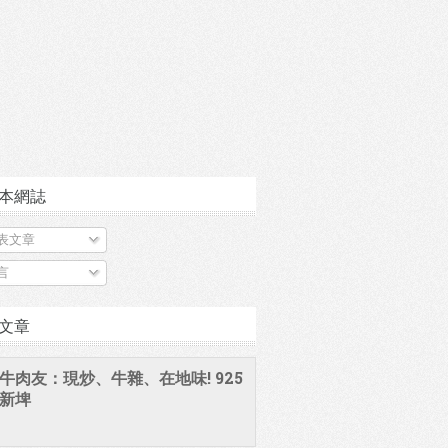
本網誌
表文章
言
文章
牛肉友：現炒、牛雜、在地味! 925
新埤