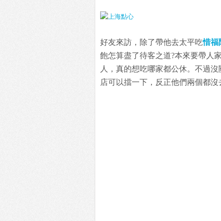
好友來訪，除了帶他去太平吃
惜福
飽怎算盡了待客之道?本來要帶人
人，真的想吃哪家都公休。不過沒
店可以擋一下，反正他們兩個都沒