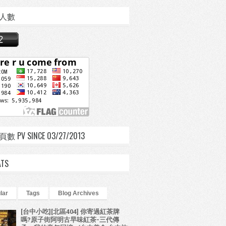
人數
 PV SINCE 03/27/2013
ATS
lar
Tags
Blog Archives
[台中小吃][北區404] 你寄過紅茶牌
嗎?原子街阿明古早味紅茶-三代傳