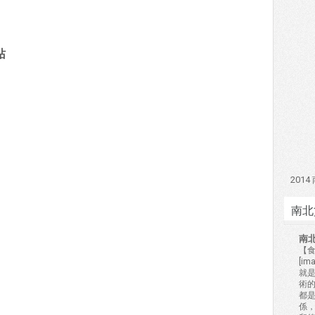
站
201
南北
南
【食
[i
就
術的
都
係