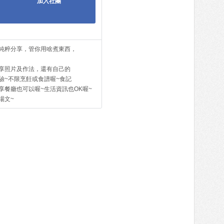
加入社團
純粹分享，管你用啥煮東西，
享照片及作法，還有自己的
驗~不限烹飪或食譜喔~食記
享餐廳也可以喔~生活資訊也OK喔~
場文~