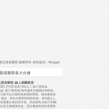
4 南北貨俱樂部 版權所有. 技術提供：
Blogger
.
貨俱樂部各大分會
北貨俱樂部-線上廚藝教室
譜】[中式] 烏魚10吃之二-豉汁蒸烏魚
-
mage: 豉汁蒸烏魚] 每年歲末天氣變冷的時候，
是大家可以大啖烏魚料理的季節。因為養殖技
 進步，現在大家所吃到的烏魚，有9成以上
是魚塭養出來的烏仔魚。烏魚因為 烏魚子的關
，以前又被稱為烏金。現在養殖的烏魚宰殺取