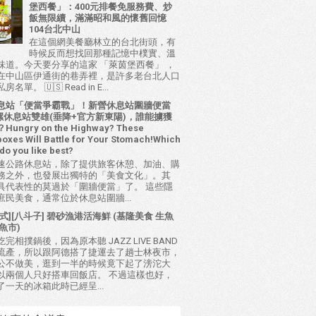
堡西餐」：400元排餐免服務費、炒
飯無限續，滿滿昭和風的懷舊回憶
104台北中山
在這個網美餐廳林立的台北街頭，有
時候反而想找回那種記憶中樸實、溫
味道。今天要分享的這家 「萊茵堡西餐」 ，
在中山區伊通街的巷弄裡，是許多老台北人口
名單。 🇺🇸 Read in E...
息站「便當爭霸戰」！新營休息站圍牆便當
 西螺休息站雙雄(垂降+官方新東陽)，誰能擄獲
ungry on the Highway? These
oxes Will Battle for Your Stomach!Which
do you like best?
速公路休息站，除了提供旅客休憩、加油、購
務之外，也發展出獨特的「美食文化」。其
具代表性的莫過於「圍牆便當」了。 這些隱
庶民美食，通常位於休息站圍牆...
式][八斗子] 碧砂漁港活海鮮 (基隆美食 生魚
魚市)
完相撲鍋後，因為原本聽 JAZZ LIVE BAND
流產，所以跟阿德搭了捷運去了趟士林夜市，
公不做美，逛到一半的時候竟下起了滂沱大
以兩個人只好搭車回飯店。 不過這樣也好，
了一天的冰箱此時已經呈...