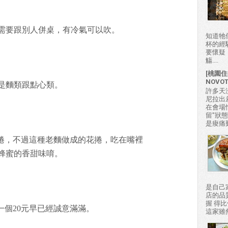
需要跟別人併桌，有冷氣可以吹。
知道牠
杯的經
要懷疑
觴....
[桃園住
NOVO
是麵類跟點心類。
許多天
尼拉出
在會場
留"狀
是痠痛難
蔥花捲，不過這種老麵做成的花捲，吃在嘴裡
蜂蜜的香甜味唷。
是自己
店的品
握 得
，一個20元早已經誠意滿滿。
這家雖然