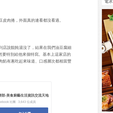
電冰
豆皮肉捲，外面真的連看都沒看過。
到店說餛飩湯沒了，結果在我們油豆腐細
當然要特別給他來個特寫。基本上這家店的
肉餡有蔥吃起來味道、口感層次都相當豐
樂部-美食廚藝生活資訊交流天地
cebook 社團 · 3,643 位成員