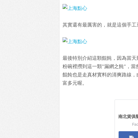
其實還有最厲害的，就是這個手工
最後特別介紹這顆餛飩，因為當天
粉碗裡撈到這一顆"漏網之飩"，
餛飩也是走真材實料的清爽路線，
富多元喔。
南北貨俱
Fa