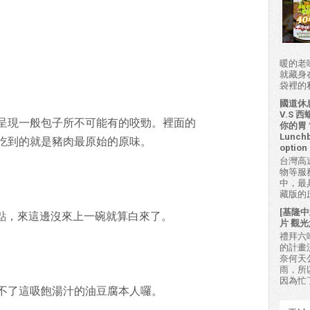
。
暖的老
就藏身
袋裡的私房
國道休
V.S
呈現一般包子所不可能有的咬勁。裡面的
你的胃？H
Lunchb
吃到的就是豬肉最原始的原味。
option 
台灣高
物等服
中，最
藏版的
[基隆中
牌餐點，來這邊沒來上一碗就算白來了。
片 觀光
禮拜六吃
的計畫
奈何天
雨，所
因為忙
不了這吸飽湯汁的油豆腐本人囉。