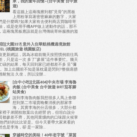
承，我的童年回憶~(台中美食 台中旅
遊)
看這牆上這兩塊擦到都"見骨"的黑板
上用粉筆寫著密密麻麻的數字，大家
們是什麼嗎?如果大家有去便利商店買咖啡寄
驗，或是使用手機APP做上述動作的話，那不
，這兩塊黑板應該就是台灣傳統寄杯服務的濫
宿][大園337] 意外入住華航桃機過境旅館
TEL (桃園旅遊 桃園飯店)
沒更新網誌，因為冰箱前幾天按照慣例前往馬
差，只是這一次 多了"參展"這件事要忙。幾天
忙碌的結果，每天回到家已經都差不多 呈"彌
態。加上出國前不知是落枕還是閃到?整個肩膀
耐無法 久坐，所以沒辦...
[台中小吃][北區404]中央市場 李海魯
肉飯 (台中美食 台中旅遊 BRT茄苳腳
站美食)
說到李海魯肉飯我想很多人馬上會聯
想到第二市場賣晚餐消夜的那家李
海，其實李海的分店很多，大部分都
家裡子弟開枝散葉出去經營 的，但坦白說分
質都參差不齊，其他同業爌肉的口味跟火候掌
比他們好的比比皆是。但今天要帶大家來看的
也是李海，卻 是一家除...
穿越時空的美味！40年老字號「萊茵