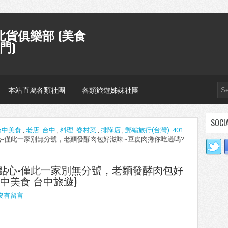
貨俱樂部 (美食
門)
本站直屬各類社團
各類旅遊姊妹社團
SOCI
台中美食
,
老店::台中
,
料理::眷村菜
,
排隊店
,
郵編旅行(台灣)::401
上海點心-僅此一家別無分號，老麵發酵肉包好滋味~豆皮肉捲你吃過嗎?
 上海點心-僅此一家別無分號，老麵發酵肉包好
中美食 台中旅遊)
沒有留言