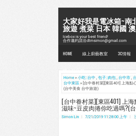
大家好我是電冰箱~南北
旅遊 煮菜 日本 韓國 澳
Icebox is your best friend!
合作邀約請洽dtmsimon@gmail.com
HOME
線上廚藝教室
3C情報
懶人包台灣
Home
»
小吃::台中
,
包子::肉包
,
台中市
,
台中東區
» [台中眷村菜][東區401] 
(台中美食 台中旅遊)
[台中眷村菜][東區401]
滋味~豆皮肉捲你吃過嗎?(台
Simon Lin
7/21/2019 11:28:00 上午