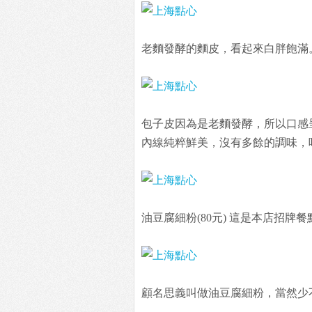
老麵發酵的麵皮，看起來白胖飽滿
包子皮因為是老麵發酵，所以口感
內線純粹鮮美，沒有多餘的調味，
油豆腐細粉(80元) 這是本店招
顧名思義叫做油豆腐細粉，當然少