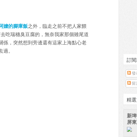
阿嬤的腳庫飯
之外，臨走之前不把人家餵
家去吃瑞穗臭豆腐的，無奈我家那個雖尾道
關係，突然想到旁邊還有這家上海點心老
去過。
訂閱
發
留
精選
新埤
屏東