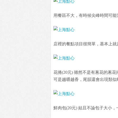
用餐區不大，有時候尖峰時間可能
店裡的餐點項目很簡單，基本上就
花捲(20元) 雖然不是有蔥花的
可是越嚼越香，尾韻還會出現類似
鮮肉包(20元) 姑且不論包子大小