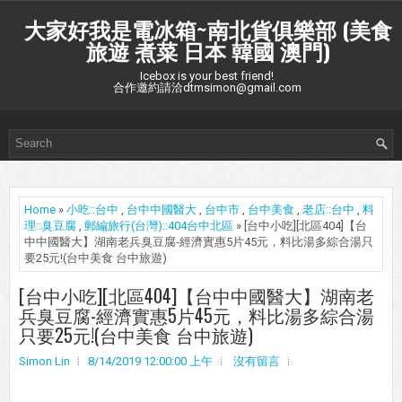
大家好我是電冰箱~南北貨俱樂部 (美食
旅遊 煮菜 日本 韓國 澳門)
Icebox is your best friend!
合作邀約請洽dtmsimon@gmail.com
Home
»
小吃::台中
,
台中中國醫大
,
台中市
,
台中美食
,
老店::台中
,
料
理::臭豆腐
,
郵編旅行(台灣)::404台中北區
» [台中小吃][北區404]【台
中中國醫大】湖南老兵臭豆腐-經濟實惠5片45元，料比湯多綜合湯只
要25元!(台中美食 台中旅遊)
[台中小吃][北區404]【台中中國醫大】湖南老
兵臭豆腐-經濟實惠5片45元，料比湯多綜合湯
只要25元!(台中美食 台中旅遊)
Simon Lin
8/14/2019 12:00:00 上午
沒有留言