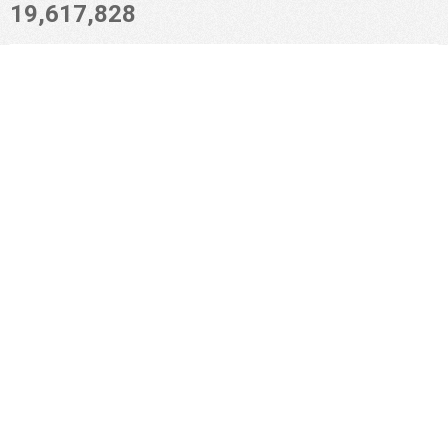
19,617,828
HISTATS
Popular
Tags
Blog Archives
[台中小吃][北區404] 你寄過紅茶牌嗎?原子街阿明古早味紅
茶-三代傳承，我的童年回憶~(台中美食 台中旅遊)
看這牆上這兩塊擦到都"見骨"的黑板上用粉筆寫著密密麻麻
的數字，大家知道牠們是什麼嗎?如果大家有去便利商店買
咖啡寄杯的經驗，或是使用手機APP做上述動作的話，那不
要懷疑，這兩塊黑板應該就是台灣傳統寄杯服務的濫觴....
[台中小吃][北區404]中央市場 李海魯肉飯 (台中美食 台中旅
遊 BRT茄苳腳站美食)
說到李海魯肉飯我想很多人馬上會聯想到第二市場賣晚餐消
夜的那家李 海，其實李海的分店很多，大部分都是自己家裡
子弟開枝散葉出去經營 的，但坦白說分店的品質都參差不
齊，其他同業爌肉的口味跟火候掌握 得比他們好的比比皆
是。但今天要帶大家來看的這家雖然也是李海，卻 是一家除...
[桃園住宿][大園337] 意外入住華航桃機過境旅館 NOVOTEL (桃園旅遊 桃園
飯店)
許多天沒更新網誌，因為冰箱前幾天按照慣例前往馬尼拉出差，只是這一
次 多了"參展"這件事要忙。幾天在會場忙碌的結果，每天回到家已經都差