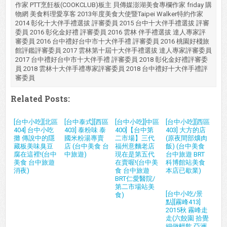
作家 PTT烹飪板(COOKCLUB)板主 貝傳媒澎湖美食專欄作家 friday 購
物網 美食料理愛享客 2013年度美食大使暨Taipei Walker特約作家
2014 彰化十大伴手禮選拔 評審委員 2015 台中十大伴手禮選拔 評審
委員 2016 彰化金好禮 評審委員 2016 雲林 伴手禮選拔 達人專家評
審委員 2016 台中禮好台中市十大伴手禮 評審委員 2016 桃園好棧旅
館評鑑評審委員 2017 雲林第十屆十大伴手禮選拔 達人專家評審委員
2017 台中禮好台中市十大伴手禮 評審委員 2018 彰化金好禮評審委
員 2018 雲林十大伴手禮專家評審委員 2018 台中禮好十大伴手禮評
審委員
Related Posts:
[台中小吃][北區
[台中泰式][西區
[台中小吃][中區
[台中小吃][西區
404] 台中小吃
403] 泰粉味 泰
400]【台中第
403] 大方的店
攤 傳說中的隱
國米粉湯專賣
二市場】三代
(原夜間部爌肉
藏板美味臭豆
店 (台中美食 台
福州意麵老店
飯) (台中美食
腐在這裡!(台中
中旅遊)
現在是第五代
台中旅遊 BRT
美食 台中旅遊
在賣喔!(台中美
科博館站美食
消夜)
食 台中旅遊
本店已歇業)
BRT仁愛醫院/
第二市場站美
[台中小吃/景
食)
點][霧峰413]
2015秋 霧峰走
走(六餃園 拾覺
細做輕飲 亞洲