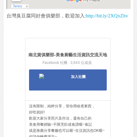
台灣臭豆腐同好會俱樂部，歡迎加入:
http://bit.ly/2XQxZhv
南北貨俱樂部-美食廚藝生活資訊交流天地
Facebook 社團 · 3,643 位成員
加入社團
沒有限制，純粹分享，管你用啥煮東西，
好吃就好!
歡迎大家分享照片及作法，還有自己的
美食用餐經驗~不限烹飪或食譜喔~食記
或是推薦分享餐廳也可以喔~生活資訊也OK喔~
但請勿轉農場文~