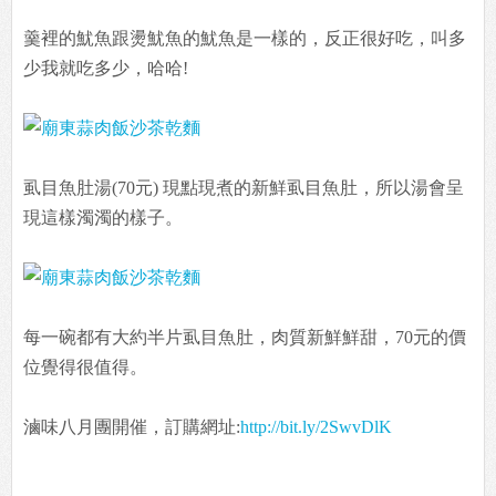
羹裡的魷魚跟燙魷魚的魷魚是一樣的，反正很好吃，叫多
少我就吃多少，哈哈!
虱目魚肚湯(70元) 現點現煮的新鮮虱目魚肚，所以湯會呈
現這樣濁濁的樣子。
每一碗都有大約半片虱目魚肚，肉質新鮮鮮甜，70元的價
位覺得很值得。
滷味八月團開催，訂購網址:
http://bit.ly/2SwvDlK