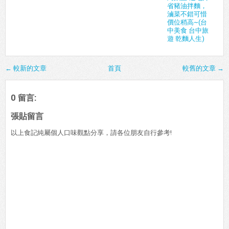
省豬油拌麵，
滷菜不錯可惜
價位稍高~(台
中美食 台中旅
遊 乾麵人生)
← 較新的文章
首頁
較舊的文章 →
0 留言:
張貼留言
以上食記純屬個人口味觀點分享，請各位朋友自行參考!