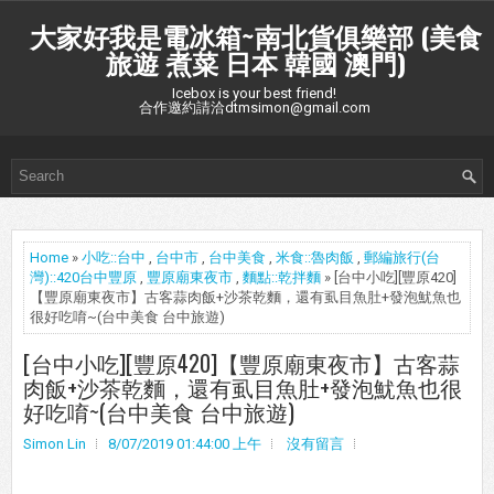
大家好我是電冰箱~南北貨俱樂部 (美食
旅遊 煮菜 日本 韓國 澳門)
Icebox is your best friend!
合作邀約請洽dtmsimon@gmail.com
Home
»
小吃::台中
,
台中市
,
台中美食
,
米食::魯肉飯
,
郵編旅行(台
灣)::420台中豐原
,
豐原廟東夜市
,
麵點::乾拌麵
» [台中小吃][豐原420]
【豐原廟東夜市】古客蒜肉飯+沙茶乾麵，還有虱目魚肚+發泡魷魚也
很好吃唷~(台中美食 台中旅遊)
[台中小吃][豐原420]【豐原廟東夜市】古客蒜
肉飯+沙茶乾麵，還有虱目魚肚+發泡魷魚也很
好吃唷~(台中美食 台中旅遊)
Simon Lin
8/07/2019 01:44:00 上午
沒有留言