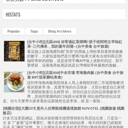
HISTATS
Popular
Tags
Blog Archives
[台中小吃][北區404] 你寄過紅茶牌嗎?原子街阿明古早味紅
茶-三代傳承，我的童年回憶~(台中美食 台中旅遊)
看這牆上這兩塊擦到都"見骨"的黑板上用粉筆寫著密密麻麻
的數字，大家知道牠們是什麼嗎?如果大家有去便利商店買
咖啡寄杯的經驗，或是使用手機APP做上述動作的話，那不
要懷疑，這兩塊黑板應該就是台灣傳統寄杯服務的濫觴....
[台中小吃][北區404]中央市場 李海魯肉飯 (台中美食 台中旅
遊 BRT茄苳腳站美食)
說到李海魯肉飯我想很多人馬上會聯想到第二市場賣晚餐消
夜的那家李 海，其實李海的分店很多，大部分都是自己家裡
子弟開枝散葉出去經營 的，但坦白說分店的品質都參差不
齊，其他同業爌肉的口味跟火候掌握 得比他們好的比比皆
是。但今天要帶大家來看的這家雖然也是李海，卻 是一家除...
[桃園住宿][大園337] 意外入住華航桃機過境旅館 NOVOTEL (桃園旅遊 桃園
飯店)
許多天沒更新網誌，因為冰箱前幾天按照慣例前往馬尼拉出差，只是這一
次 多了"參展"這件事要忙。幾天在會場忙碌的結果，每天回到家已經都差
不多 呈"彌留"狀態。加上出國前不知是落枕還是閃到?整個肩膀是痠痛難耐