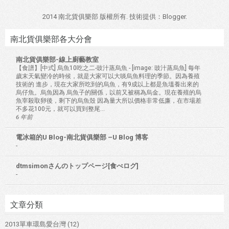
2014 南北貨俱樂部 版權所有. 技術提供：
Blogger
.
南北貨俱樂部各大分會
南北貨俱樂部-線上廚藝教室
【食譜】[中式] 烏魚10吃之二-豉汁蒸烏魚
-
[image: 豉汁蒸烏魚] 每年
歲末天氣變冷的時候，就是大家可以大啖烏魚料理的季節。因為養殖
技術的 進步，現在大家所吃到的烏魚，有9成以上都是魚塭養出來的
烏仔魚。烏魚因為 烏魚子的關係，以前又被稱為烏金。現在養殖的烏
魚宰殺取卵後，剩下的烏魚殼 因為量大所以價格非常低廉，在市場差
不多花100元，就可以買到整尾...
6 年前
電冰箱的U Blog-南北貨俱樂部 –U Blog 博客
-
dtmsimonさんのトップページ[食べログ]
-
文章分類
2013單車環島愛台灣
(12)