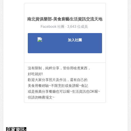
南北貨俱樂部-美食廚藝生活資訊交流天地
Facebook 社團 · 3,643 位成員
加入社團
沒有限制，純粹分享，管你用啥煮東西，
好吃就好!
歡迎大家分享照片及作法，還有自己的
美食用餐經驗~不限烹飪或食譜喔~食記
或是推薦分享餐廳也可以喔~生活資訊也OK喔~
但請勿轉農場文~
店家資訊: