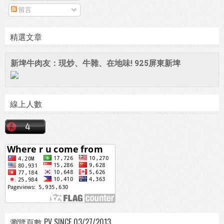
留言
精選文章
新埤牛肉友：現炒、牛雜、在地味! 925屏東新埤
線上人數
瀏覽頁數 PV SINCE 03/27/2013