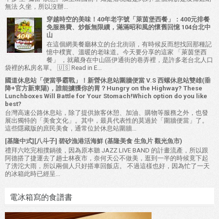
無法 久坐，所以沒辦...
穿越時空的美味！40年老字號「萊茵堡西餐」：400元排餐
免服務費、炒飯無限續，滿滿昭和風的懷舊回憶 104台北中
山
在這個網美餐廳林立的台北街頭，有時候反而想找回那種記
憶中樸實、溫暖的老味道。今天要分享的這家 「萊茵堡西
餐」 ，就藏身在中山區伊通街的巷弄裡，是許多老台北人口
袋裡的私房名單。 🇺🇸 Read in E...
國道休息站「便當爭霸戰」！新營休息站圍牆便當 V.S 西螺休息站雙雄(垂
降+官方新東陽)，誰能擄獲你的胃？Hungry on the Highway? These
Lunchboxes Will Battle for Your Stomach!Which option do you like
best?
台灣高速公路休息站，除了提供旅客休憩、加油、購物等服務之外，也發
展出獨特的「美食文化」。其中，最具代表性的莫過於「圍牆便當」了。
這些隱藏版的庶民美食，通常位於休息站圍牆...
[基隆中式][八斗子] 碧砂漁港活海鮮 (基隆美食 生魚片 觀光魚市)
禮拜六吃完相撲鍋後，因為原本聽 JAZZ LIVE BAND 的計畫流產，所以跟
阿德搭了捷運去了趟士林夜市，奈何天公不做美，逛到一半的時候竟下起
了滂沱大雨，所以兩個人只好搭車回飯店。 不過這樣也好，因為忙了一天
的冰箱此時已經呈...
電冰箱寫的食譜書