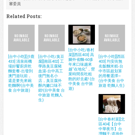
審委員
Related Posts:
[台中小吃/眷村
菜][西區403] 高
[台中小吃][沙鹿
[台中小吃/臭豆
[台中小吃][西區
腳外省麵-60多
433] 清泉崗機
腐][南區402] 工
403] 均安街無
年來口味越來
場好饗廚房乾
學路臭豆腐豬
名飯麵米糕-台
越"在地化"，營
麵套餐-出發到
血湯-台中高工
中市區超划算
業時間長吃粗
澳門遊玩前，
後門無名小
的用餐選擇~
飽的好去處! (台
還是要先來碗
店，臭豆腐外
(台中美食 台中
中美食 台中旅
乾麵啊!(台中美
酥內嫩口味不
旅遊 乾麵人生)
遊)
食 台中旅遊)
錯!(台中美食 台
中旅遊 乾麵人
生)
[台中眷村菜][北
區404]【台中
中華夜市】台
灣麵王-道地外