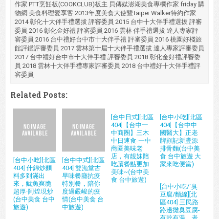
作家 PTT烹飪板(COOKCLUB)板主 貝傳媒澎湖美食專欄作家 friday 購
物網 美食料理愛享客 2013年度美食大使暨Taipei Walker特約作家
2014 彰化十大伴手禮選拔 評審委員 2015 台中十大伴手禮選拔 評審
委員 2016 彰化金好禮 評審委員 2016 雲林 伴手禮選拔 達人專家評
審委員 2016 台中禮好台中市十大伴手禮 評審委員 2016 桃園好棧旅
館評鑑評審委員 2017 雲林第十屆十大伴手禮選拔 達人專家評審委員
2017 台中禮好台中市十大伴手禮 評審委員 2018 彰化金好禮評審委
員 2018 雲林十大伴手禮專家評審委員 2018 台中禮好十大伴手禮評
審委員
Related Posts:
[台中日式][北區
[台中小吃][北區
404]【台中一
404]【台中中
中商圈】三木
國醫大】正老
中日速食-一中
牌顧記新豐源
商圈美味老
排骨麵(台中美
店，有靚妹陪
食 台中旅遊 大
[台中小吃][北區
[台中中式][北區
吃讓餐點更加
家來吃便當)
404] 什錦炒麵
404] 雙漁堂古
美味~(台中美
料多到滿出
早味餐廳抗疫
食 台中旅遊)
來，魷魚爽脆
特別餐，陪你
[台中小吃/ˊ臭
超厚-阿煌現炒
度過嚴峻的疫
豆腐/麵線][北
(台中美食 台中
情(台中美食 台
區404] 三民路
旅遊)
中旅遊)
路邊攤臭豆腐-
有乾有湯，老