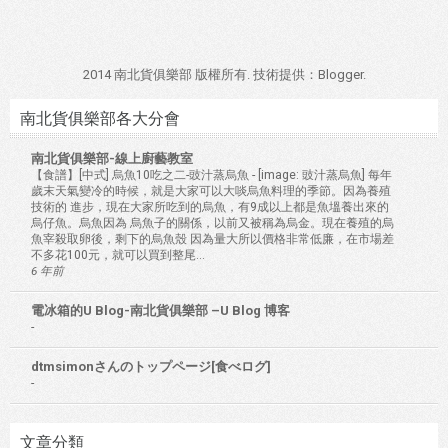
2014 南北貨俱樂部 版權所有. 技術提供：
Blogger
.
南北貨俱樂部各大分會
南北貨俱樂部-線上廚藝教室
【食譜】[中式] 烏魚10吃之二-豉汁蒸烏魚
-
[image: 豉汁蒸烏魚] 每年
歲末天氣變冷的時候，就是大家可以大啖烏魚料理的季節。因為養殖
技術的 進步，現在大家所吃到的烏魚，有9成以上都是魚塭養出來的
烏仔魚。烏魚因為 烏魚子的關係，以前又被稱為烏金。現在養殖的烏
魚宰殺取卵後，剩下的烏魚殼 因為量大所以價格非常低廉，在市場差
不多花100元，就可以買到整尾...
6 年前
電冰箱的U Blog-南北貨俱樂部 –U Blog 博客
-
dtmsimonさんのトップページ[食べログ]
-
文章分類