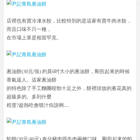
店裡也有賣冷凍水餃，比較特別的是這家有賣牛肉水餃，
而且口味不只一種，
在市場上算是相當罕見。
蔥油餅(30元/張) 約莫6吋大小的蔥油餅，剛煎起來的時候
香氣逼人。這家蔥油餅
的特色除了手工麵團咬勁十足之外，餅裡頭放的蔥花真的
超級多的。多到什麼
程度?趁熱吃會噴汁你說咧....
餡餅(30元/40元) 有分豬肉跟牛肉兩種口味，剛煎起來的餡