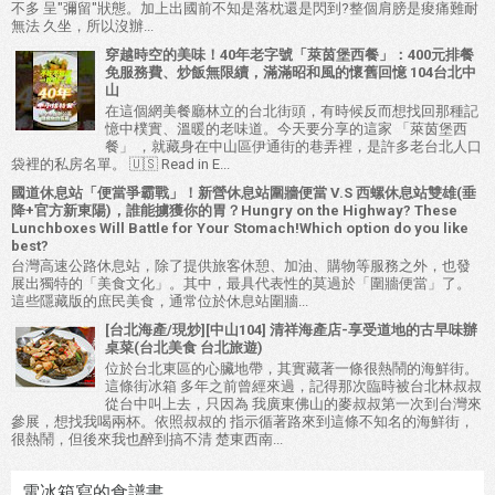
不多 呈"彌留"狀態。加上出國前不知是落枕還是閃到?整個肩膀是痠痛難耐
無法 久坐，所以沒辦...
穿越時空的美味！40年老字號「萊茵堡西餐」：400元排餐
免服務費、炒飯無限續，滿滿昭和風的懷舊回憶 104台北中
山
在這個網美餐廳林立的台北街頭，有時候反而想找回那種記
憶中樸實、溫暖的老味道。今天要分享的這家 「萊茵堡西
餐」 ，就藏身在中山區伊通街的巷弄裡，是許多老台北人口
袋裡的私房名單。 🇺🇸 Read in E...
國道休息站「便當爭霸戰」！新營休息站圍牆便當 V.S 西螺休息站雙雄(垂
降+官方新東陽)，誰能擄獲你的胃？Hungry on the Highway? These
Lunchboxes Will Battle for Your Stomach!Which option do you like
best?
台灣高速公路休息站，除了提供旅客休憩、加油、購物等服務之外，也發
展出獨特的「美食文化」。其中，最具代表性的莫過於「圍牆便當」了。
這些隱藏版的庶民美食，通常位於休息站圍牆...
[台北海產/現炒][中山104] 清祥海產店-享受道地的古早味辦
桌菜(台北美食 台北旅遊)
位於台北東區的心臟地帶，其實藏著一條很熱鬧的海鮮街。
這條街冰箱 多年之前曾經來過，記得那次臨時被台北林叔叔
從台中叫上去，只因為 我廣東佛山的麥叔叔第一次到台灣來
參展，想找我喝兩杯。依照叔叔的 指示循著路來到這條不知名的海鮮街，
很熱鬧，但後來我也醉到搞不清 楚東西南...
電冰箱寫的食譜書