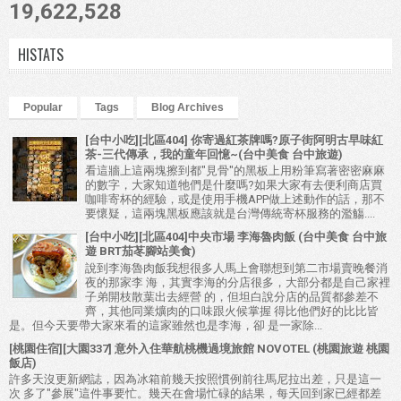
19,622,528
HISTATS
Popular
Tags
Blog Archives
[台中小吃][北區404] 你寄過紅茶牌嗎?原子街阿明古早味紅
茶-三代傳承，我的童年回憶~(台中美食 台中旅遊)
看這牆上這兩塊擦到都"見骨"的黑板上用粉筆寫著密密麻麻
的數字，大家知道牠們是什麼嗎?如果大家有去便利商店買
咖啡寄杯的經驗，或是使用手機APP做上述動作的話，那不
要懷疑，這兩塊黑板應該就是台灣傳統寄杯服務的濫觴....
[台中小吃][北區404]中央市場 李海魯肉飯 (台中美食 台中旅
遊 BRT茄苳腳站美食)
說到李海魯肉飯我想很多人馬上會聯想到第二市場賣晚餐消
夜的那家李 海，其實李海的分店很多，大部分都是自己家裡
子弟開枝散葉出去經營 的，但坦白說分店的品質都參差不
齊，其他同業爌肉的口味跟火候掌握 得比他們好的比比皆
是。但今天要帶大家來看的這家雖然也是李海，卻 是一家除...
[桃園住宿][大園337] 意外入住華航桃機過境旅館 NOVOTEL (桃園旅遊 桃園
飯店)
許多天沒更新網誌，因為冰箱前幾天按照慣例前往馬尼拉出差，只是這一
次 多了"參展"這件事要忙。幾天在會場忙碌的結果，每天回到家已經都差