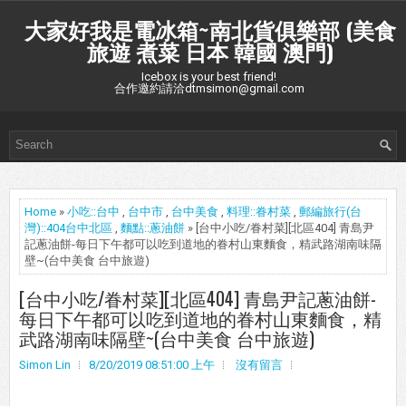
大家好我是電冰箱~南北貨俱樂部 (美食
旅遊 煮菜 日本 韓國 澳門)
Icebox is your best friend!
合作邀約請洽dtmsimon@gmail.com
Home
»
小吃::台中
,
台中市
,
台中美食
,
料理::眷村菜
,
郵編旅行(台
灣)::404台中北區
,
麵點::蔥油餅
» [台中小吃/眷村菜][北區404] 青島尹
記蔥油餅-每日下午都可以吃到道地的眷村山東麵食，精武路湖南味隔
壁~(台中美食 台中旅遊)
[台中小吃/眷村菜][北區404] 青島尹記蔥油餅-
每日下午都可以吃到道地的眷村山東麵食，精
武路湖南味隔壁~(台中美食 台中旅遊)
Simon Lin
8/20/2019 08:51:00 上午
沒有留言